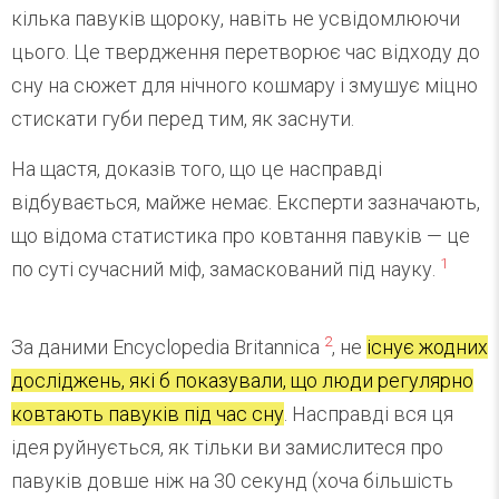
кілька павуків щороку, навіть не усвідомлюючи
цього. Це твердження перетворює час відходу до
сну на сюжет для нічного кошмару і змушує міцно
стискати губи перед тим, як заснути.
На щастя, доказів того, що це насправді
відбувається, майже немає. Експерти зазначають,
що відома статистика про ковтання павуків — це
1
по суті сучасний міф, замаскований під науку.
2
За даними Encyclopedia Britannica
, не
існує жодних
досліджень, які б показували, що люди регулярно
ковтають павуків під час сну
. Насправді вся ця
ідея руйнується, як тільки ви замислитеся про
павуків довше ніж на 30 секунд (хоча більшість