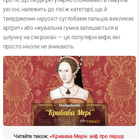
уві сні, належить до тієї ж категорії, що й
твердження «хрускіт суглобами пальців викликає
артрит» або «жувальна гумка залишається в
шлунку на сім років» — це популярні міфи, які
просто ніколи не зникають.
Читайте також:
«Кривава Мері»: міф про першу