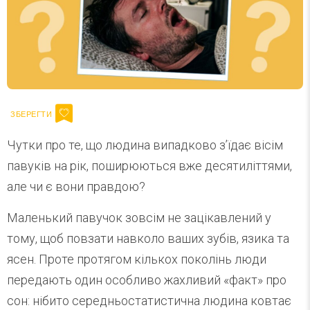
Чутки про те, що людина випадково з’їдає вісім
павуків на рік, поширюються вже десятиліттями,
але чи є вони правдою?
Маленький павучок зовсім не зацікавлений у
тому, щоб повзати навколо ваших зубів, язика та
ясен. Проте протягом кількох поколінь люди
передають один особливо жахливий «факт» про
сон: нібито середньостатистична людина ковтає