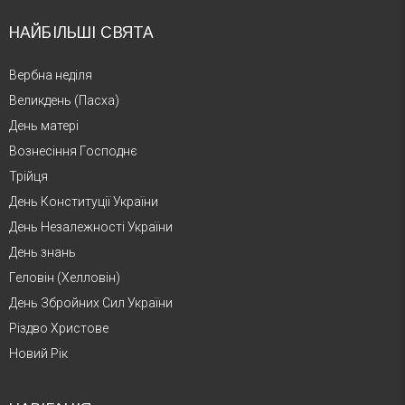
НАЙБІЛЬШІ СВЯТА
Вербна неділя
Великдень (Пасха)
День матері
Вознесіння Господнє
Трійця
День Конституції України
День Незалежності України
День знань
Геловін (Хелловін)
День Збройних Сил України
Різдво Христове
Новий Рік