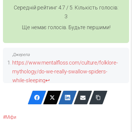
Середній рейтинг
4.7
/ 5. Кількість голосів:
3
Ще немає голосів. Будьте першими!
https://www.mentalfloss.com/culture/folklore-
mythology/do-we-really-swallow-spiders-
while-sleeping
↩
https://www.britannica.com/story/do-we-
really-swallow-spiders-in-our-sleep
↩
Міфи