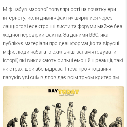
Міф набув масової популярності на початку ери
інтернету, коли дивні «факти» ширилися через
ланцюгові електронні листи та форуми майже без
жодної перевірки фактів. За даними BBC, яка
публікує матеріали про дезінформацію та вірусні
міфи, люди набагато схильніші запам’ятовувати
історії, які викликають сильні емоційні реакції, такі
як страх, шок або відраза. І теза про «поїдання
павуків уві сні» відповідає всім трьом критеріям.