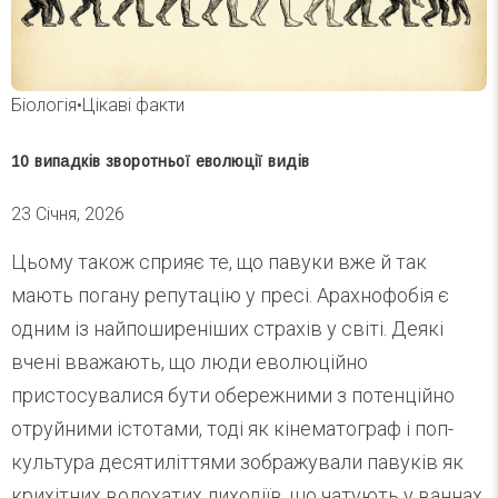
Біологія
•
Цікаві факти
10 випадків зворотньої еволюції видів
23 Січня, 2026
Цьому також сприяє те, що павуки вже й так
мають погану репутацію у пресі. Арахнофобія є
одним із найпоширеніших страхів у світі. Деякі
вчені вважають, що люди еволюційно
пристосувалися бути обережними з потенційно
отруйними істотами, тоді як кінематограф і поп-
культура десятиліттями зображували павуків як
крихітних волохатих лиходіїв, що чатують у ваннах.