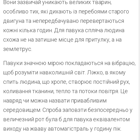
Вони зазвичай уникають великих тварин,
особливо тих, які дихають із перебоями старого
двигуна та непередбачувано перевертаються
кожні кілька годин. Для павука спляча людина
схожа не на затишне місце для притулку, а на
землетрус.
Павуки значною мірою покладаються на вібрацію,
щоб розуміти навколишній світ. Ліжко, в якому
спить людина, що хропе, створює постійний рух,
коливання тканини, тепло та потоки повітря. Це
навряд чи можна назвати привабливим
середовищем. Спроба заповзти безпосередньо у
величезний рот була б для павука еквівалентом
виходу на жваву автомагістраль у годину пік.