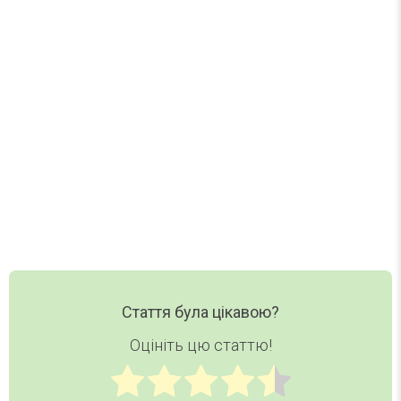
Один лист на тиждень. Без спаму.
Нові статті, добірки та корисні матеріали DAY
TODAY — в одному короткому листі.
Ваш email
Email
Хочу дайджест
Стаття була цікавою?
Оцініть цю статтю!