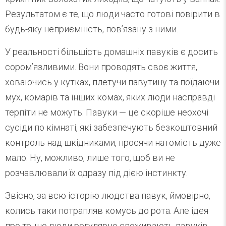
Результатом є те, що люди часто готові повірити в
будь-яку неприємність, пов’язану з ними.
У реальності більшість домашніх павуків є досить
сором’язливими. Вони проводять своє життя,
ховаючись у кутках, плетучи павутину та поїдаючи
мух, комарів та інших комах, яких люди насправді
терпіти не можуть. Павуки — це скоріше неохочі
сусіди по кімнаті, які забезпечують безкоштовний
контроль над шкідниками, просячи натомість дуже
мало. Ну, можливо, лише того, щоб ви не
розчавлювали їх одразу під дією інстинкту.
Звісно, за всю історію людства павук, ймовірно,
колись таки потрапляв комусь до рота. Але ідея
про те, що люди регулярно споживають павуків