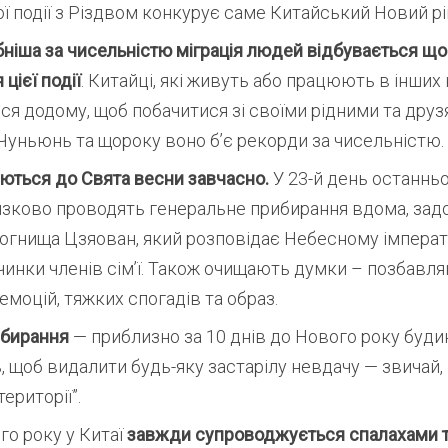
ї події з Різдвом конкурує саме Китайський Новий рі
іша за чисельністю міграція людей відбувається що
цієї події
. Китайці, які живуть або працюють в інших 
я додому, щоб побачитися зі своїми рідними та друз
уньюнь та щороку воно б’є рекорди за чисельністю.
уються до Свята весни завчасно.
У 23-й день останньо
язково проводять генеральне прибирання вдома, за
огнища Цзяован, який розповідає Небесному імперат
чинки членів сім’ї. Також очищають думки – позбавл
емоцій, тяжких спогадів та образ.
ибирання
— приблизно за 10 днів до Нового року буди
 щоб видалити будь-яку застарілу невдачу — звичай,
території”.
го року у Китаї
завжди супроводжується спалахами т