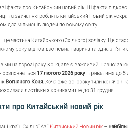
аві факти про Китайський новий рік. Ці факти підкре
иції та звичаї, які роблять китайський Новий рік яскр
ом для мільйонів людей по всьому світу.
 це частина Китайського (Східного) зодіаку. Це ста
жному року відповідає певна тварина та одна з п’яти с
з ми на порозі року Коня, але є важливий нюанс: за 
н розпочнеться
17 лютого 2026 року
і триватиме до 5
рік
Вогняного Коня
. Хоча вже всі розкупили конячок н
розсилали листівки з кониками ще до 31 грудня.
кти про Китайський новий рік
изці країн Східної Азії
Китайський Новий рік
–
найбіль