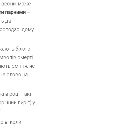
 весни, може
ти парними –
ть дві
господарі дому
икають білого
имволів смерті
ають сміття, не
 це слово на
 в році. Такі
річний пиріг) у
.
рів, коли