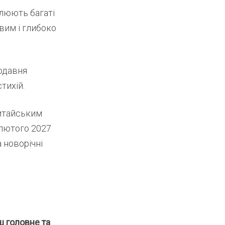
слюють багаті
авим і глибоко
родавня
тихій.
китайським
 лютого 2027
а новорічні
ш головне та