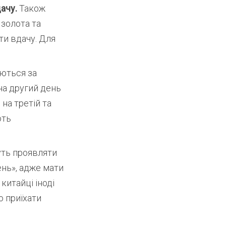
дачу.
Також
 золота та
ти вдачу. Для
аються за
на другий день
на третій та
ють
уть проявляти
ень», адже мати
китайці іноді
ю приїхати