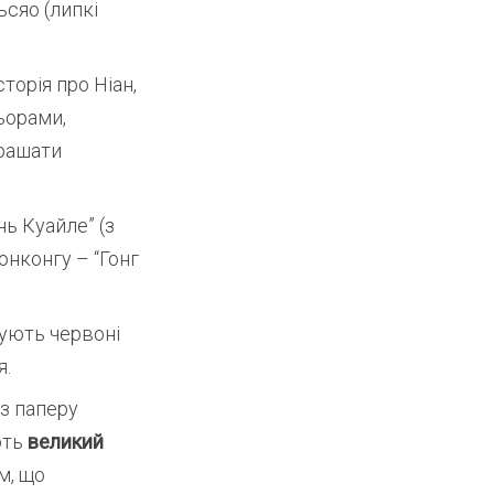
ьсяо (липкі
орія про Ніан,
ьорами,
крашати
ь Куайле” (з
онконгу – “Гонг
мують червоні
я.
з паперу
ють
великий
м, що