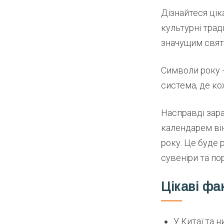
Дізнайтеся цік
культурні трад
значущим свят
Символи року —
система, де ко
Насправді зара
календарем ві
року. Це буде 
сувеніри та по
Цікаві фа
У Китаї та н