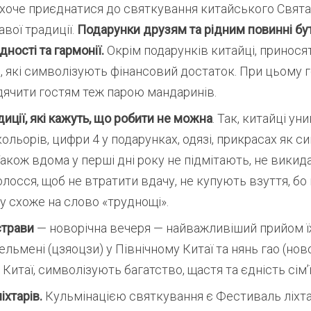
хоче приєднатися до святкування китайського Свята
авої традиції.
Подарунки друзям та рідним повинні бу
ності та гармонії.
Окрім подарунків китайці, принося
 які символізують фінансовий достаток. При цьому 
дячити гостям теж парою мандаринів.
диції, які кажуть, що робити не можна
. Так, китайці ун
кольорів, цифри 4 у подарунках, одязі, прикрасах як с
Також вдома у перші дні року не підмітають, не викид
лосся, щоб не втратити вдачу, не купують взуття, бо
 схоже на слово «труднощі».
страви
— новорічна вечеря — найважливіший прийом їжі
ельмені (цзяоцзи) у Північному Китаї та нянь гао (ново
Китаї, символізують багатство, щастя та єдність сім’ї
іхтарів.
Кульмінацією святкування є Фестиваль ліхта