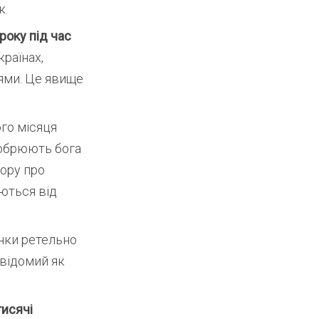
к.
року під час
країнах,
ями. Це явище
го місяця
добрюють бога
ору про
яються від
нки ретельно
 відомий як
исячі