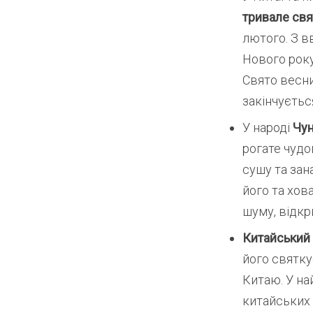
тривале свя
лютого. З в
Нового року
Свято весни
закінчуєтьс
У народі
Чун
рогате чудо
сушу та зан
його та хов
шуму, відкр
Китайський 
його святку
Китаю. У на
китайських 