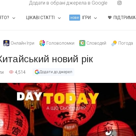
Додати в обрані джерела в Google
ЯТО?
ЦІКАВІ СТАТТІ
ІГРИ
ПІДТРИМА
нове
Онлайн Ігри
Головоломки
Словодей
Погода
Китайський новий рік
Додати до джерел
ти
4,514