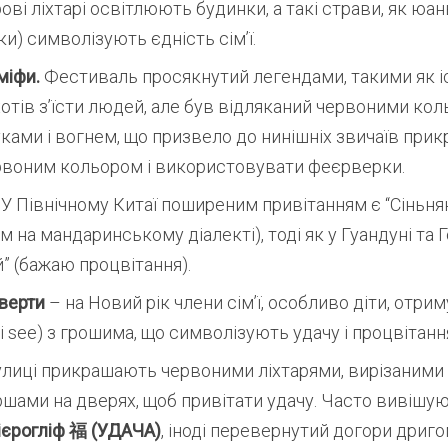
ові ліхтарі освітлюють будинки, а такі страви, як юан
ки) символізують єдність сім’ї.
міфи.
Фестиваль просякнутий легендами, такими як іст
 хотів з’їсти людей, але був відляканий червоними кол
ками і вогнем, що призвело до нинішніх звичаїв при
рвоним кольором і використовувати феєрверки.
:
У Північному Китаї поширеним привітанням є “Сіньнян
 на мандаринському діалекті), тоді як у Гуандуні та Г
” (бажаю процвітання).
нверти
– на Новий рік члени сім’ї, особливо діти, отри
ai see) з грошима, що символізують удачу і процвітанн
улиці прикрашають червоними ліхтарями, вирізаними 
іршами на дверях, щоб привітати удачу. Часто вивішу
ієрогліф 福 (УДАЧА)
, іноді перевернутий догори дриго