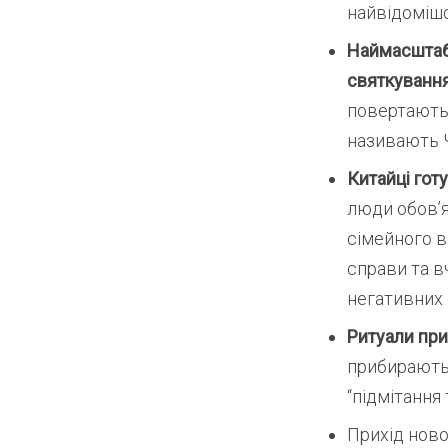
найвідомішо
Наймасштабн
святкування 
повертаютьс
називають Ч
Китайці гот
люди обов’
сімейного в
справи та в
негативних 
Ритуали пр
прибирають,
“підмітання 
Прихід ново