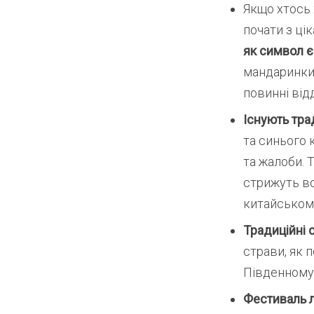
Якщо хтось 
почати з цік
як символ єд
мандаринки,
повинні від
Існують тра
та синього 
та жалоби. 
стрижуть во
китайському
Традиційні 
страви, як п
Південному 
Фестиваль л