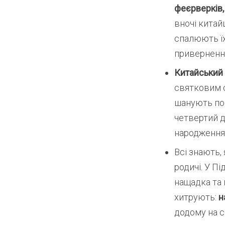
феєрверків,
вночі китай
спалюють їх
приверненн
Китайський 
святковим с
шанують пом
четвертий д
народження 
Всі знають,
родичі. У П
нащадка та 
хитрують:
н
додому на с