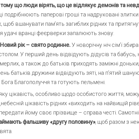
 тому що люди вірять, що це відлякує демонів та нев
ці подрібнюють паперові гроші та надруковані злитки
, щоб вшанувати пам’ять загиблих рідних та притягну
я удачі вранці феєрверки запалюють знову.
Новий рік – свято родинне.
У новорічну ніч сім’ї збир
толом. У перший день відвідують дідусів та бабусь, 
ерлих, а також до батьків приходять заміжні доньки, 
ень батьків дружини відвідують зяті, на п’ятий шану
Бога Благополуччя та готують пельмені.
 яку цікавість, особливо щодо особистого життя, мож
іднебесній цікавість рідних «виходить на найвищій рів
передати йому своє прізвище – справа честі. Самотні 
аймають фальшиву «другу половину»
, щоб разом з не
вята.