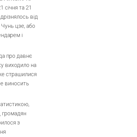
1 січня та 21
ідрізнялось від
 Чунь цзе, або
ендарем і
нда про давнє
ку виходило на
уже страшилися
 не виносить
статистикою,
д громадян
рилося з
ння