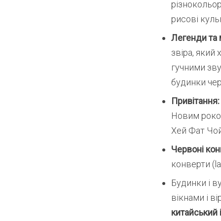
різнокольор
рисові куль
Легенди та 
звіра, який
гучними зву
будинки че
Привітання
Новим роком
Хей Фат Чой
Червоні ко
конверти (l
Будинки і в
вікнами і в
китайський 