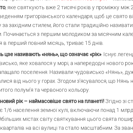
то
, яке святкують вже 2 тисячі років у проміжку між 2
веденням григоріанського календаря, щоб це свято в
 за західним стилем, його стали традиційно називати
. Починається з першим молодиком за місячним кал
я в перший повний місяць, триває 15 днів.
ь цзе називають «нянь», що означає «рік»
. Існує леге
висько, яке ховалося у морі, а напередодні нового ро
апащало поселення. Називали чудовисько «Нянь», д
алися від нього у горах. Згодом з’ясувалося, що Нянь
итого полум’я та червоного кольору.
новий рік – наймасовіше свято на планеті!
Згідно зі 
є 1/6 населення земної кулі, включаючи понад 1 млр
йбільших містах світу святкування цього свята поши
кварталів на всі вулиці та стало масштабним. За зва