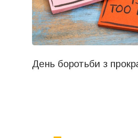
День боротьби з прок
Вже 6 років DAY TODAY складає для вас «
Список 
зручним для вас способом.
Телеграм
Інстаграм
Ваш імейл
Email