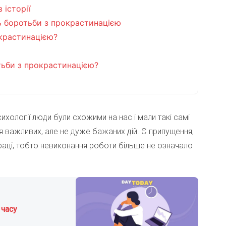
 історії
нь боротьби з прокрастинацією
окрастинацією?
тьби з прокрастинацією?
сихології люди були схожими на нас і мали такі самі
ня важливих, але не дуже бажаних дій. Є припущення,
раці, тобто невиконання роботи більше не означало
 часу