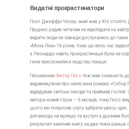
Видатні прокрастинатори
Поет Джеффрі Чосер, який жив у XIV столітті, 
Пруденс радив читачам не відкладати на завтр
видатні люди не завжди дослухались до таких
«Мона Ліза» 16 років, тому що весь час відвол
з Леонардо навіть прокрастинація була на ко
генія прислужилися людству пізніше.
Письменник
Віктор Гюго
теж мав схильність до
видавництвом про написання роману «Собор Пар
відвідував світські заходи та приймав гостей
автора новий строк — 6 місяців, тому Гюго зм
цього він попросив слугу забрати увесь одяг,
для виходу на вулицю та зустріч з друзями бул
результаті закінчив книгу на два тижні раніше 