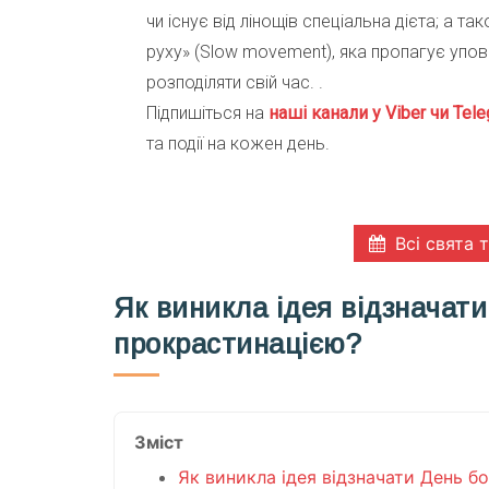
чи існує від лінощів спеціальна дієта; а т
руху» (Slow movement), яка пропагує упов
розподіляти свій час. .
Підпишіться на
наші канали у Viber чи Tele
та події на кожен день.
Всі свята 
Як виникла ідея відзначати
прокрастинацією?
Зміст
Як виникла ідея відзначати День б