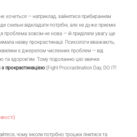
 не хочеться — наприклад, зайнятися прибиранням
ди схильні відкладати потрібні, але не дуже приємні
 Ця проблема зовсім не нова — їй приділяли увагу ще
тримала назву прокрастинації. Психологи вважають,
 хвилини є джерелом численних проблем — від
ою та здоров’ям. Тому подоланню цієї звички
 з прокрастинацією
(Fight Procrastination Day, DO IT!
ивості)
айтеся, чому інколи потрібно трошки лінитися та