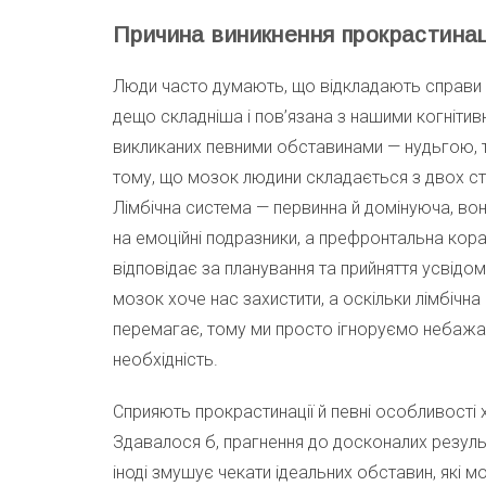
Причина виникнення прокрастинац
Люди часто думають, що відкладають справи че
дещо складніша і пов’язана з нашими когнітив
викликаних певними обставинами — нудьгою, 
тому, що мозок людини складається з двох стр
Лімбічна система — первинна й домінуюча, во
на емоційні подразники, а префронтальна кор
відповідає за планування та прийняття усвідом
мозок хоче нас захистити, а оскільки лімбічн
перемагає, тому ми просто ігноруємо небажа
необхідність.
Сприяють прокрастинації й певні особливості х
Здавалося б, прагнення до досконалих результ
іноді змушує чекати ідеальних обставин, які м