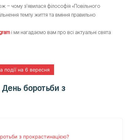
акож – чому з’явилася філософія «Повільного
ільнення темпу життя та вміння правильно
gra
m
і ми нагадаємо вам про всі актуальні свята
та події на 6 вересня
 День боротьби з
оротьби з прокрастинацією?