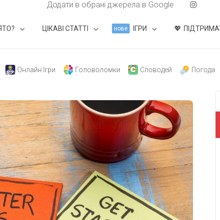
Додати в обрані джерела в Google
ЯТО?
ЦІКАВІ СТАТТІ
ІГРИ
ПІДТРИМА
нове
Онлайн Ігри
Головоломки
Словодей
Погода