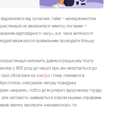
 відрізнялися від сучасних, тайм – менеджментом
окрастинація не вважалася чимось поганим —
куванням відповідного часу», а в часи античності
х людей вважалося правильним проводити більшу
 прокрастинації належить давньогрецькому поету
саному у 800 році до нашої ери, він звертається до
 свої обов’язки на
завтра
і тому опинився в
 Арістотель описували типову поведінку
рмін «акразія», тобто дії всупереч здоровому глузду
, але натомість займається зовсім іншими справами.
ивав звичку зволікати «ненависною» та