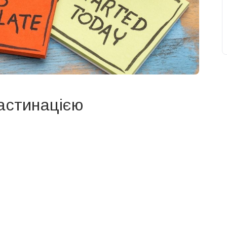
растинацією
свят на день
». Підписуйтесь на щоденну розсилку
Підписатися