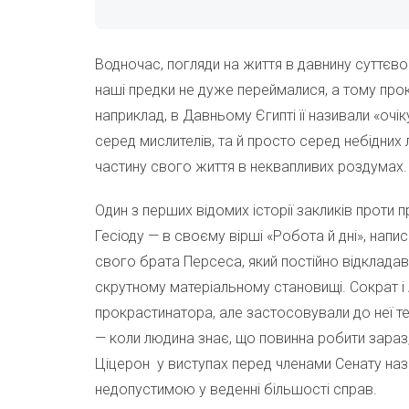
Водночас, погляди на життя в давнину суттєво
наші предки не дуже переймалися, а тому пр
наприклад, в Давньому Єгипті її називали «очі
серед мислителів, та й просто серед небідни
частину свого життя в неквапливих роздумах.
Один з перших відомих історії закликів проти
Гесіоду — в своєму вірші «Робота й дні», напи
свого брата Персеса, який постійно відкладав
скрутному матеріальному становищі. Сократ і
прокрастинатора, але застосовували до неї те
— коли людина знає, що повинна робити зараз
Ціцерон у виступах перед членами Сенату наз
недопустимою у веденні більшості справ.