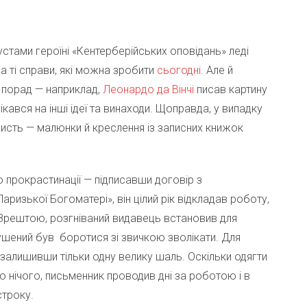
устами героїні «Кентерберійських оповідань» леді
а ті справи, які можна зробити
сьогодні
. Але й
 порад — наприклад,
Леонардо да Вінчі
писав картину
ікався на інші ідеї та винаходи. Щоправда, у випадку
ристь — малюнки й креслення із записних книжок
 прокрастинації — підписавши договір з
изької Богоматері», він цілий рік відкладав роботу,
. Зрештою, розгніваний видавець встановив для
ушений був боротися зі звичкою зволікати. Для
 залишивши тільки одну велику шаль. Оскільки одягти
о нічого, письменник проводив дні за роботою і в
строку.