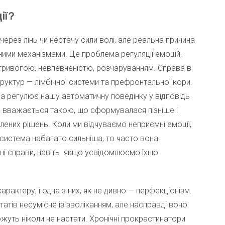
ії?
рез лінь чи нестачу сили волі, але реальна причина
ними механізмами. Це проблема регуляції емоцій,
тривогою, невпевненістю, розчаруванням. Справа в
уктур — лімбічної системи та префронтальної кори.
на регулює нашу автоматичну поведінку у відповідь
а вважається такою, що сформувалася пізніше і
лених рішень. Коли ми відчуваємо неприємні емоції,
а система набагато сильніша, то часто вона
ні справи, навіть якщо усвідомлюємо їхню
арактеру, і одна з них, як не дивно — перфекціонізм.
атів несумісне із зволіканням, але насправді воно
ожуть ніколи не настати. Хронічні прокрастинатори