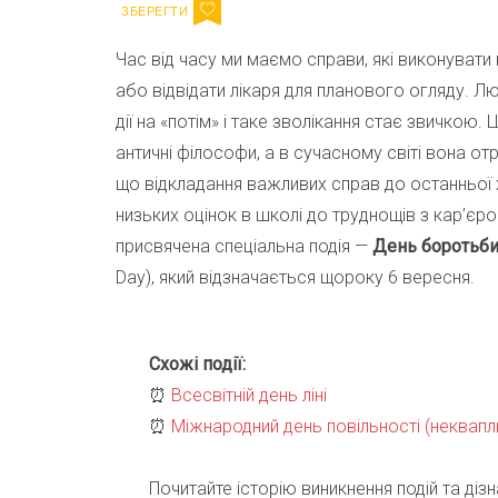
Час від часу ми маємо справи, які виконувати
або відвідати лікаря для планового огляду. Лю
дії на «потім» і таке зволікання стає звичкою.
античні філософи, а в сучасному світі вона о
що відкладання важливих справ до останньої
низьких оцінок в школі до труднощів з кар’єр
присвячена спеціальна подія —
День боротьби
Day), який відзначається щороку 6 вересня.
Схожі події:
⏰
Всесвітній день ліні
⏰
Міжнародний день повільності (неквапл
Почитайте історію виникнення подій та дізн