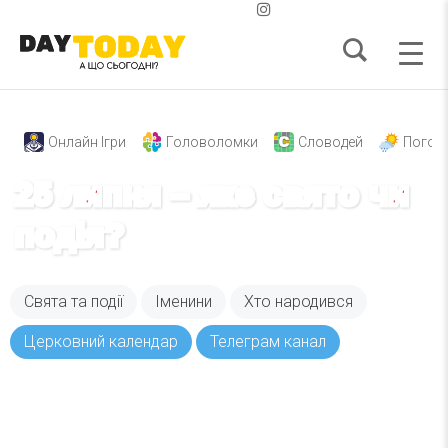
Онлайн Ігри
Головоломки
Словодей
Погод
25 липня – яке свято чи
подія?
Свята та події
Іменини
Хто народився
Церковний календар
Телеграм канал
Вже 6 років DAY TODAY складає для вас «
Список свят на день
». Підписуйтесь на щоденну
розсилку зручним для вас способом.