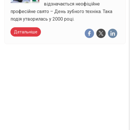
відзначається неофіційне
професійне свято – День зубного техніка. Така
подія утворилась у 2000 році.
Детальніше
Вже 6 років DAY TODAY складає для вас «
Список свят на день
». Підписуйтесь на щоденну
розсилку зручним для вас способом.
Телеграм
Інстаграм
Email
Підписатися
Ваш імейл