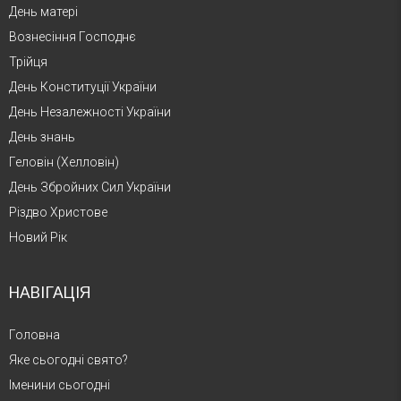
День матері
Вознесіння Господнє
Трійця
День Конституції України
День Незалежності України
День знань
Геловін (Хелловін)
День Збройних Сил України
Різдво Христове
Новий Рік
НАВІГАЦІЯ
Головна
Яке сьогодні свято?
Іменини сьогодні