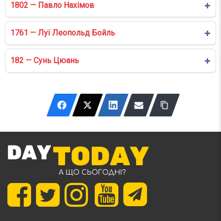
1802 — Павло Нахімов
1761 — Луї Леопольд Бойль
182 — Сунь Цюань