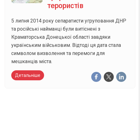
терористів
5 липня 2014 року сепаратисти угруповання ДНР
та російські найманці були витіснені з
Краматорська Донецької області завдяки
українським військовим. Відтоді ця дата стала
символом визволення та перемоги для
мешканців міста.
Детальніше
Вже 6 років DAY TODAY складає для вас «
Список свят на день
». Підписуйтесь на щоденну
розсилку зручним для вас способом.