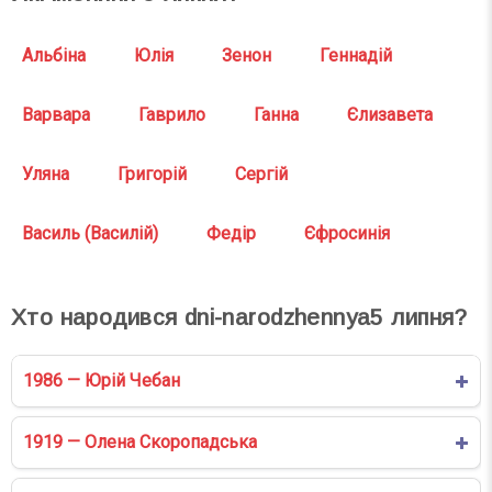
Альбіна
Юлія
Зенон
Геннадій
Варвара
Гаврило
Ганна
Єлизавета
Уляна
Григорій
Сергій
Василь (Василій)
Федір
Єфросинія
Хто народився dni-narodzhennya
5
липня?
1986 — Юрій Чебан
1919 — Олена Скоропадська