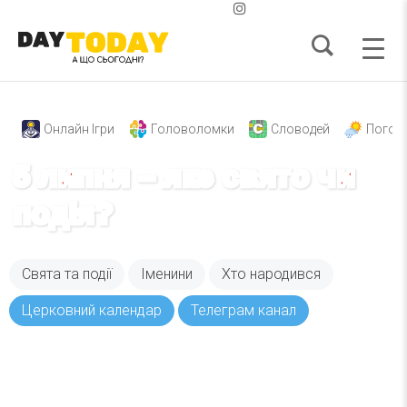
Онлайн Ігри
Головоломки
Словодей
Погод
5 липня – яке свято чи
подія?
Свята та події
Іменини
Хто народився
Церковний календар
Телеграм канал
Вже 6 років DAY TODAY складає для вас «
Список свят на день
». Підписуйтесь на щоденну
розсилку зручним для вас способом.