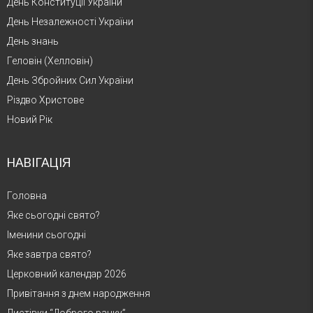
День Конституції України
День Незалежності України
День знань
Геловін (Хелловін)
День Збройних Сил України
Різдво Христове
Новий Рік
НАВІГАЦІЯ
Головна
Яке сьогодні свято?
Іменини сьогодні
Яке завтра свято?
Церковний календар 2026
Привітання з днем народження
Листівки “Доброго ранку”