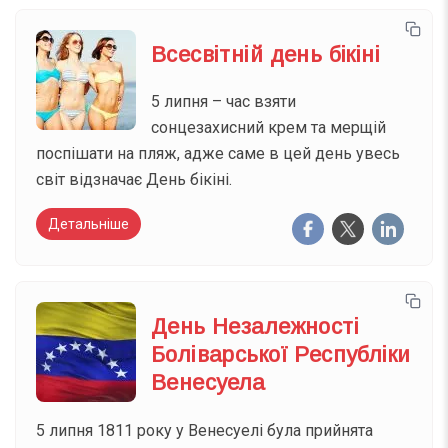
Всесвітній день бікіні
5 липня – час взяти
сонцезахисний крем та мерщій
поспішати на пляж, адже саме в цей день увесь
світ відзначає День бікіні.
Детальніше
День Незалежності
Боліварської Республіки
Венесуела
5 липня 1811 року у Венесуелі була прийнята