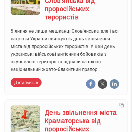
Слов’янська від
проросійських
терористів
5 липня не лише мешканці Слов'янська, але і всі
патріоти України святкують день звільнення
міста від проросійських терористів. У цей день
українські військові витіснили бойовиків з
окупованої території та підняли на площі
національний жовто-блакитний прапор.
Детальніше
День звільнення міста
Краматорська від
проросійських