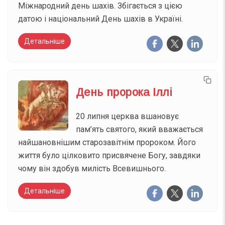
Міжнародний день шахів. Збігається з цією
датою і національний День шахів в Україні.
Детальніше
День пророка Іллі
20 липня церква вшановує
пам’ять святого, який вважається
найшановнішим старозавітнім пророком. Його
життя було цілковито присвячене Богу, завдяки
чому він здобув милість Всевишнього.
Детальніше