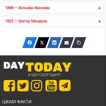
1888 — Зельман Ваксман
1822 — Грегор Мендель
ЦІКАВІ ФАКТИ