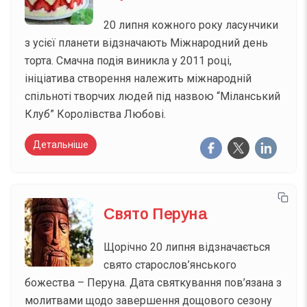
20 липня кожного року ласунчики
з усієї планети відзначають Міжнародний день
торта. Смачна подія виникла у 2011 році,
ініціатива створення належить міжнародній
спільноті творчих людей під назвою “Міланський
Клуб” Королівства Любові.
Детальніше
Свято Перуна
Щорічно 20 липня відзначається
свято старослов’янського
божества – Перуна. Дата святкування пов’язана з
молитвами щодо завершення дощового сезону