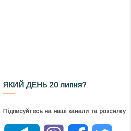
Список свят на день
». Підписуйтесь на щоденну
розсилку зручним для вас способом.
Телеграм
Інстаграм
Email
Підписатися
Ваш імейл
ЯКИЙ ДЕНЬ
20 липня?
Підписуйтесь на наші канали та розсилку