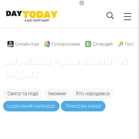
Онлайн Ігри
Головоломки
Словодей
Погод
20 липня – яке свято чи
подія?
Свята та події
Іменини
Хто народився
Церковний календар
Телеграм канал
Вже 6 років DAY TODAY складає для вас «
Список свят на день
». Підписуйтесь на щоденну
розсилку зручним для вас способом.