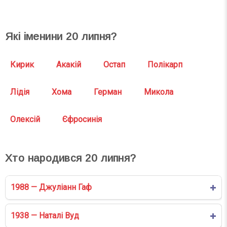
Які іменини
20
липня?
Кирик
Акакій
Остап
Полікарп
Лідія
Хома
Герман
Микола
Олексій
Єфросинія
Хто народився
20
липня?
1988 — Джуліанн Гаф
1938 — Наталі Вуд