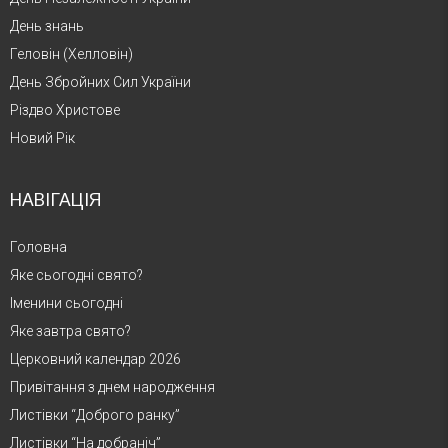
День знань
Геловін (Хелловін)
День Збройних Сил України
Різдво Христове
Новий Рік
НАВІГАЦІЯ
Головна
Яке сьогодні свято?
Іменини сьогодні
Яке завтра свято?
Церковний календар 2026
Привітання з днем народження
Листівки “Доброго ранку”
Листівки “На добраніч”