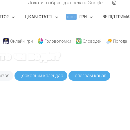
Додати в обрані джерела в Google
ЯТО?
ЦІКАВІ СТАТТІ
ІГРИ
ПІДТРИМА
нове
Онлайн Ігри
Головоломки
Словодей
Погода
ято чи подія?
ився
Церковний календар
Телеграм канал
ODAY складає для вас «
Список свят на день
». Підписуйтесь на 
способом.
Інстаграм