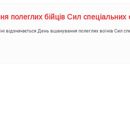
я полеглих бійців Сил спеціальних 
їні відзначається День вшанування полеглих воїнів Сил сп
ODAY складає для вас «
Список свят на день
». Підписуйтесь на 
способом.
Інстаграм