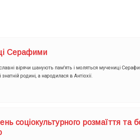
Під
ці Серафими
лавні вірячи шанують пам'ять і моляться мучениці Серафим
 знатній родині, а народилася в Антіохії.
нь соціокультурного розмаїття та б
ю