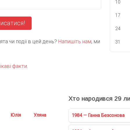
10
17
исатися!
24
та чи події в цей день?
Напишіть нам
, ми
31
ікаві факти
.
С
Хто народився
29
ли
Юлія
Уляна
1984 — Ганна Безсонова