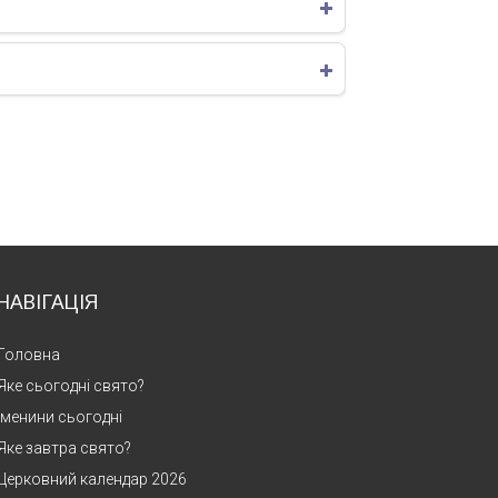
НАВІГАЦІЯ
Головна
Яке сьогодні свято?
Іменини сьогодні
Яке завтра свято?
Церковний календар 2026