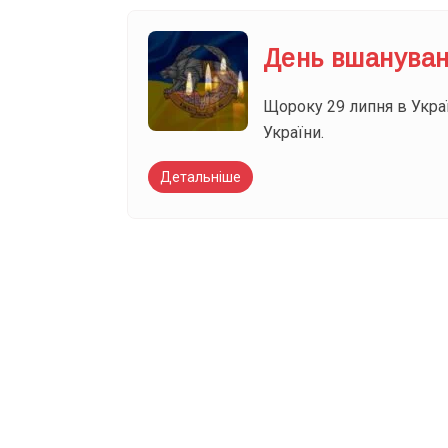
День вшануванн
Щороку 29 липня в Укра
України.
Детальніше
Вже 6 років DAY T
зручним для вас 
Телеграм