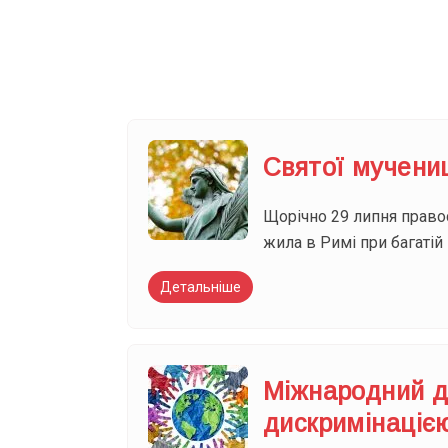
Ваш імейл
Святої мучени
Щорічно 29 липня правос
жила в Римі при багатій і
Детальніше
Міжнародний де
дискримінаціє