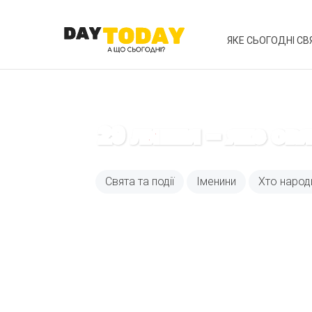
ЯКЕ СЬОГОДНІ СВ
29 липня – яке св
Свята та події
Іменини
Хто народ
Вже 6 років DAY T
зручним для вас 
Телеграм
Email