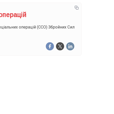
операцій
еціальних операцій (ССО) Збройних Сил
щоденну розсилку