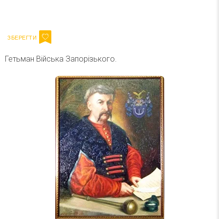
Ваш імейл
Підписатися
Email
Гетьман Війська Запорізького.