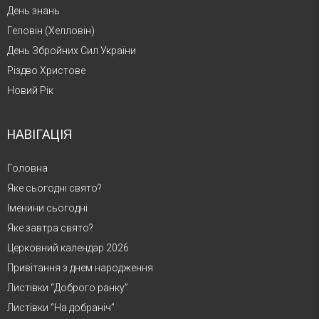
День знань
Геловін (Хелловін)
День Збройних Сил України
Різдво Христове
Новий Рік
НАВІГАЦІЯ
Головна
Яке сьогодні свято?
Іменини сьогодні
Яке завтра свято?
Церковний календар 2026
Привітання з днем народження
Листівки “Доброго ранку”
Листівки “На добраніч”