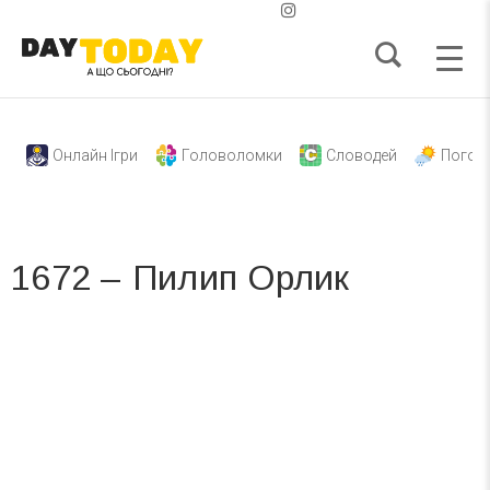
Онлайн Ігри
Головоломки
Словодей
Погод
1672 – Пилип Орлик
Вже 6 років DAY TODAY складає для вас «
Список свят на день
». Підписуйтесь на щоденну розсилку
зручним для вас способом.
Телеграм
Інстаграм