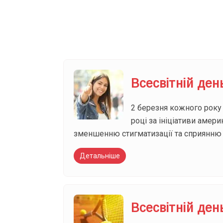
Ваш імейл
Всесвітній день
2 березня кожного року в
році за ініціативи амер
зменшенню стигматизації та сприянню 
Детальніше
Всесвітній ден