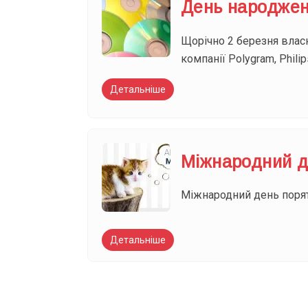
День народжен
Щорічно 2 березня власн
компанії Polygram, Phil
Детальніше
Міжнародний д
Міжнародний день поряту
Детальніше