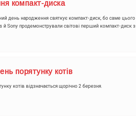
ня компакт-диска
ий день народження святкує компакт-диск, бо саме цього д
ips й Sony продемонстрували світові перший компакт-диск 
ень порятунку котів
нку котів відзначається щорічно 2 березня.