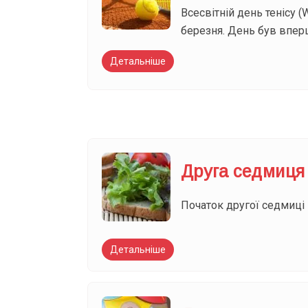
Всесвітній день тенісу (
березня. День був вперш
Детальніше
Друга седмиця
Початок другої седмиці 
Детальніше