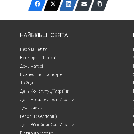
1900 – Курт Вайль
1882 – Архип Тесленко
НАЙБІЛЬШІ СВЯТА
Вербна неділя
1876 – Мирон Кордуба
Великдень (Пасха)
День матері
1859 – Шолом-Алейхем
Вознесіння Господнє
Трійця
1824 – Бедржих Сметана
День Конституції України
День Незалежності України
1820 – Мультатулі
День знань
Геловін (Хелловін)
1793 – Сем Г’юстон
День Збройних Сил України
Різдво Христове
1760 – Каміль Демулен