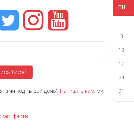
ПН
3
10
17
исатися!
24
та чи події в цей день?
Напишіть нам
, ми
31
ікаві факти
.
С