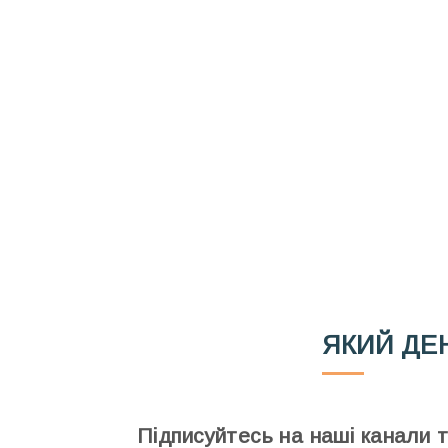
Вже 6 років DAY T
зручним для вас 
Телеграм
Email
Ваш імейл
ЯКИЙ ДЕ
Підписуйтесь на наші канали 