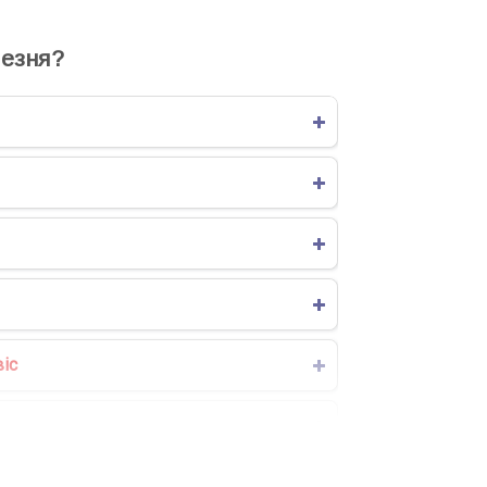
езня?
іс