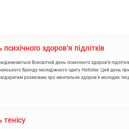
Під
 психічного здоров’я підлітків
ідзначається Всесвітній день психічного здоров’я підлітків
иканського бренду молодіжного одягу Hollister. Цей день п
відкритим розмовам про ментальне здоровʼя молодих люде
ь тенісу