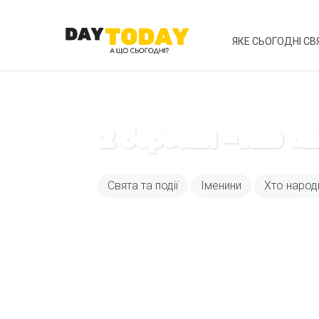
ЯКЕ СЬОГОДНІ СВ
2 березня – яке с
Свята та події
Іменини
Хто народ
Вже 6 років DAY T
зручним для вас 
Телеграм
Email