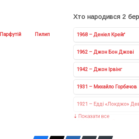
Хто народився
2
бер
Парфутій
Пилип
1968 – Деніел Крейґ
1962 – Джон Бон Джові
1942 – Джон Ірвінг
1931 – Михайло Горбачов
1921 – Едді «Локджо» Дев
1904 – Доктор Сюз
1900 – Томас Вулф