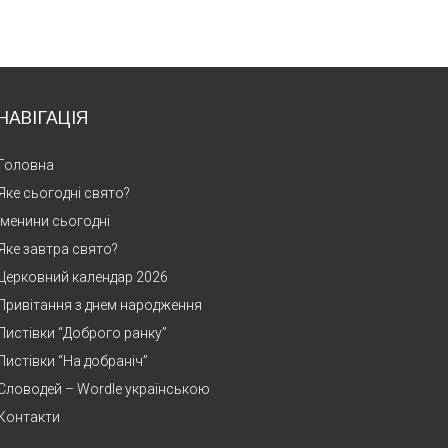
НАВІГАЦІЯ
Головна
Яке сьогодні свято?
Іменини сьогодні
Яке завтра свято?
Церковний календар 2026
Привітання з днем народження
Листівки “Доброго ранку”
Листівки “На добраніч”
Словодей – Wordle українською
Контакти