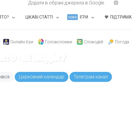
Додати в обрані джерела в Google
ЯТО?
ЦІКАВІ СТАТТІ
ІГРИ
ПІДТРИМА
нове
Онлайн Ігри
Головоломки
Словодей
Погода
вято чи подія?
ився
Церковний календар
Телеграм канал
ODAY складає для вас «
Список свят на день
». Підписуйтесь на 
способом.
Інстаграм