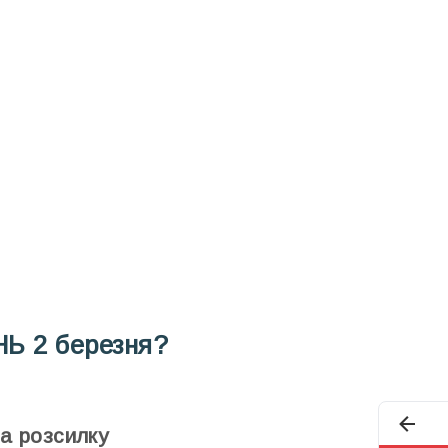
ODAY складає для вас «
Список свят на день
». Підписуйтесь на 
способом.
Інстаграм
Під
НЬ
2 березня?
та розсилку