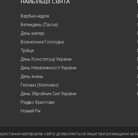
НАЙБІЛЬШІ СВЯТА
Вербна неділя
Великдень (Пасха)
День матері
Вознесіння Господнє
Трійця
День Конституції України
День Незалежності України
День знань
Геловін (Хелловін)
День Збройних Сил України
Різдво Христове
Новий Рік
ористання матеріалів сайту дозволяється лише при розміщенні ак