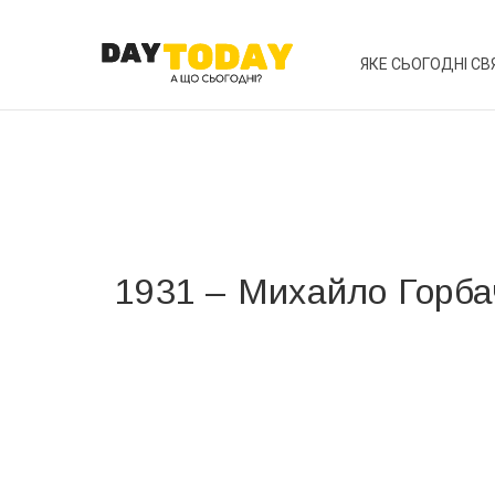
ЯКЕ СЬОГОДНІ СВ
1931 – Михайло Горба
Вже 6 років DAY TODAY складає для вас «
Список 
зручним для вас способом.
Телеграм
Інстаграм
Ваш імейл