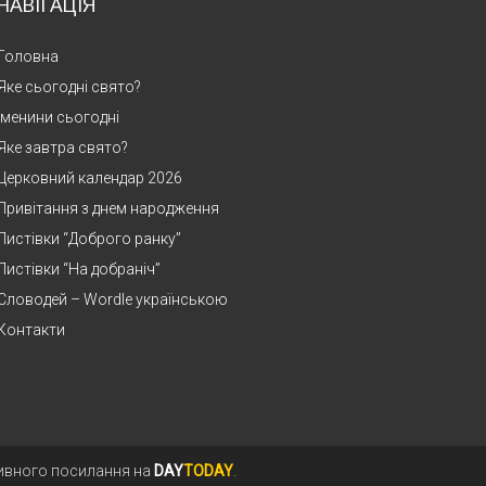
НАВІГАЦІЯ
Головна
Яке сьогодні свято?
Іменини сьогодні
Яке завтра свято?
Церковний календар 2026
Привітання з днем народження
Листівки “Доброго ранку”
Листівки “На добраніч”
Словодей – Wordle українською
Контакти
тивного посилання на
DAY
TODAY
.