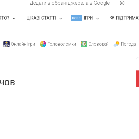
Додати в обрані джерела в Google
ЯТО?
ЦІКАВІ СТАТТІ
ІГРИ
ПІДТРИМА
нове
Онлайн Ігри
Головоломки
Словодей
Погода
чов
свят на день
». Підписуйтесь на щоденну розсилку
Підписатися