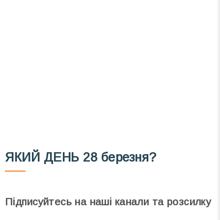
Вже 6 років DAY TODAY складає для вас «
Список свят на день
». Підписуйтесь на щоденну
розсилку зручним для вас способом.
Телеграм
Інстаграм
Email
Підписатися
Ваш імейл
ЯКИЙ ДЕНЬ
28 березня?
Підписуйтесь на наші канали та розсилку