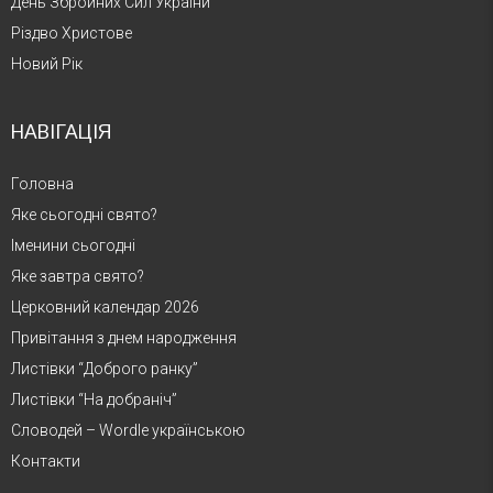
День Збройних Сил України
Різдво Христове
Новий Рік
НАВІГАЦІЯ
Головна
Яке сьогодні свято?
Іменини сьогодні
Яке завтра свято?
Церковний календар 2026
Привітання з днем народження
Листівки “Доброго ранку”
Листівки “На добраніч”
Словодей – Wordle українською
Контакти