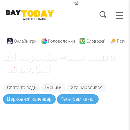
Онлайн Ігри
Головоломки
Словодей
Погод
28 березня – яке свято
чи подія?
Свята та події
Іменини
Хто народився
Церковний календар
Телеграм канал
Вже 6 років DAY TODAY складає для вас «
Список свят на день
». Підписуйтесь на щоденну
розсилку зручним для вас способом.