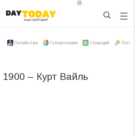
Онлайн Ігри
Головоломки
Словодей
Погод
1900 – Курт Вайль
Вже 6 років DAY TODAY складає для вас «
Список свят на день
». Підписуйтесь на щоденну розсилку
зручним для вас способом.
Телеграм
Інстаграм