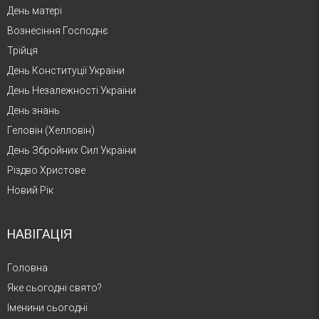
День матері
Вознесіння Господнє
Трійця
День Конституції України
День Незалежності України
День знань
Геловін (Хелловін)
День Збройних Сил України
Різдво Христове
Новий Рік
НАВІГАЦІЯ
Головна
Яке сьогодні свято?
Іменини сьогодні