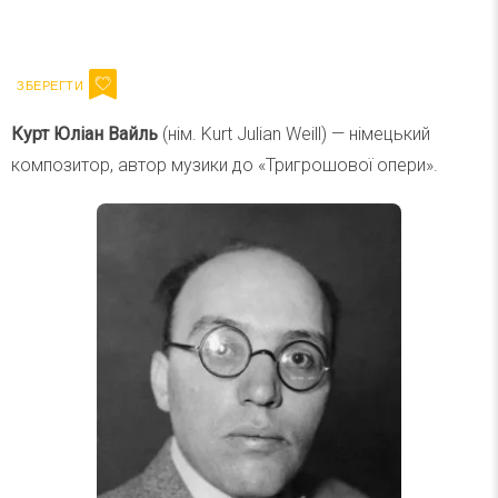
Ваш імейл
Підписатися
Email
Курт Юліан Вайль
(нім. Kurt Julian Weill) — німецький
композитор, автор музики до «Тригрошової опери».