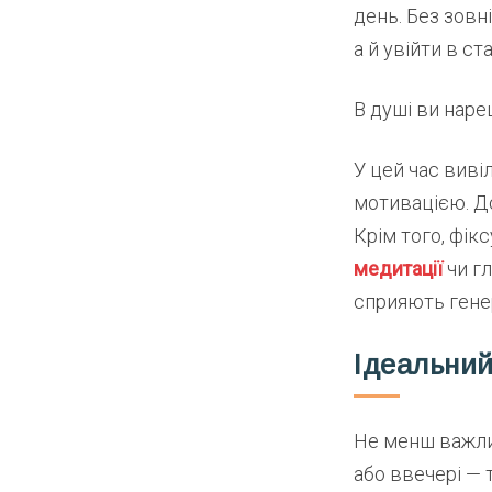
день. Без зовн
а й увійти в ст
В душі ви наре
У цей час виві
мотивацією. Д
Крім того, фік
медитації
чи г
сприяють генер
Ідеальний
Не менш важл
або ввечері — 