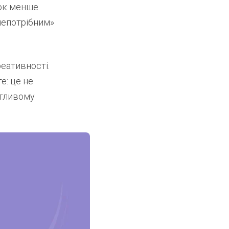
зок менше
непотрібним»
реативності.
е: це не
ятливому