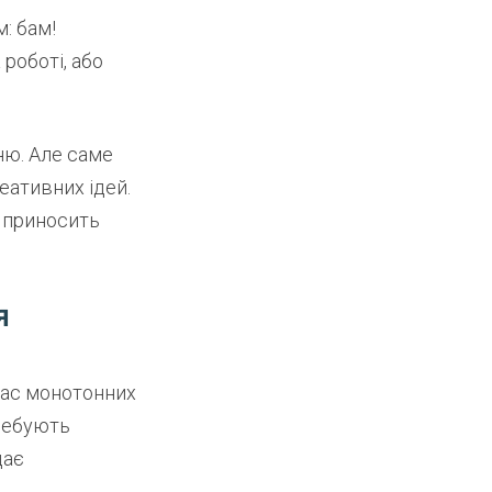
: бам!
роботі, або
ню. Але саме
еативних ідей.
 приносить
я
час монотонних
требують
дає