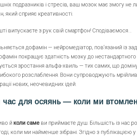
ішніх подразників і стресів, ваш мозок має змогу не 
ан, який сприяє креативності.
шті випускаєте з рук свій смартфон! Сподіваємося…
льняється дофамін — нейромедіатор, пов’язаний із за
офамін покращує здатність мозку до нестандартного
сується зростання альфа-хвиль — тих самих, що домін
либокого розслаблення. Вони супроводжують мрійливи
ації нових, неочевидних ідей.
 час для осяянь — коли ми втомлен
иво й
коли саме
ви приймаєте душ. Більшість із нас р
тоді, коли ми найменше зібрані. Згідно з публікацією у