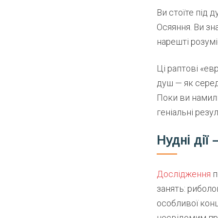
Ви стоїте під 
Осяяння. Ви зн
нарешті розумі
Ці раптові «ев
душ — як сере
Поки ви намил
геніальні резул
Нудні дії
Дослідження
п
занять: риболо
особливої конц
несвідомим пр