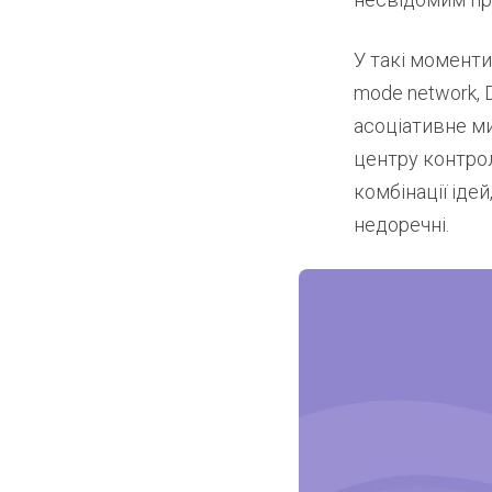
У такі моменти
mode network, 
асоціативне м
центру контрол
комбінації іде
недоречні.