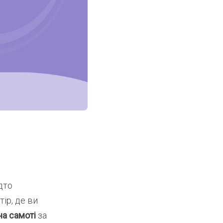
дто
ір, де ви
а самоті
за