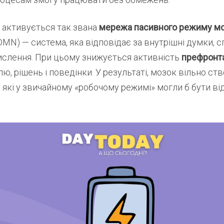
 активується так звана
мережа пасивного режиму м
DMN) — система, яка відповідає за внутрішні думки, с
ислення. При цьому знижується активність
префронта
ю, рішень і поведінки. У результаті, мозок вільно ст
й, які у звичайному «робочому режимі» могли б бути ві