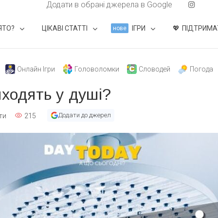
Додати в обрані джерела в Google
ЯТО?
ЦІКАВІ СТАТТІ
ІГРИ
ПІДТРИМА
нове
Онлайн Ігри
Головоломки
Словодей
Погода
иходять у душі?
Додати до джерел
ти
215