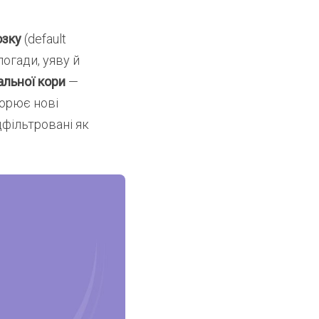
озку
(default
погади, уяву й
льної кори
—
ворює нові
дфільтровані як