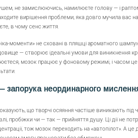
душем, не замислюючись, намилюєте голову — і раптом
аходите вирішення проблеми, яка довго мучила вас на 
єте, в чому сенс життя.
ріка-моменти» не сховані в пляшці ароматного шампу
довище — створює ідеальні умови для виникнення кр
юєтеся, мозок працює у фоновому режимі, і часом це
ьтати.
 — запорука неординарного мисленн
оказують, що творчі осяяння частіше виникають під 
влі, пробіжки чи — так — прийняття душу. Ці дії не по
ентрації, тож мозок переходить на «автопілот». А це 
оцесам змогу працювати без обмежень.