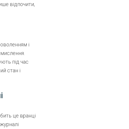
лише відпочити,
доволенням і
 мислення.
ують під час
й стан і
і
обить це вранці
 журналі