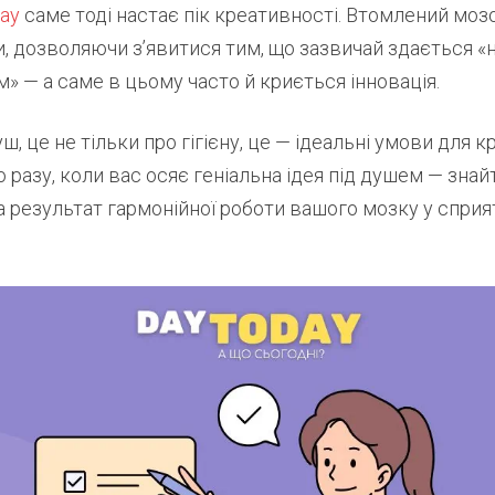
ay
саме тоді настає пік креативності. Втомлений мо
, дозволяючи з’явитися тим, що зазвичай здається «
м» — а саме в цьому часто й криється інновація.
, це не тільки про гігієну, це — ідеальні умови для к
 разу, коли вас осяє геніальна ідея під душем — знайт
а результат гармонійної роботи вашого мозку у спри