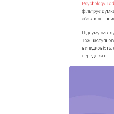
Psychology Tod
фільтрує думки
або «нелогічни
Підсумуємо: душ
Тож наступного
випадковість, 
середовищі.