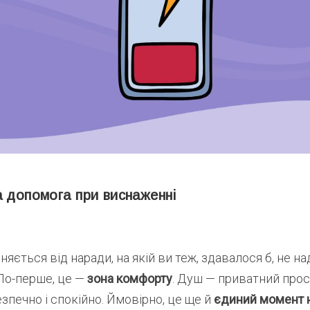
а допомога при виснаженні
няється від наради, на якій ви теж, здавалося б, не на
По-перше, це —
зона комфорту
. Душ — приватний прост
зпечно і спокійно. Ймовірно, це ще й
єдиний момент н