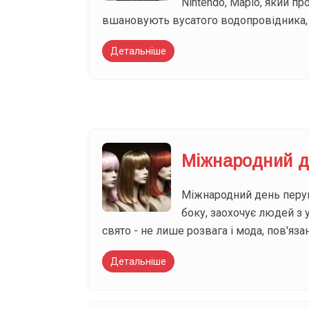
Nintendo, Маріо, який п
вшановують вусатого водопровідника, 
Детальніше
Міжнародний д
Міжнародний день перуки
боку, заохочує людей з у
свято - не лише розвага і мода, пов'яза
Детальніше