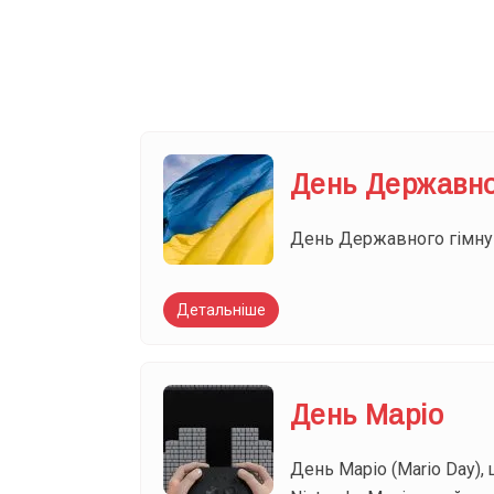
Ваш імейл
День Державно
День Державного гімну 
Детальніше
День Маріо
День Маріо (Mario Day),