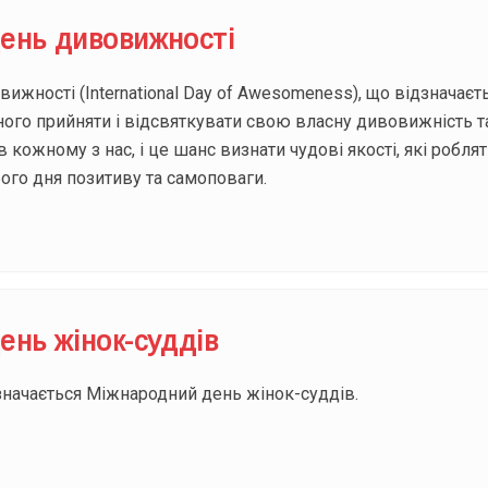
ень дивовижності
жності (International Day of Awesomeness), що відзначаєт
жного прийняти і відсвяткувати свою власну дивовижність 
в кожному з нас, і це шанс визнати чудові якості, які роб
ого дня позитиву та самоповаги.
ень жінок-суддів
значається Міжнародний день жінок-суддів.