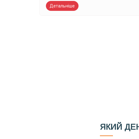
Детальніше
Вже 6 років DAY T
зручним для вас 
Телеграм
Email
Ваш імейл
ЯКИЙ ДЕ