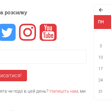
та розсилку
ПН
3
10
17
исатися!
24
та чи події в цей день?
Напишіть нам
, ми
31