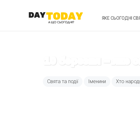
ЯКЕ СЬОГОДНІ СВ
10 березня – яке 
Свята та події
Іменини
Хто народ
Вже 6 років DAY T
зручним для вас 
Телеграм
Email