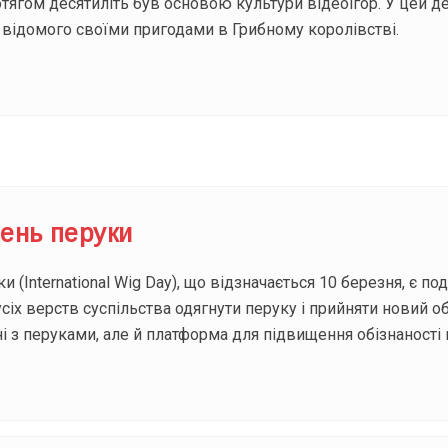
ротягом десятиліть був основою культури відеоігор. У цей д
відомого своїми пригодами в Грибному королівстві.
ень перуки
 (International Wig Day), що відзначається 10 березня, є по
сіх верств суспільства одягнути перуку і прийняти новий об
ні з перуками, але й платформа для підвищення обізнаності 