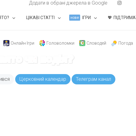
Додати в обрані джерела в Google
ЯТО?
ЦІКАВІ СТАТТІ
ІГРИ
ПІДТРИМА
нове
Онлайн Ігри
Головоломки
Словодей
Погода
свято чи подія?
ився
Церковний календар
Телеграм канал
ODAY складає для вас «
Список свят на день
». Підписуйтесь на 
способом.
Інстаграм