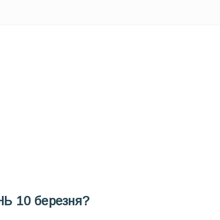
ODAY складає для вас «
Список свят на день
». Підписуйтесь на 
способом.
Інстаграм
Під
НЬ
10 березня?