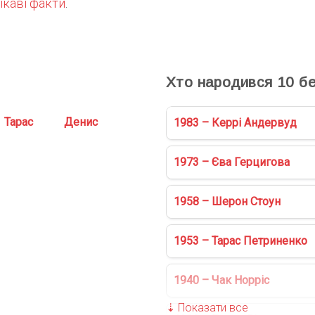
ікаві факти
.
С
Хто народився
10
бе
Тарас
Денис
1983 – Керрі Андервуд
1973 – Єва Герцигова
1958 – Шерон Стоун
1953 – Тарас Петриненко
1940 – Чак Норріс