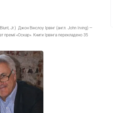
Blunt, Jr.) Джон Вінслоу Ірвінг (англ. John Irving) —
т премії «Оскар». Книги Ірвінга перекладено 35