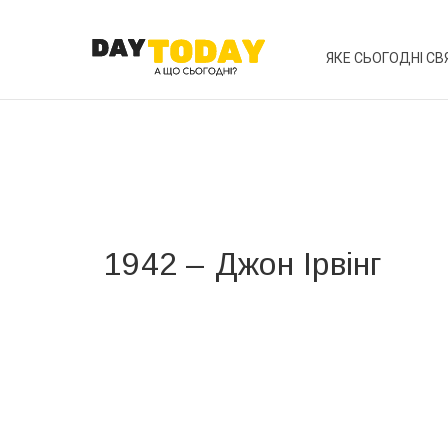
ЯКЕ СЬОГОДНІ СВ
1942 – Джон Ірвінг
Вже 6 років DAY TODAY складає для вас «
Список 
зручним для вас способом.
Телеграм
Інстаграм
Ваш імейл