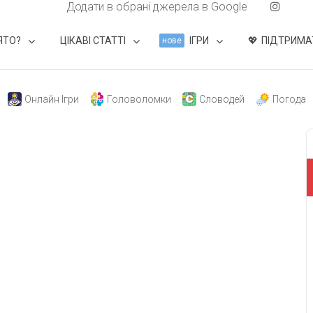
Додати в обрані джерела в Google
ЯТО?
ЦІКАВІ СТАТТІ
ІГРИ
ПІДТРИМА
нове
Онлайн Ігри
Головоломки
Словодей
Погода
свят на день
». Підписуйтесь на щоденну розсилку
Підписатися