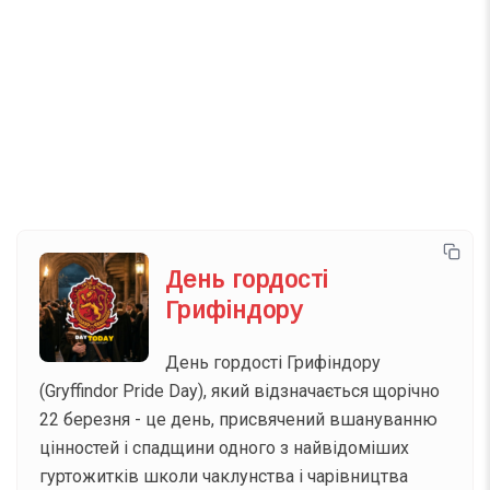
Телеграм
Інстаграм
Email
Підписатися
Ваш імейл
День гордості
Грифіндору
День гордості Грифіндору
(Gryffindor Pride Day), який відзначається щорічно
22 березня - це день, присвячений вшануванню
цінностей і спадщини одного з найвідоміших
гуртожитків школи чаклунства і чарівництва