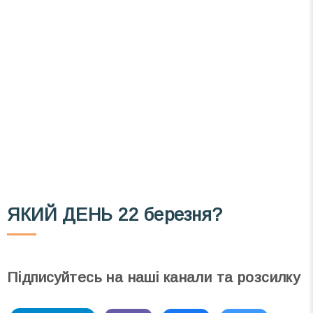
Вже 6 років DAY TODAY складає для вас «
Список свят на день
». Підписуйтесь на щоденну
розсилку зручним для вас способом.
Телеграм
Інстаграм
Email
Підписатися
Ваш імейл
ЯКИЙ ДЕНЬ
22 березня?
Підписуйтесь на наші канали та розсилку