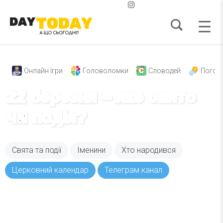
Онлайн Ігри
Головоломки
Словодей
Погод
22 березня – яке свято
чи подія?
Свята та події
Іменини
Хто народився
Церковний календар
Телеграм канал
Вже 6 років DAY TODAY складає для вас «
Список свят на день
». Підписуйтесь на щоденну
розсилку зручним для вас способом.