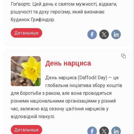
Гоґвортс. Цей день є святом мужності, відваги,
рішучості та духу героїзму, який визначає
будинок Грифіндор.
Детальніше
День нарциса
День нарциса (Daffodil Day) — це
глобальна ініціатива збору коштів
для боротьби з раком, але вона проводиться
різними національними організаціями у різний
час, залежно від сезону цвітіння нарцисів у
відповідній півкулі.
Детальніше