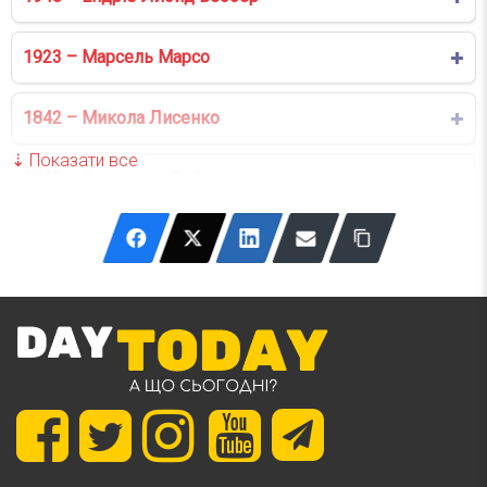
1923 – Марсель Марсо
1842 – Микола Лисенко
1599 – Антон ван Дейк