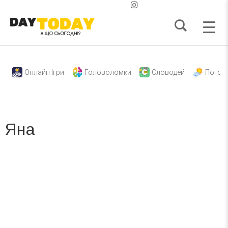
Онлайн Ігри
Головоломки
Словодей
Погод
Яна
Вже 6 років DAY TODAY складає для вас «
Список свят на день
». Підписуйтесь на щоденну розсилку
зручним для вас способом.
Телеграм
Інстаграм