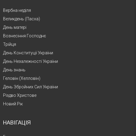
Вербна неділя
Великдень (Пасха)
День матері
Вознесіння Господнє
Трійця
День Конституції України
День Незалежності України
День знань
Геловін (Хелловін)
День Збройних Сил України
Різдво Христове
Новий Рік
НАВІГАЦІЯ