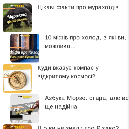
Цікаві факти про мурахоїдів
10 міфів про холод, в які ви,
можливо...
Куди вказує компас у
відкритому космосі?
Азбука Морзе: стара, але вс
ще надійна
Що ви не знали про Різдво?