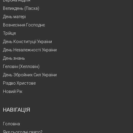
Великдень (Пасха)
День матері
Вознесіння Господнє
Трійця
День Конституції України
День Незалежності України
День знань
Геловін (Хелловін)
День Збройних Сил України
Різдво Христове
Новий Рік
НАВІГАЦІЯ
Головна
Яке сьогодні свято?