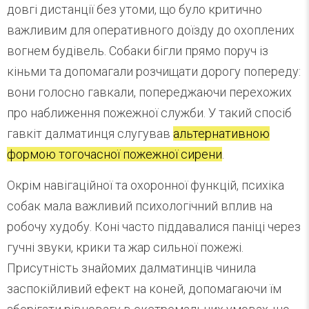
довгі дистанції без утоми, що було критично
важливим для оперативного доїзду до охоплених
вогнем будівель. Собаки бігли прямо поруч із
кіньми та допомагали розчищати дорогу попереду:
вони голосно гавкали, попереджаючи перехожих
про наближення пожежної служби. У такий спосіб
гавкіт далматинця слугував
альтернативною
формою тогочасної пожежної сирени
.
Окрім навігаційної та охоронної функцій, психіка
собак мала важливий психологічний вплив на
робочу худобу. Коні часто піддавалися паніці через
гучні звуки, крики та жар сильної пожежі.
Присутність знайомих далматинців чинила
заспокійливий ефект на коней, допомагаючи їм