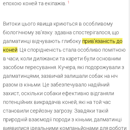
1
епохою коней та екіпажів.
Витоки цього явища криються в особливому
біологічному зв’язку: здавна спостерігалося, що
далматинці відчувають глибоку
прив’язаність до
коней
. Ця спорідненість стала особливо помітною
в часи, коли диліжанси та карети були основним
засобом пересування. Кучера, які подорожували з
далматинцями, зазвичай залишали собак на ніч
разом із кіньми. Це забезпечувало надійний
захист, оскільки собаки ефективно відганяли
потенційних викрадачів коней, які на той час
становили серйозну загрозу. Завдяки такій
природній взаємодії породи з кіньми, далматинці
виявилися ідеальними компаньйонами для роботи