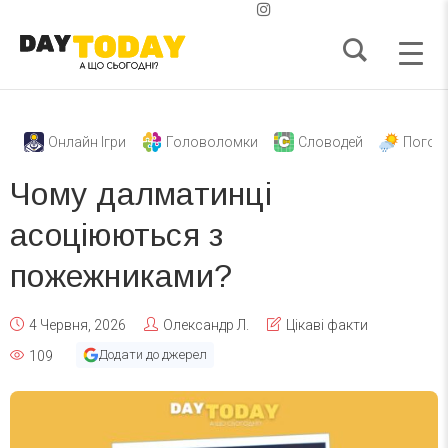
Онлайн Ігри
Головоломки
Словодей
Погод
Чому далматинці
асоціюються з
пожежниками?
4 Червня, 2026
Олександр Л.
Цікаві факти
Додати до джерел
109