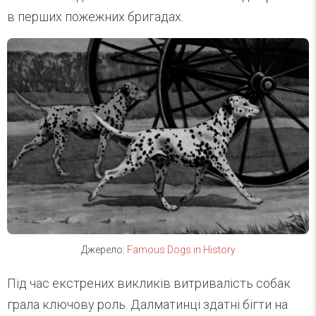
в перших пожежних бригадах.
Джерело:
Famous Dogs in History
Під час екстрених викликів витривалість собак
грала ключову роль. Далматинці здатні бігти на