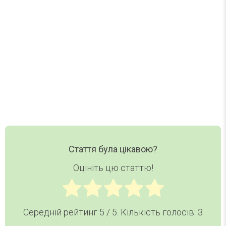
Нові статті, добірки та корисні матеріали DAY
TODAY — в одному короткому листі.
Ваш email
Email
Хочу дайджест
Стаття була цікавою?
Оцініть цю статтю!
Середній рейтинг
5
/ 5. Кількість голосів:
3