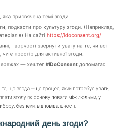
, яка присвячена темі згоди.
ги, подкасти про культуру згоди. (Наприклад,
атеріалів) На сайті
https://idoconsent.org/
анні, творчості звернути увагу на те, чи всі
 чи є простір для активної згоди.
 мережах — хештег
#IDoConsent
допомагає
те, що згода — це процес, який потребує уваги,
ядати згоду як основу поваги між людьми, у
ибору, безпеки, відповідальності.
жнародний день згоди?