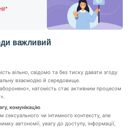
і!”
оди важливий
сть вільно, свідомо та без тиску давати згоду
іальну взаємодію й середовище.
заборонено», натомість стає активним процесом
».
агу, комунікацію
 сексуального чи інтимного контексту, але
мку автономії, увагу до доступу, інформації,