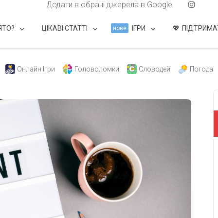
Додати в обрані джерела в Google
ЯТО?
ЦІКАВІ СТАТТІ
ІГРИ
ПІДТРИМА
нове
Онлайн Ігри
Головоломки
Словодей
Погода