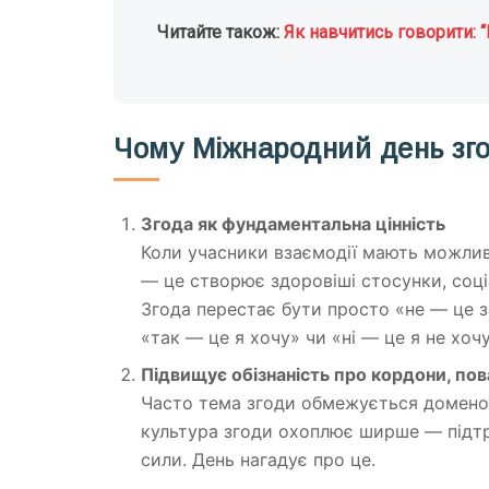
Читайте також:
Як навчитись говорити: “Н
Чому Міжнародний день зг
Згода як фундаментальна цінність
Коли учасники взаємодії мають можливі
— це створює здоровіші стосунки, соц
Згода перестає бути просто «не — це 
«так — це я хочу» чи «ні — це я не хочу
Підвищує обізнаність про кордони, пов
Часто тема згоди обмежується доменом
культура згоди охоплює ширше — підтри
сили. День нагадує про це.