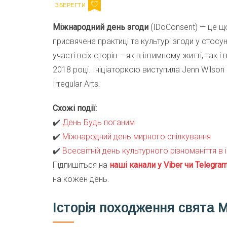
Міжнародний день згоди
(IDoConsent) — це що
присвячена практиці та культурі згоди у стосу
участі всіх сторін – як в інтимному житті, так 
2018 році. Ініціаторкою виступила Jenn Wilson (
Irregular Arts.
Схожі події:
✔️
День Будь поганим
✔️
Міжнародний день мирного спілкування
✔️
Всесвітній день культурного різноманіття в 
Підпишіться на
наші канали у Viber чи Telegra
на кожен день.
Історія походження свята 