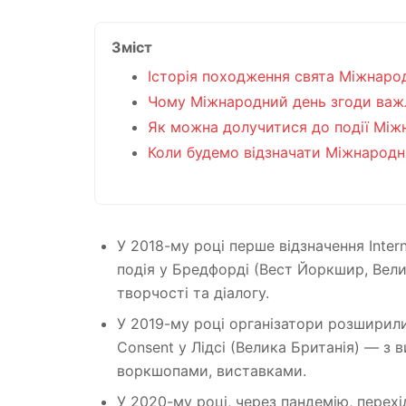
Зміст
Історія походження свята Міжнаро
Чому Міжнародний день згоди ва
Як можна долучитися до події Між
Коли будемо відзначати Міжнародн
У 2018-му році перше відзначення Inter
подія у Бредфорді (Вест Йоркшир, Вел
творчості та діалогу.
У 2019-му році організатори розширили
Consent у Лідсі (Велика Британія) — з 
воркшопами, виставками.
У 2020-му році, через пандемію, перех