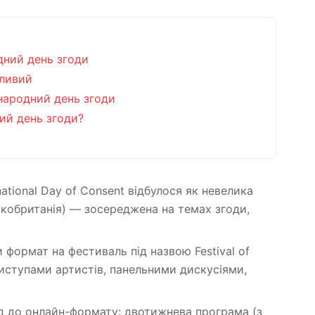
дний день згоди
жливий
народний день згоди
ий день згоди?
national Day of Consent відбулося як невелика
икобританія) — зосереджена на темах згоди,
 формат на фестиваль під назвою Festival of
виступами артистів, панельними дискусіями,
ід до онлайн-формату: двотижнева програма (з