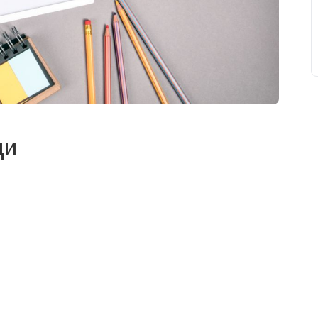
ди
свят на день
». Підписуйтесь на щоденну розсилку
Підписатися