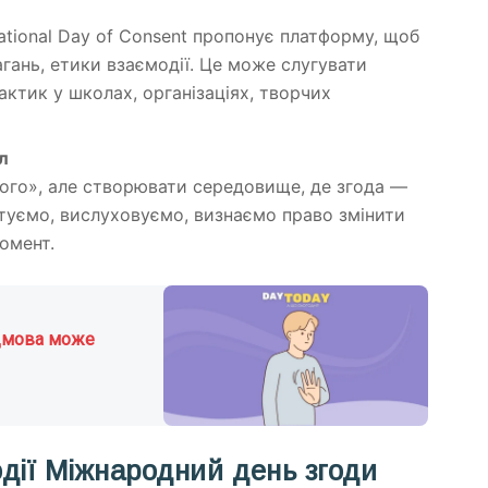
national Day of Consent пропонує платформу, щоб
гань, етики взаємодії. Це може слугувати
актик у школах, організаціях, творчих
л
ого», але створювати середовище, де згода —
итуємо, вислуховуємо, визнаємо право змінити
омент.
ідмова може
дії Міжнародний день згоди