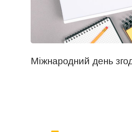
Міжнародний день зго
Вже 6 років DAY TODAY складає для вас «
Список 
зручним для вас способом.
Телеграм
Інстаграм
Ваш імейл
Email