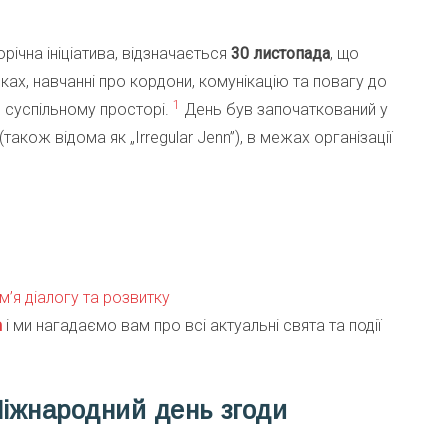
річна ініціатива, відзначається
30 листопада
, що
нках, навчанні про кордони, комунікацію та повагу до
1
і в суспільному просторі.
День був започаткований у
також відома як „Irregular Jenn”), в межах організації
ім’я діалогу та розвитку
m
і ми нагадаємо вам про всі актуальні свята та події
Міжнародний день згоди