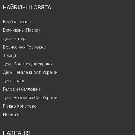
НАЙБІЛЬШІ СВЯТА
Вербна неділя
Великдень (Пасха)
День матері
Вознесіння Господнє
Трійця
День Конституції України
День Незалежності України
День знань
Геловін (Хелловін)
День Збройних Сил України
Різдво Христове
Новий Рік
НАВІГАЦІЯ