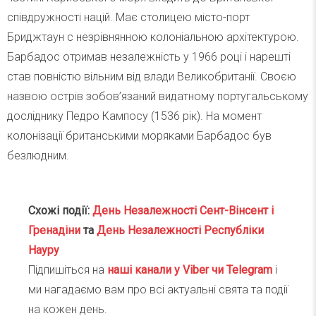
співдружності націй. Має столицею місто-порт
Бриджтаун с незрівнянною колоніальною архітектурою.
Барбадос отримав незалежність у 1966 році і нарешті
став повністю вільним від влади Великобританії. Своєю
назвою острів зобов’язаний видатному португальському
досліднику Педро Кампосу (1536 рік). На момент
колонізації британськими моряками Барбадос був
безлюдним.
Схожі події:
День Незалежності Сент-Вінсент і
Гренадіни
та
День Незалежності Республіки
Науру
Підпишіться на
наші канали у Viber чи Telegra
m
і
ми нагадаємо вам про всі актуальні свята та події
на кожен день.