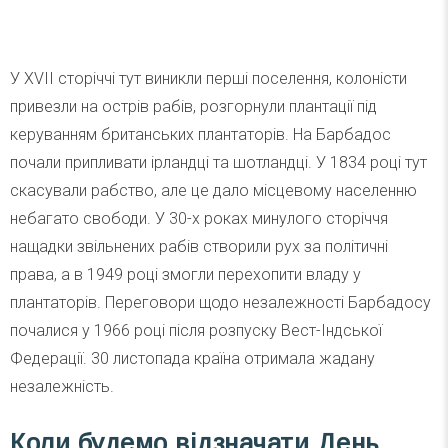
У XVII сторіччі тут виникли перші поселення, колоністи
привезли на острів рабів, розгорнули плантації під
керуванням британських плантаторів. На Барбадос
почали припливати ірландці та шотландці. У 1834 році тут
скасували рабство, але це дало місцевому населенню
небагато свободи. У 30-х роках минулого сторіччя
нащадки звільнених рабів створили рух за політичні
права, а в 1949 році змогли перехопити владу у
плантаторів. Переговори щодо незалежності Барбадосу
почалися у 1966 році після розпуску Вест-Індської
Федерації. 30 листопада країна отримала жадану
незалежність.
Коли будемо відзначати День