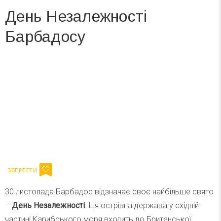
День Незалежності
Барбадосу
Вже 6 років DAY TODAY складає для вас «
Список свят на день
». Підписуйтесь на щоденну розсилку
зручним для вас способом.
Телеграм
Інстаграм
Ваш імейл
Підписатися
Email
30 листопада Барбадос відзначає своє найбільше свято
–
День Незалежності
. Ця острівна держава у східній
частині Карибського моря входить до Британської