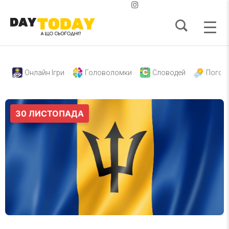
Онлайн Ігри
Головоломки
Словодей
Погод