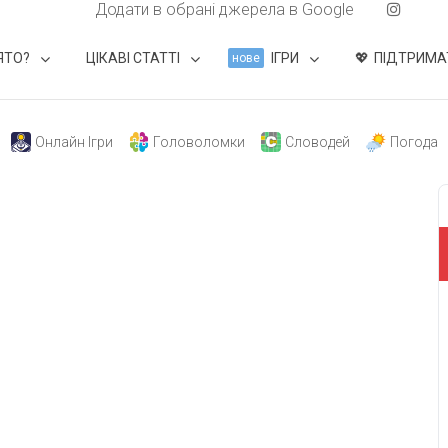
Додати в обрані джерела в Google
ЯТО?
ЦІКАВІ СТАТТІ
ІГРИ
ПІДТРИМА
нове
Онлайн Ігри
Головоломки
Словодей
Погода
свят на день
». Підписуйтесь на щоденну розсилку
Підписатися