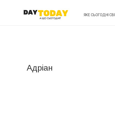
ЯКЕ СЬОГОДНІ СВ
Адріан
Вже 6 років DAY TODAY складає для вас «
Список 
зручним для вас способом.
Телеграм
Інстаграм
Ваш імейл