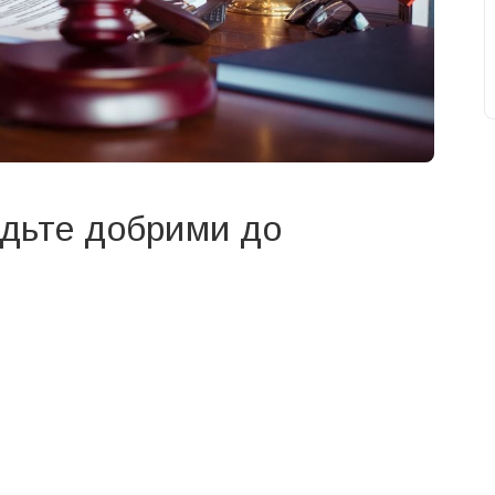
дьте добрими до
свят на день
». Підписуйтесь на щоденну розсилку
Підписатися