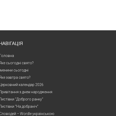
НАВІГАЦІЯ
Головна
Яке сьогодні свято?
Іменини сьогодні
Яке завтра свято?
Церковний календар 2026
Привітання з днем народження
Листівки “Доброго ранку”
Листівки “На добраніч”
Словодей – Wordle українською