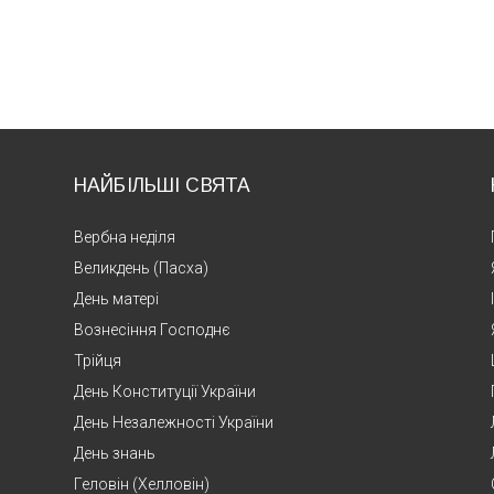
НАЙБІЛЬШІ СВЯТА
Вербна неділя
Великдень (Пасха)
День матері
Вознесіння Господнє
Трійця
День Конституції України
День Незалежності України
День знань
Геловін (Хелловін)