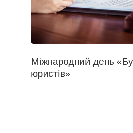
Міжнародний день «Бу
юристів»
Вже 6 років DAY TODAY складає для вас «
Список 
зручним для вас способом.
Телеграм
Інстаграм
Ваш імейл
Email