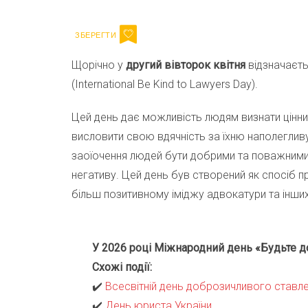
Щорічно у
другий вівторок квітня
відзначаєт
(International Be Kind to Lawyers Day).
Цей день дає можливість людям визнати цінний
висловити свою вдячність за їхню наполегливу
заоїочення людей бути добрими та поважними 
негативу. Цей день був створений як спосіб п
більш позитивному іміджу адвокатури та інших
У 2026 році Міжнародний день «Будьте до
Схожі події:
✔️
Всесвітній день доброзичливого ставле
✔️
День юриста України