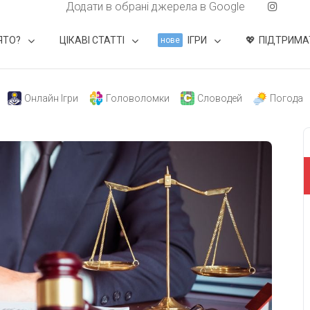
Додати в обрані джерела в Google
ЯТО?
ЦІКАВІ СТАТТІ
ІГРИ
ПІДТРИМА
нове
Онлайн Ігри
Головоломки
Словодей
Погода