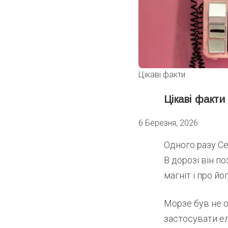
Цікаві факти
Цікаві факти
6 Березня, 2026
Одного разу С
В дорозі він п
магніт і про й
Морзе був не о
застосувати е