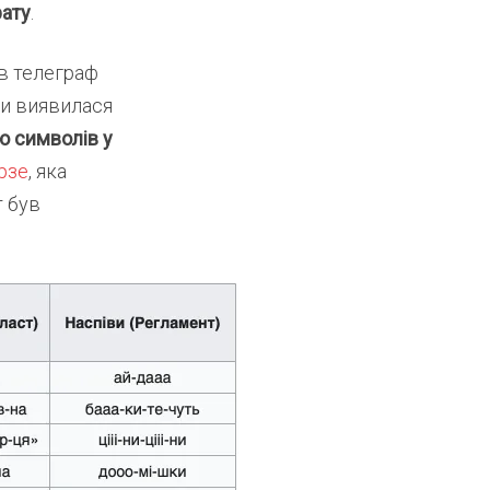
рату
.
ив телеграф
ми виявилася
ю символів у
рзе
, яка
т був