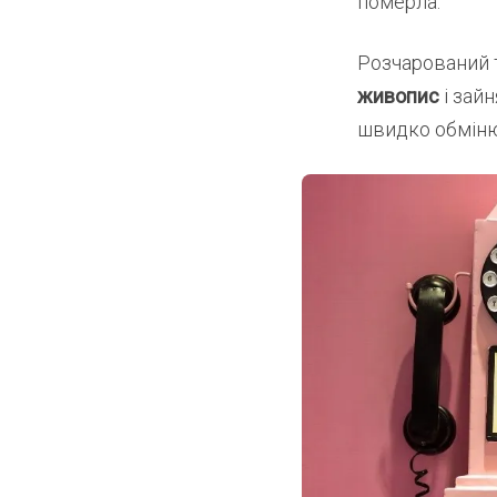
померла.
Розчарований 
живопис
і зай
швидко обміню