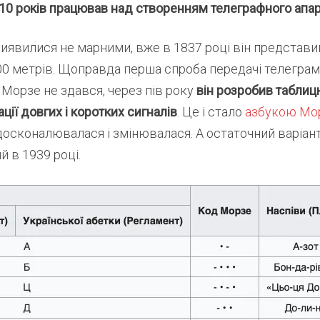
10 років працював над створенням телеграфного апа
иявилися не марними, вже в 1837 році він представ
0 метрів. Щоправда перша спроба передачі телегра
Морзе не здався, через пів року
він розробив таблиц
ції довгих і коротких сигналів
. Це і стало
азбукою Мо
осконалювалася і змінювалася. А остаточний варіан
 в 1939 році.