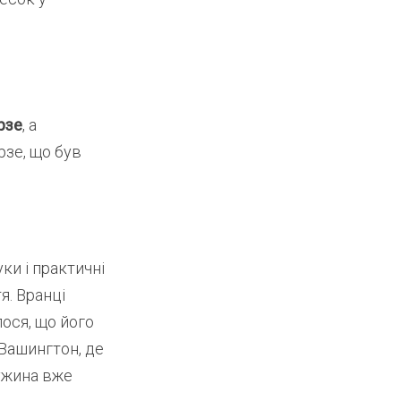
рзе
, а
рзе, що був
ауки і практичні
я. Вранці
ося, що його
Вашингтон, де
ружина вже