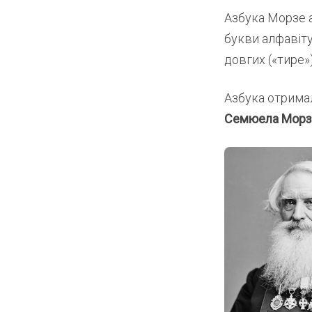
Азбука Морзе а
букви алфавіту
довгих («тире»)
Азбука отримал
Семюела Морз