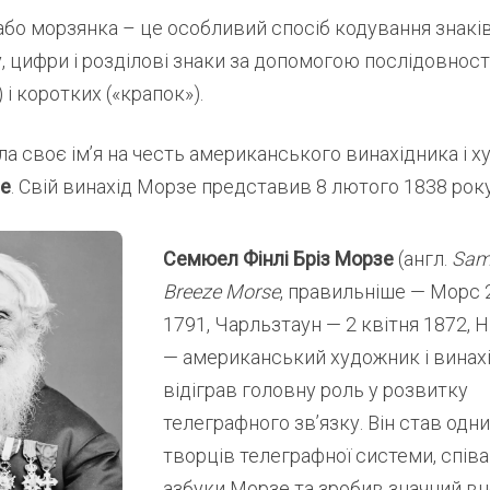
бо морзянка – це особливий спосіб кодування знакі
, цифри і розділові знаки за допомогою послідовності
 і коротких («крапок»).
а своє ім’я на честь американського винахідника і 
е
. Свій винахід Морзе представив 8 лютого 1838 року
Семюел Фінлі Бріз Морзе
(англ.
Samu
Breeze Morse
, правильніше — Морс 
1791, Чарльзтаун — 2 квітня 1872, 
— американський художник і винахі
відіграв головну роль у розвитку
телеграфного зв’язку. Він став одни
творців телеграфної системи, спів
азбуки Морзе та зробив значний вн