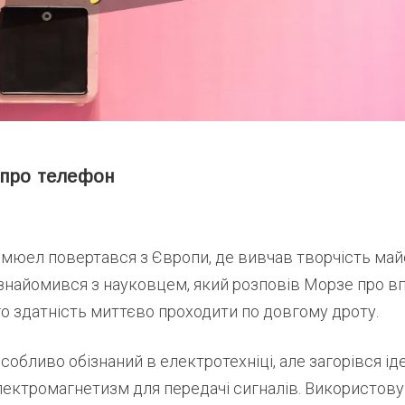
 про телефон
емюел повертався з Європи, де вивчав творчість май
ознайомився з науковцем, який розповів Морзе про в
ого здатність миттєво проходити по довгому дроту.
собливо обізнаний в електротехніці, але загорівся і
лектромагнетизм для передачі сигналів. Використову