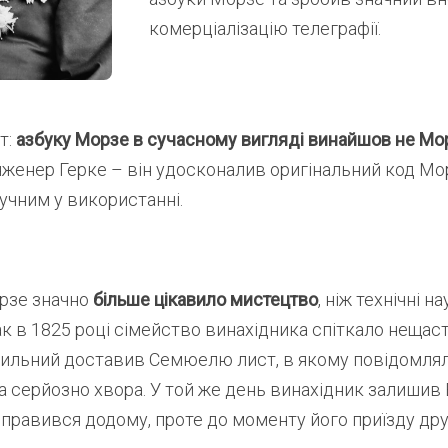
комерціалізацію телеграфії.
т:
азбуку Морзе в сучасному вигляді винайшов не Мо
нженер Герке – він удосконалив оригінальний код Мо
учним у використанні.
рзе значно
більше цікавило мистецтво
, ніж технічні н
к в 1825 році сімейство винахідника спіткало нещаст
сильний доставив Семюелю лист, в якому повідомлял
 серйозно хвора. У той же день винахідник залишив 
дправився додому, проте до моменту його приїзду д