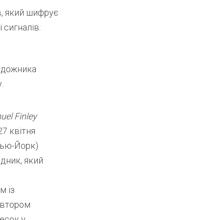
в, який шифрує
 сигналів:
художника
.
el Finley
27 квітня
Нью-Йорк)
дник, який
м із
автором
есок у