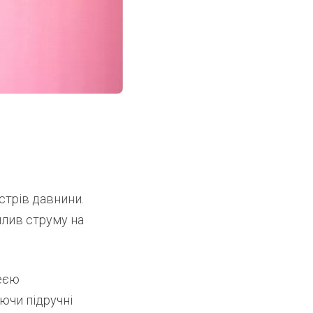
стрів давнини.
плив струму на
деєю
ючи підручні