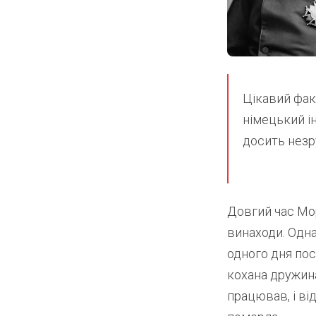
Цікавий фак
німецький і
досить незр
Довгий час Мо
винаходи. Одна
одного дня по
кохана дружина
працював, і ві