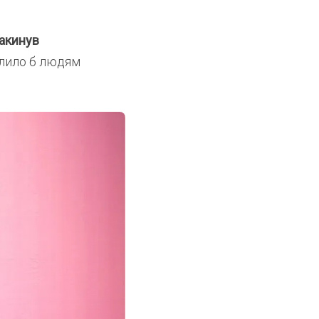
акинув
олило б людям