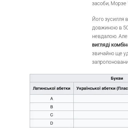
засоби, Морзе
Його зусилля в
довжиною в 50
невдалою. Але 
вигляді комбіна
звичайно ще уд
запропонований