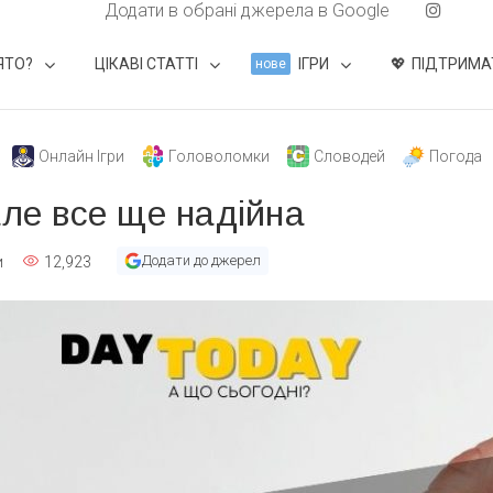
Додати в обрані джерела в Google
ЯТО?
ЦІКАВІ СТАТТІ
ІГРИ
ПІДТРИМА
нове
Онлайн Ігри
Головоломки
Словодей
Погода
але все ще надійна
Додати до джерел
и
12,923