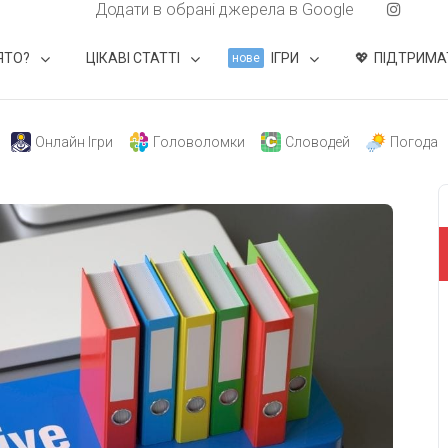
Додати в обрані джерела в Google
ЯТО?
ЦІКАВІ СТАТТІ
ІГРИ
ПІДТРИМА
нове
Онлайн Ігри
Головоломки
Словодей
Погода