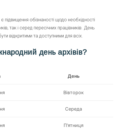
є підвищення обізнаності щодо необхідності
ів, так і серед пересічних працівників. День
ути відкритими та доступними для всіх.
жнародний день архівів?
а
День
ня
Вівторок
ня
Середа
ня
П’ятниця