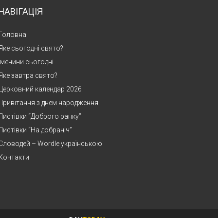
НАВІГАЦІЯ
Головна
Яке сьогодні свято?
Іменини сьогодні
Яке завтра свято?
Церковний календар 2026
Привітання з днем народження
Листівки “Доброго ранку”
Листівки “На добраніч”
Словодей – Wordle українською
Контакти