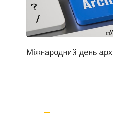
Міжнародний день архі
Вже 6 років DAY TODAY складає для вас «
Список 
зручним для вас способом.
Телеграм
Інстаграм
Ваш імейл
Email