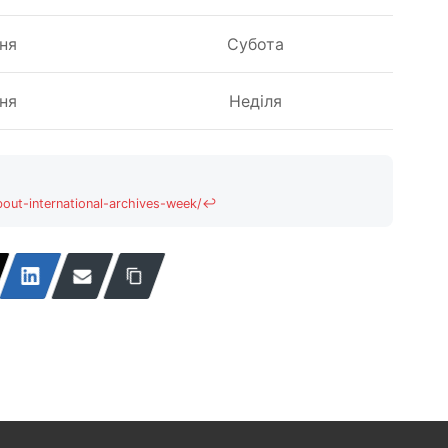
ня
Субота
ня
Неділя
bout-international-archives-week/
↩