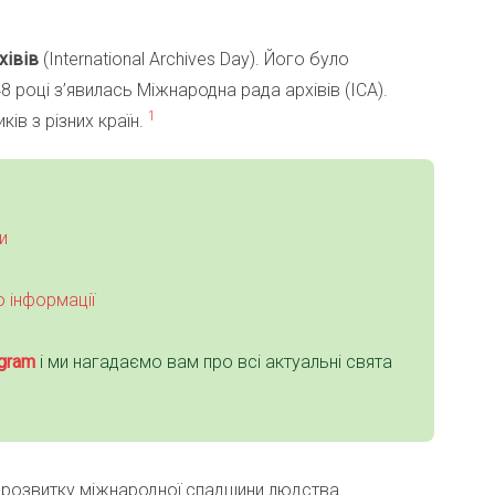
хівів
(International Archives Day). Його було
 році з’явилась Міжнародна рада архівів (ICA).
1
ів з різних країн.
и
 інформації
gra
m
і ми нагадаємо вам про всі актуальні свята
 розвитку міжнародної спадщини людства.