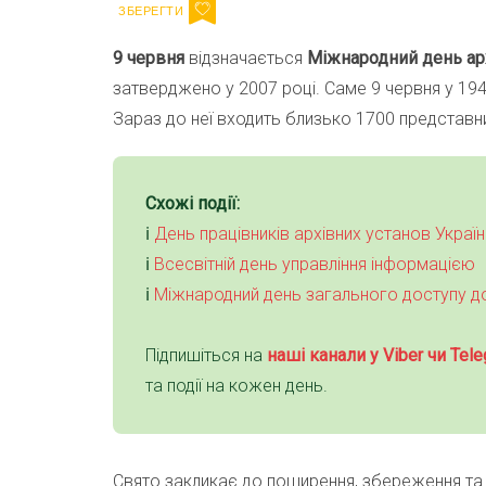
9 червня
відзначається
Міжнародний день ар
затверджено у 2007 році. Саме 9 червня у 1948
Зараз до неї входить близько 1700 представник
Схожі події:
ℹ️
День працівників архівних установ Україн
ℹ️
Всесвітній день управління інформацією
ℹ️
Міжнародний день загального доступу до
Підпишіться на
наші канали у Viber чи Tele
та події на кожен день.
Свято закликає до поширення, збереження та