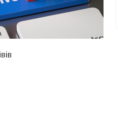
вів
свят на день
». Підписуйтесь на щоденну розсилку
Підписатися