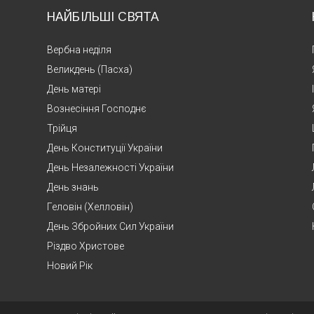
НАЙБІЛЬШІ СВЯТА
Вербна неділя
Великдень (Пасха)
День матері
Вознесіння Господнє
Трійця
День Конституції України
День Незалежності України
День знань
Геловін (Хелловін)
День Збройних Сил України
Різдво Христове
Новий Рік