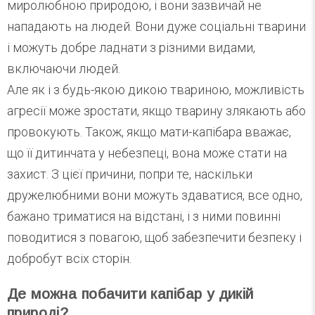
миролюбною природою, і вони зазвичай не
нападають на людей. Вони дуже соціальні тварини
і можуть добре ладнати з різними видами,
включаючи людей.
Але як і з будь-якою дикою твариною, можливість
агресії може зростати, якщо тварину злякають або
провокують. Також, якщо мати-капібара вважає,
що її дитинчата у небезпеці, вона може стати на
захист. З цієї причини, попри те, наскільки
дружелюбними вони можуть здаватися, все одно,
бажано триматися на відстані, і з ними повинні
поводитися з повагою, щоб забезпечити безпеку і
добробут всіх сторін.
Де можна побачити капібар у дикій
природі?