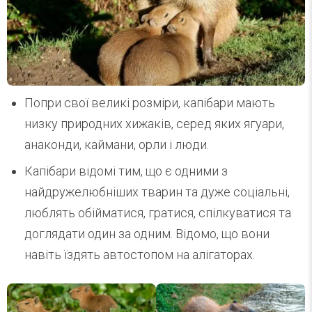
Попри свої великі розміри, капібари мають
низку природних хижаків, серед яких ягуари,
анаконди, каймани, орли і люди.
Капібари відомі тим, що є одними з
найдружелюбніших тварин та дуже соціальні,
люблять обійматися, гратися, спілкуватися та
доглядати один за одним. Відомо, що вони
навіть їздять автостопом на алігаторах.