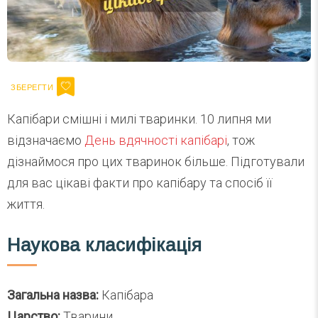
Капібари смішні і милі тваринки. 10 липня ми
відзначаємо
День вдячності капібарі
, тож
дізнаймося про цих тваринок більше. Підготували
для вас цікаві факти про капібару та спосіб її
життя.
Наукова класифікація
Загальна назва:
Капібара
Царство:
Тварини