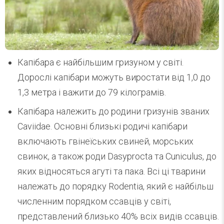
Капібара є найбільшим гризуном у світі.
Дорослі капібари можуть виростати від 1,0 до
1,3 метра і важити до 79 кілограмів.
Капібара належить до родини гризунів званих
Caviidae. Основні близькі родичі капібари
включають гвінеїських свиней, морських
свинок, а також роди Dasyprocta та Cuniculus, до
яких відносяться агуті та пака. Всі ці тварини
належать до порядку Rodentia, який є найбільш
численним порядком ссавців у світі,
представлений близько 40% всіх видів ссавців.