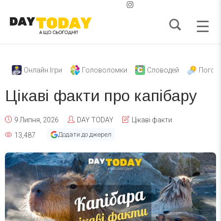
Онлайн Ігри
Головоломки
Словодей
Погод
Цікаві факти про капібару
9 Липня, 2026
DAY TODAY
Цікаві факти
Додати до джерел
13,487