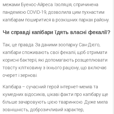
межами Буенос-Айреса. Ізоляція, спричинена
пандемією COVID-19, дозволила цим пухнастим
капібарам поширитися в розкішних парках району.
Чи справді капібари їдять власні фекалії?
Так, це правда. За даними зоопарку Сан-Дієго,
капібари споживають свої фекалії, щоб отримати
корисні бактерії, які допомагають розщеплювати
товсту клітковину з їхнього раціону, що включає
очерет і зернові.
Капібара – сучасний герой інтернет-мемів та
кумедних відосиків, цікаві факти про капібару ще
більше зачаровують цією тваринкою. Дуже мила
зовнішність, доброзичливий характер,