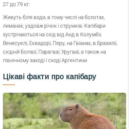
27 до 79 кг.
Живуть біля води, в тому числі на болотах,
лиманах, уздовж річок і струмків. Капібари
зустрічаються на схід від Анд в Колумбії,
Венесуелі, Еквадорі, Перу, на Гвіанах, в Бразилії,
східній Болівії, Парагваї, Уругваї, а також на
північному заході і сході Аргентини.
Цікаві факти про капібару