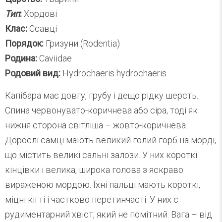
Тип
:
Хордові
Клас:
Ссавці
Порядок:
Гризуни (Rodentia)
Родина:
Caviidae
Родовий вид:
Hydrochaeris hydrochaeris
Капібара має довгу, грубу і дещо рідку шерсть.
Спина червонувато-коричнева або сіра, тоді як
нижня сторона світліша – жовто-коричнева.
Дорослі самці мають великий голий горб на морді,
що містить великі сальні залози. У них короткі
кінцівки і велика, широка голова з яскраво
вираженою мордою. Їхні пальці мають короткі,
міцні кігті і частково перетинчасті. У них є
рудиментарний хвіст, який не помітний. Вага – від