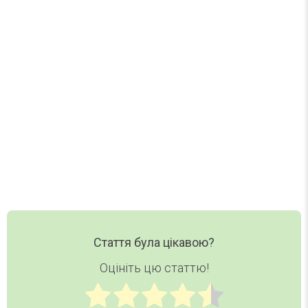
Один лист на тиждень. Без спаму.
Нові статті, добірки та корисні матеріали DAY
TODAY — в одному короткому листі.
Ваш email
Email
Хочу дайджест
Стаття була цікавою?
Оцініть цю статтю!