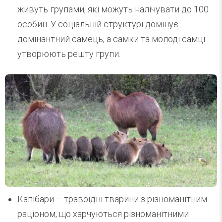
живуть групами, які можуть налічувати до 100
особин. У соціальній структурі домінує
домінантний самець, а самки та молоді самці
утворюють решту групи.
Капібари – травоїдні тварини з різноманітним
раціоном, що харчуються різноманітними