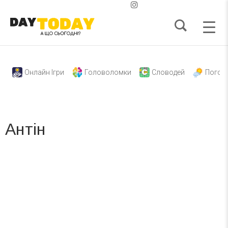
Онлайн Ігри
Головоломки
Словодей
Погод
Антін
Вже 6 років DAY TODAY складає для вас «
Список свят на день
». Підписуйтесь на щоденну розсилку
зручним для вас способом.
Телеграм
Інстаграм