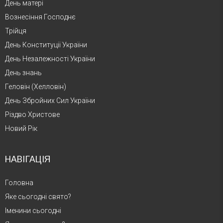
День матері
Вознесіння Господнє
Трійця
День Конституції України
День Незалежності України
День знань
Геловін (Хелловін)
День Збройних Сил України
Різдво Христове
Новий Рік
НАВІГАЦІЯ
Головна
Яке сьогодні свято?
Іменини сьогодні