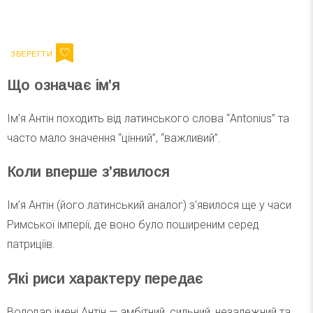
Ваш імейл
Підписатися
Email
Що означає ім’я
Ім’я Антін походить від латинського слова “Antonius” та
часто мало значення “цінний”, “важливий”.
Коли вперше з’явилося
Ім’я Антін (його латинський аналог) з’явилося ще у часи
Римської імперії, де воно було поширеним серед
патриціїв.
Які риси характеру передає
Володар імені Антін — амбітний, сильний, незалежний та