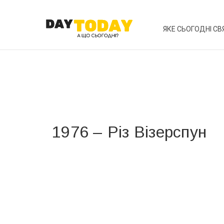
ЯКЕ СЬОГОДНІ СВ
1976 – Різ Візерспун
Вже 6 років DAY TODAY складає для вас «
Список 
зручним для вас способом.
Телеграм
Інстаграм
Ваш імейл