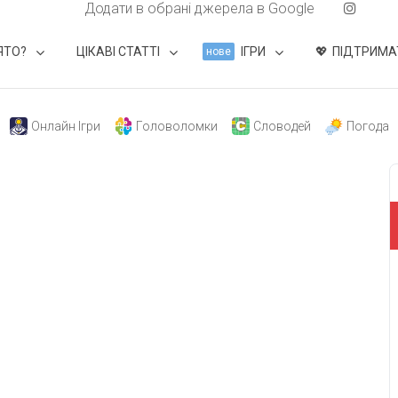
Додати в обрані джерела в Google
ЯТО?
ЦІКАВІ СТАТТІ
ІГРИ
ПІДТРИМА
нове
Онлайн Ігри
Головоломки
Словодей
Погода
свят на день
». Підписуйтесь на щоденну розсилку
Підписатися