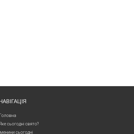
НАВІГАЦІЯ
Головна
Яке сьогодні свято?
Іменини сьогодні