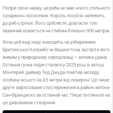
Попри свою назву, ця риба не має нічого спільного
з родиною лососевих. Король лососів належить
до риб-стрічок. Його сріблясте, довгасте тіло
зазвичай ховається на глибині близько 900 метрів.
Хоча цей вид іноді знаходять на узбережжях
Британської Колумбії чи Вашингтона, зустріти його
живим у природному середовищі — велика удача.
Остання гучна подія сталася у 2025 році в затоці
Монтерей: дайвер Тед Джуда помітив молоду
особину всього за 4,5 метри від поверхні. Це лише
друге зафіксоване спостереження в районі затоки
Сан-Франциско за останній час. Лише погляньте на
це дивовижне створіння.