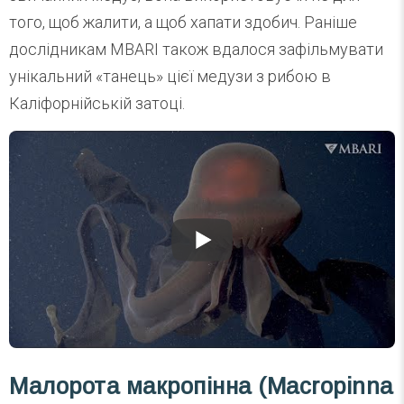
того, щоб жалити, а щоб хапати здобич. Раніше
дослідникам MBARI також вдалося зафільмувати
унікальний «танець» цієї медузи з рибою в
Каліфорнійській затоці.
Малорота макропінна (Macropinna