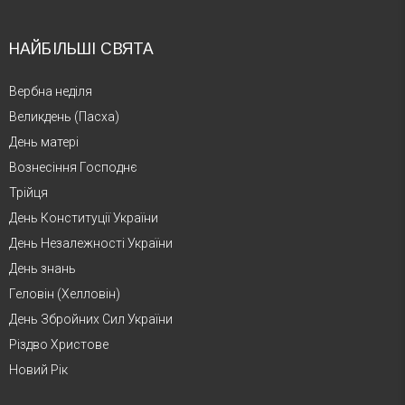
НАЙБІЛЬШІ СВЯТА
Вербна неділя
Великдень (Пасха)
День матері
Вознесіння Господнє
Трійця
День Конституції України
День Незалежності України
День знань
Геловін (Хелловін)
День Збройних Сил України
Різдво Христове
Новий Рік