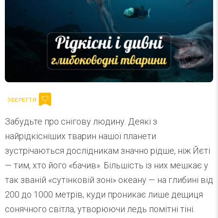
Забудьте про снігову людину. Деякі з
найрідкісніших тварин нашої планети
зустрічаються дослідникам значно рідше, ніж Йєті
— тим, хто його «бачив». Більшість із них мешкає у
так званій «сутінковій зоні» океану — на глибині від
200 до 1000 метрів, куди проникає лише дещиця
сонячного світла, утворюючи ледь помітні тіні.