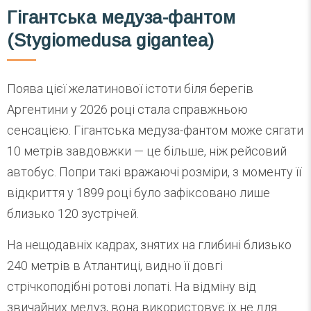
Гігантська медуза-фантом
(Stygiomedusa gigantea)
Поява цієї желатинової істоти біля берегів
Аргентини у 2026 році стала справжньою
сенсацією. Гігантська медуза-фантом може сягати
10 метрів завдовжки — це більше, ніж рейсовий
автобус. Попри такі вражаючі розміри, з моменту її
відкриття у 1899 році було зафіксовано лише
близько 120 зустрічей.
На нещодавніх кадрах, знятих на глибині близько
240 метрів в Атлантиці, видно її довгі
стрічкоподібні ротові лопаті. На відміну від
звичайних медуз, вона використовує їх не для