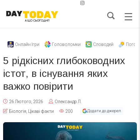
Онлайн Ігри
Головоломки
Словодей
Погод
5 рідкісних глибоководних
істот, в існування яких
важко повірити
26 Лютого, 2026
Олександр Л.
Додати до джерел
Біологія
,
Цікаві факти
200