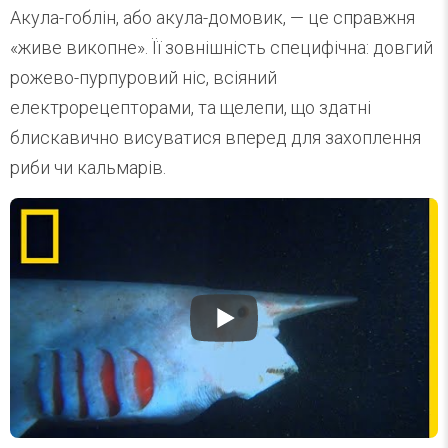
Акула-гоблін, або акула-домовик, — це справжня
«живе викопне». Її зовнішність специфічна: довгий
рожево-пурпуровий ніс, всіяний
електрорецепторами, та щелепи, що здатні
блискавично висуватися вперед для захоплення
риби чи кальмарів.