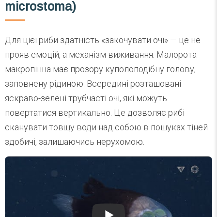
microstoma)
Для цієї риби здатність «закочувати очі» — це не
прояв емоцій, а механізм виживання. Малорота
макропінна має прозору куполоподібну голову,
заповнену рідиною. Всередині розташовані
яскраво-зелені трубчасті очі, які можуть
повертатися вертикально. Це дозволяє рибі
сканувати товщу води над собою в пошуках тіней
здобичі, залишаючись нерухомою.