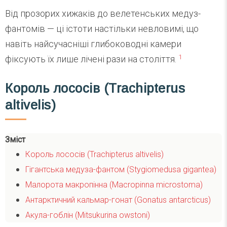
Від прозорих хижаків до велетенських медуз-
фантомів — ці істоти настільки невловимі, що
навіть найсучасніші глибоководні камери
1
фіксують їх лише лічені рази на століття.
Король лососів (Trachipterus
altivelis)
Зміст
Король лососів (Trachipterus altivelis)
Гігантська медуза-фантом (Stygiomedusa gigantea)
Малорота макропінна (Macropinna microstoma)
Антарктичний кальмар-гонат (Gonatus antarcticus)
Акула-гоблін (Mitsukurina owstoni)