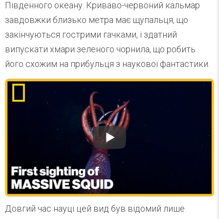
Південного океану. Криваво-червоний кальмар
завдовжки близько метра має щупальця, що
закінчуються гострими гачками, і здатний
випускати хмари зеленого чорнила, що робить
його схожим на прибульця з наукової фантастики.
Довгий час науці цей вид був відомий лише