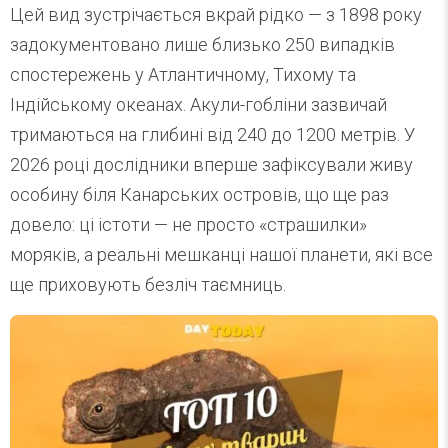
Цей вид зустрічається вкрай рідко — з 1898 року
задокументовано лише близько 250 випадків
спостережень у Атлантичному, Тихому та
Індійському океанах. Акули-гобліни зазвичай
тримаються на глибині від 240 до 1200 метрів. У
2026 році дослідники вперше зафіксували живу
особину біля Канарських островів, що ще раз
довело: ці істоти — не просто «страшилки»
моряків, а реальні мешканці нашої планети, які все
ще приховують безліч таємниць.