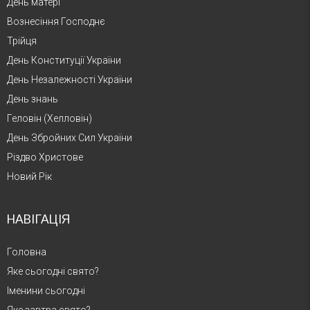
День матері
Вознесіння Господнє
Трійця
День Конституції України
День Незалежності України
День знань
Геловін (Хелловін)
День Збройних Сил України
Різдво Христове
Новий Рік
НАВІГАЦІЯ
Головна
Яке сьогодні свято?
Іменини сьогодні