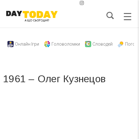
Онлайн Ігри
Головоломки
Словодей
Погод
1961 – Олег Кузнецов
Вже 6 років DAY TODAY складає для вас «
Список свят на день
». Підписуйтесь на щоденну розсилку
зручним для вас способом.
Телеграм
Інстаграм