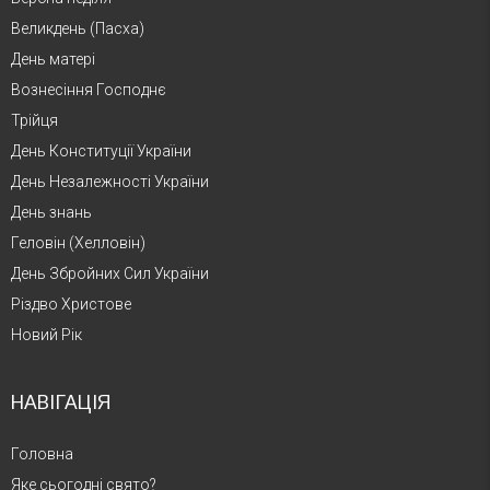
Великдень (Пасха)
День матері
Вознесіння Господнє
Трійця
День Конституції України
День Незалежності України
День знань
Геловін (Хелловін)
День Збройних Сил України
Різдво Христове
Новий Рік
НАВІГАЦІЯ
Головна
Яке сьогодні свято?