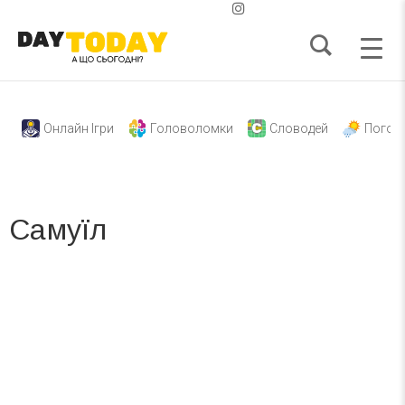
Онлайн Ігри
Головоломки
Словодей
Погод
Самуїл
Вже 6 років DAY TODAY складає для вас «
Список свят на день
». Підписуйтесь на щоденну розсилку
зручним для вас способом.
Телеграм
Інстаграм