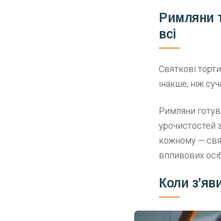
Римляни т
всі
Святкові торти
інакше, ніж суч
Римляни готува
урочистостей з
кожному — свя
впливових осіб
Коли з’яв