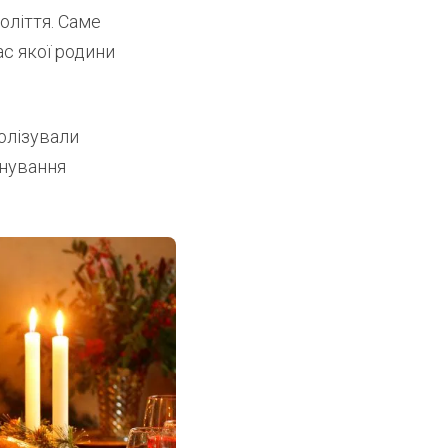
оліття. Саме
ас якої родини
олізували
анування