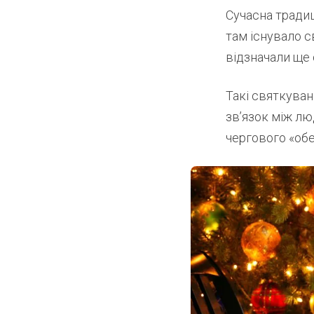
Сучасна традиц
там існувало с
відзначали ще 
Такі святкува
зв’язок між л
чергового «обе