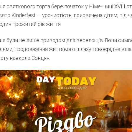
ія святкового торта бере початок у Німеччині XVIII ст
вято Kinderfest — урочистість, присвячена дітям, під ч
один прожитий рік життя.
ння були не лише приводом для веселощів. Вони симв
юдьми, продовження життєвого шляху і своєрідне вш
рту навколо Сонця».