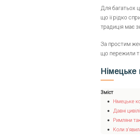
Для багатьох ц
що її рідко сп
традиція має з
За простим жес
що пережили т
Німецьке 
Зміст
Німецьке к
Давні цивіл
Римляни та
Коли з’яви