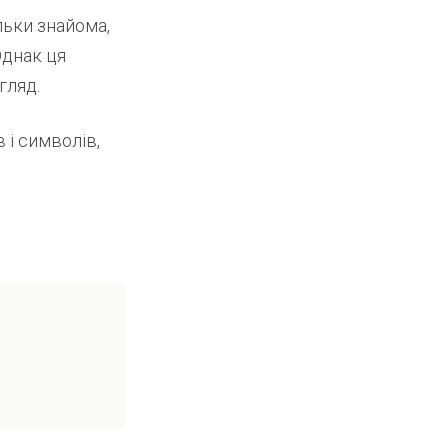
льки знайома,
Однак ця
гляд.
 і символів,