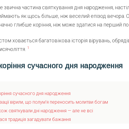
е звична частина святкування дня народження, насті
риймають як щось більше, ніж веселий епізод вечора. 
начно глибше коріння, ніж може здатися на перший по
том ховається багатовікова історія вірувань, обрядів
1
исячоліття.
коріння сучасного дня народження
оріння сучасного дня народження
ізації вірили, що полум’я переносить молитви богам
кож святкували дні народження — але не всі
лася традиція загадувати бажання