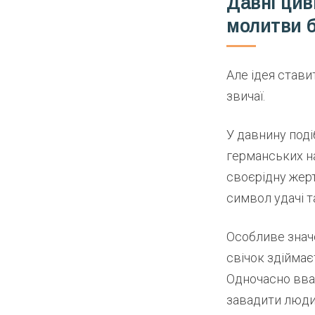
Давні цив
молитви 
Але ідея стави
звичаї.
У давнину поді
германських на
своєрідну жерт
символ удачі т
Особливе значе
свічок здіймає
Одночасно вваж
завадити люди