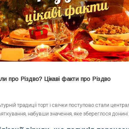
ли про Різдво? Цікаві факти про Різдво
ьтурній традиції торт і свічки поступово стали центр
ткування, набувши значення, яке збереглося донині.