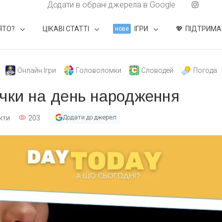
Додати в обрані джерела в Google
ЯТО?
ЦІКАВІ СТАТТІ
ІГРИ
ПІДТРИМА
нове
Онлайн Ігри
Головоломки
Словодей
Погода
чки на день народження
Додати до джерел
кти
203