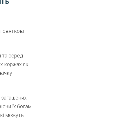
ить
і святкові
ї та серед
их коржах як
вічку —
д загашених
ючи їх богам.
які можуть