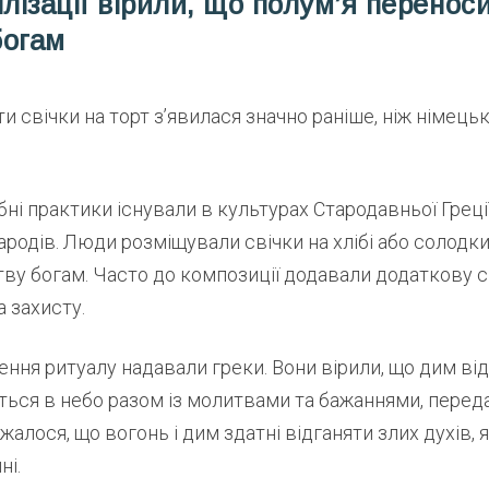
ілізації вірили, що полум’я перенос
богам
ти свічки на торт з’явилася значно раніше, ніж німецьк
бні практики існували в культурах Стародавньої Греці
родів. Люди розміщували свічки на хлібі або солодк
ву богам. Часто до композиції додавали додаткову с
а захисту.
ння ритуалу надавали греки. Вони вірили, що дим ві
ться в небо разом із молитвами та бажаннями, переда
алося, що вогонь і дим здатні відганяти злих духів, 
ні.