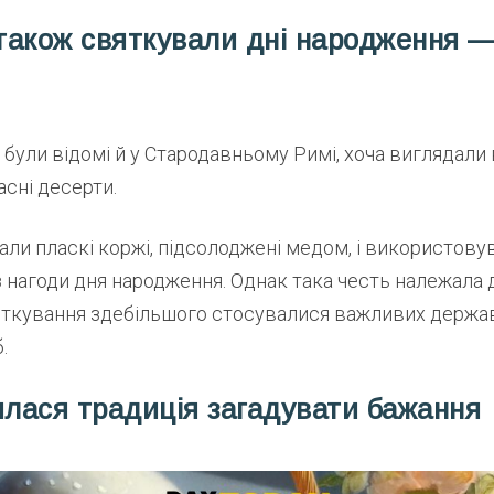
акож святкували дні народження —
 були відомі й у Стародавньому Римі, хоча виглядали
асні десерти.
ли пласкі коржі, підсолоджені медом, і використовува
 нагоди дня народження. Однак така честь належала 
ткування здебільшого стосувалися важливих державн
.
илася традиція загадувати бажання