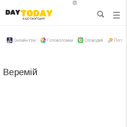
Онлайн Ігри
Головоломки
Словодей
Погод
Веремій
Вже 6 років DAY TODAY складає для вас «
Список свят на день
». Підписуйтесь на щоденну розсилку
зручним для вас способом.
Телеграм
Інстаграм