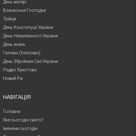
День матері
Вознесіння Господнє
Трійця
День Конституції України
День Незалежності України
День знань
Геловін (Хелловін)
День Збройних Сил України
Різдво Христове
Новий Рік
НАВІГАЦІЯ
Головна
Яке сьогодні свято?
Іменини сьогодні