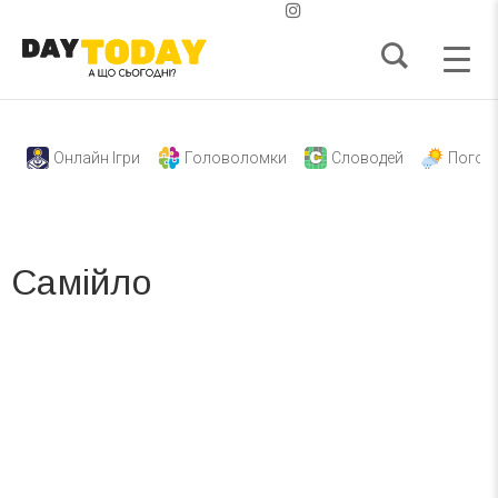
Онлайн Ігри
Головоломки
Словодей
Погод
Самійло
Вже 6 років DAY TODAY складає для вас «
Список свят на день
». Підписуйтесь на щоденну розсилку
зручним для вас способом.
Телеграм
Інстаграм