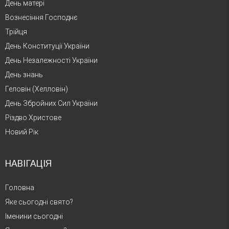
День матері
Вознесіння Господнє
Трійця
День Конституції України
День Незалежності України
День знань
Геловін (Хелловін)
День Збройних Сил України
Різдво Христове
Новий Рік
НАВІГАЦІЯ
Головна
Яке сьогодні свято?
Іменини сьогодні