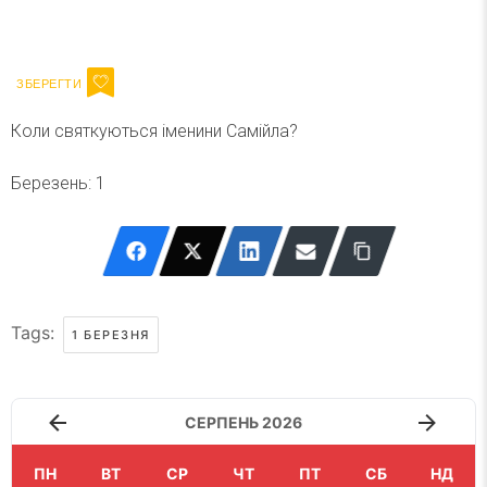
Ваш імейл
Підписатися
Email
Коли святкуються іменини Самійла?
Березень: 1
Tags:
1 БЕРЕЗНЯ
СЕРПЕНЬ 2026
ПН
ВТ
СР
ЧТ
ПТ
СБ
НД