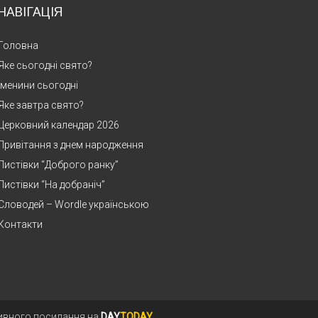
НАВІГАЦІЯ
Головна
Яке сьогодні свято?
Іменини сьогодні
Яке завтра свято?
Церковний календар 2026
Привітання з днем народження
Листівки “Доброго ранку”
Листівки “На добраніч”
Словодей – Wordle українською
Контакти
тивного посилання на
DAY
TODAY
.