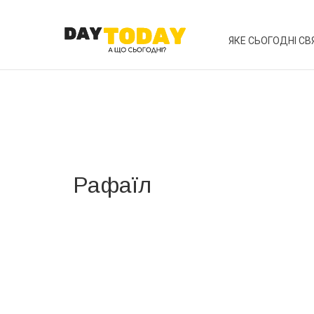
ЯКЕ СЬОГОДНІ СВ
Рафаїл
Вже 6 років DAY TODAY складає для вас «
Список 
зручним для вас способом.
Телеграм
Інстаграм
Ваш імейл