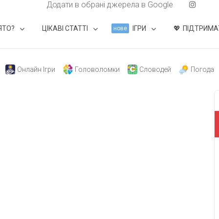
Додати в обрані джерела в Google
ЯТО?
ЦІКАВІ СТАТТІ
ІГРИ
ПІДТРИМА
нове
Онлайн Ігри
Головоломки
Словодей
Погода
свят на день
». Підписуйтесь на щоденну розсилку
Підписатися