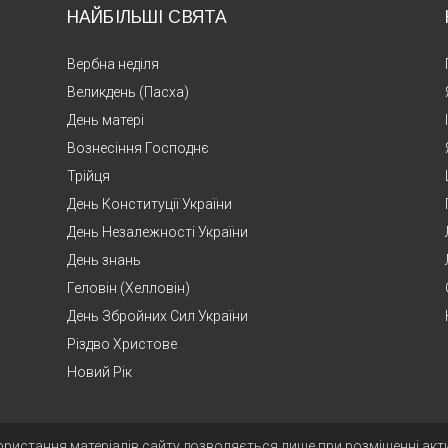
НАЙБІЛЬШІ СВЯТА
Вербна неділя
Великдень (Пасха)
День матері
Вознесіння Господнє
Трійця
День Конституції України
День Незалежності України
День знань
Геловін (Хелловін)
День Збройних Сил України
Різдво Христове
Новий Рік
ористання матеріалів сайту дозволяється лише при розміщенні ак