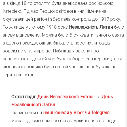
а з кінця 18-го століття була анексована російською
імперією. Під час Першої світової війни Німеччина
окупували цей регіон і зберігала контроль до 1917 року.
То ж лише у лютому 1918 року
Незалежність Литви
було
знову відновлено. Можна було б очікувати гучного свята
з цього приводу, однак, більшість простих литовців
зовсім не знали про це. Публікація закону про
незалежність довгий час була заборонена керівництвом
німецької армії, яка була на той час іще перебувала на
території Литві.
Схожі події:
День Незалежності Естонії
та
День
Незалежності Латвії
Підпишіться на
наші канали у Viber чи Telegra
m
і
ми нагадаємо вам про всі актуальні свята та події