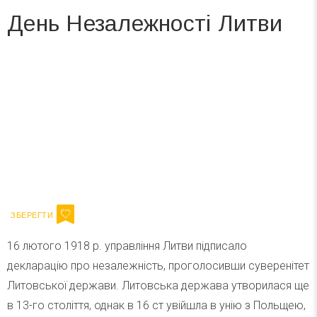
День Незалежності Литви
Вже 6 років DAY TODAY складає для вас «
Список свят на день
». Підписуйтесь на щоденну розсилку
зручним для вас способом.
Телеграм
Інстаграм
Ваш імейл
Підписатися
Email
16 лютого 1918 р. управління Литви підписало
декларацію про незалежність, проголосивши суверенітет
Литовської держави. Литовська держава утворилася ще
в 13-го століття, однак в 16 ст увійшла в унію з Польщею,