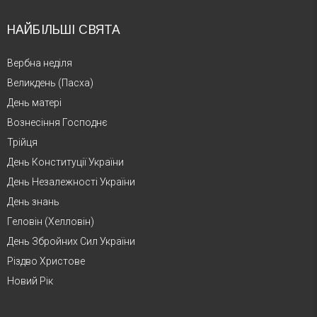
НАЙБІЛЬШІ СВЯТА
Вербна неділя
Великдень (Пасха)
День матері
Вознесіння Господнє
Трійця
День Конституції України
День Незалежності України
День знань
Геловін (Хелловін)
День Збройних Сил України
Різдво Христове
Новий Рік