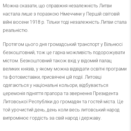
Можна сказати, що справжня незалежність Литви
настала лише з поразкою Німеччини у Першій світовій
війні восени 1918 р. Тільки тоді незалежність Литви стала
реальністю.
Протягом цього дня громадський транспорт у Вільнюсі
безкоштовний, тож це гарна можливість подорожувати
містом. Безкоштовний також вхід у відомий палац
великих князів, у якому можна відвідати освітні програми
та фотовиставки, присвячені цій події. Литовці
одягаються у національні кольори, відбувається
церемонія підняття прапора та звернення Президента
Литовської Республіки до громадян та гостей міста. Це
той урочистий день, день коли весь литовський народ
випромінює гордість за свій народ і державу.