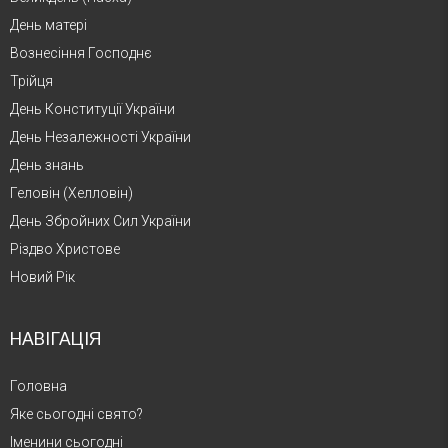
День матері
Вознесіння Господнє
Трійця
День Конституції України
День Незалежності України
День знань
Геловін (Хелловін)
День Збройних Сил України
Різдво Христове
Новий Рік
НАВІГАЦІЯ
Головна
Яке сьогодні свято?
Іменини сьогодні