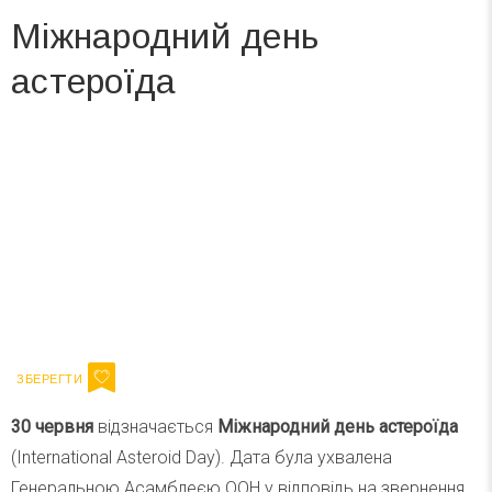
Міжнародний день
астероїда
Вже 6 років DAY TODAY складає для вас «
Список свят на день
». Підписуйтесь на щоденну розсилку
зручним для вас способом.
Телеграм
Інстаграм
Ваш імейл
Підписатися
Email
30 червня
відзначається
Міжнародний день астероїда
(International Asteroid Day). Дата була ухвалена
Генеральною Асамблеєю ООН у відповідь на звернення