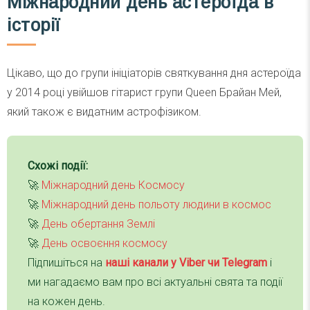
Міжнародний день астероїда в
історії
Цікаво, що до групи ініціаторів святкування дня астероїда
у 2014 році увійшов гітарист групи Queen Брайан Мей,
який також є видатним астрофізиком.
Схожі події:
🚀
Міжнародний день Космосу
🚀
Міжнародний день польоту людини в космос
🚀
День обертання Землі
🚀
День освоєння космосу
Підпишіться на
наші канали у Viber чи Telegra
m
і
ми нагадаємо вам про всі актуальні свята та події
на кожен день.