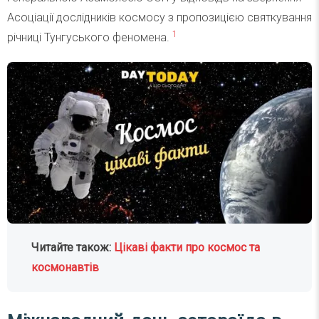
Асоціації дослідників космосу з пропозицією святкування
1
річниці Тунгуського феномена.
Читайте також:
Цікаві факти про космос та
космонавтів