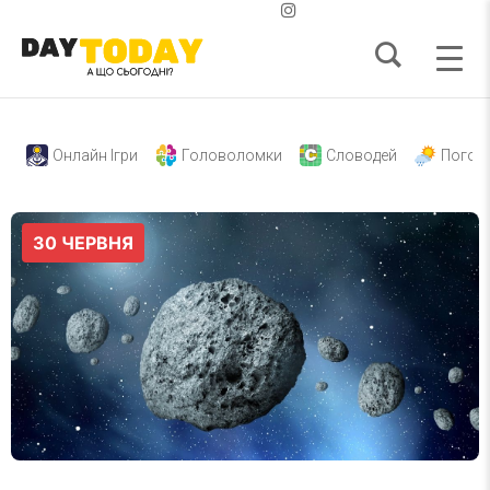
Онлайн Ігри
Головоломки
Словодей
Погод