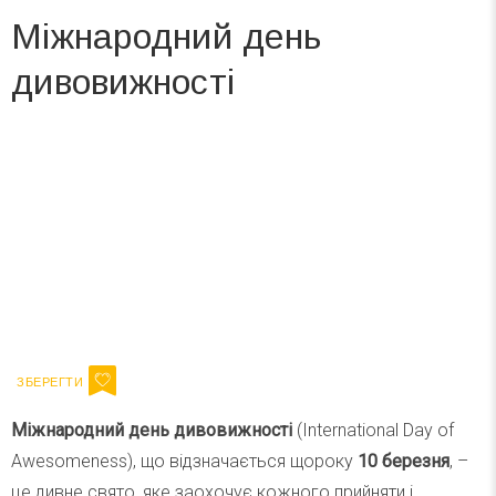
Міжнародний день
дивовижності
Вже 6 років DAY TODAY складає для вас «
Список свят на день
». Підписуйтесь на щоденну розсилку
зручним для вас способом.
Телеграм
Інстаграм
Ваш імейл
Підписатися
Email
Міжнародний день дивовижності
(International Day of
Awesomeness), що відзначається щороку
10 березня
, –
це дивне свято, яке заохочує кожного прийняти і