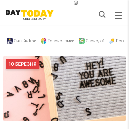
Онлайн Ігри
Головоломки
Словодей
Погод