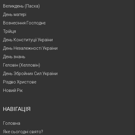
Великдень (Пасха)
День матері
Вознесіння Господнє
Трійця
День Конституції України
День Незалежності України
День знань
Геловін (Хелловін)
День Збройних Сил України
Різдво Христове
Новий Рік
НАВІГАЦІЯ
Головна
Яке сьогодні свято?