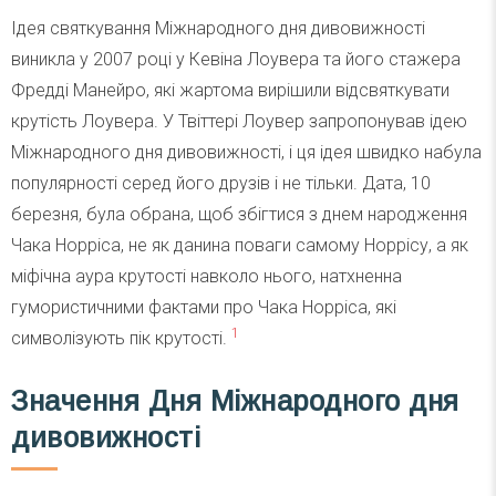
Ідея святкування Міжнародного дня дивовижності
виникла у 2007 році у Кевіна Лоувера та його стажера
Фредді Манейро, які жартома вирішили відсвяткувати
крутість Лоувера. У Твіттері Лоувер запропонував ідею
Міжнародного дня дивовижності, і ця ідея швидко набула
популярності серед його друзів і не тільки. Дата, 10
березня, була обрана, щоб збігтися з днем народження
Чака Норріса, не як данина поваги самому Норрісу, а як
міфічна аура крутості навколо нього, натхненна
гумористичними фактами про Чака Норріса, які
1
символізують пік крутості.
Значення Дня Міжнародного дня
дивовижності