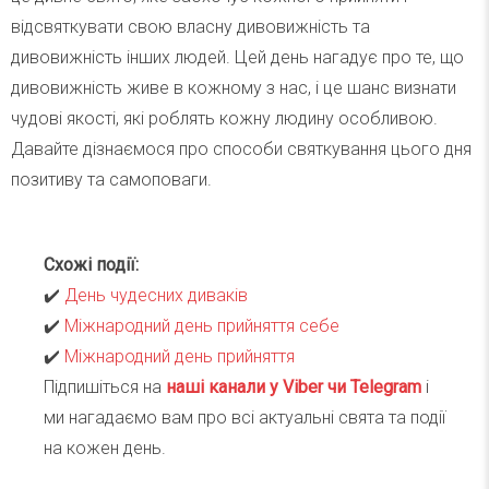
відсвяткувати свою власну дивовижність та
дивовижність інших людей. Цей день нагадує про те, що
дивовижність живе в кожному з нас, і це шанс визнати
чудові якості, які роблять кожну людину особливою.
Давайте дізнаємося про способи святкування цього дня
позитиву та самоповаги.
Схожі події:
✔️
День чудесних диваків
✔️
Міжнародний день прийняття себе
✔️
Міжнародний день прийняття
Підпишіться на
наші канали у Viber чи Telegra
m
і
ми нагадаємо вам про всі актуальні свята та події
на кожен день.