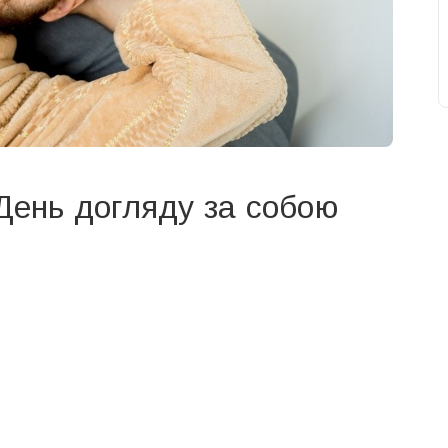
(День догляду за собою
свят на день
». Підписуйтесь на щоденну розсилку
Підписатися