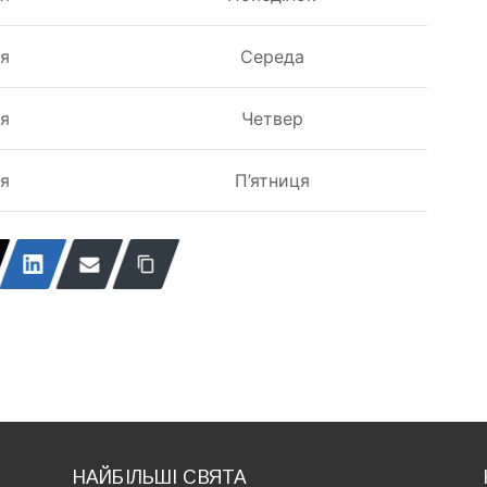
ня
Середа
ня
Четвер
ня
П’ятниця
НАЙБІЛЬШІ СВЯТА