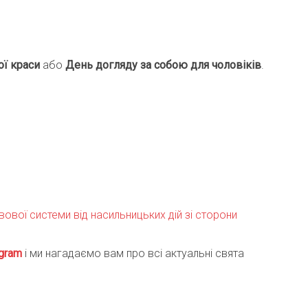
ої краси
або
День догляду за собою для чоловіків
.
ової системи від насильницьких дій зі сторони
gra
m
і ми нагадаємо вам про всі актуальні свята