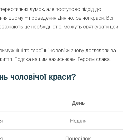
стереотипних думок, але поступово підхід до
ення цьому – проведення Дня чоловічої краси. Всі
 вважають це необхідністю, можуть святкувати цей
наймужніші та героїчні чоловіки знову доглядали за
иття. Подяка нашим захисникам! Героям слава!
нь чоловічої краси?
День
ня
Неділя
ня
Понеділок