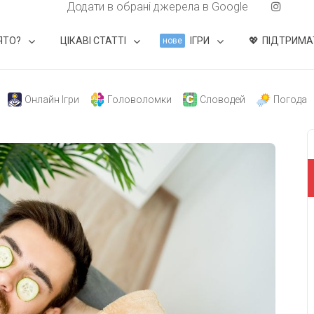
Додати в обрані джерела в Google
ЯТО?
ЦІКАВІ СТАТТІ
ІГРИ
ПІДТРИМА
нове
Онлайн Ігри
Головоломки
Словодей
Погода