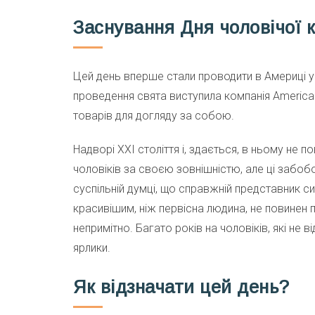
Заснування Дня чоловічої 
Цей день вперше стали проводити в Америці у
проведення свята виступила компанія American
товарів для догляду за собою.
Надворі XXI століття і, здається, в ньому не п
чоловіків за своєю зовнішністю, але ці забобо
суспільній думці, що справжній представник с
красивішим, ніж первісна людина, не повинен п
непримітно. Багато років на чоловіків, які не 
ярлики.
Як відзначати цей день?