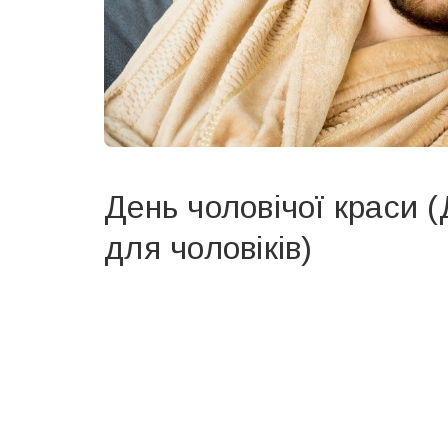
День чоловічої краси 
для чоловіків)
Вже 6 років DAY TODAY складає для вас «
Список 
зручним для вас способом.
Телеграм
Інстаграм
Ваш імейл
Email