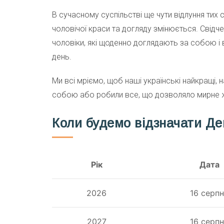
В сучасному суспільстві ще чути відлуння тих 
чоловічої краси та догляду змінюється. Свідч
чоловіки, які щоденно доглядають за собою і
день.
Ми всі мріємо, щоб наші українські найкращі, 
собою або робили все, що дозволяло мирне ж
Коли будемо відзначати Де
Рік
Дата
2026
16 серп
2027
16 серп