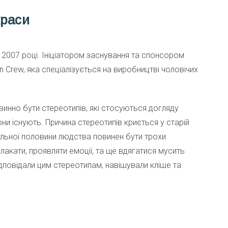
краси
 2007 році. Ініціатором заснування та спонсором
 Crew, яка спеціалізується на виробництві чоловічих
овинно бути стереотипів, які стосуються догляду
ни існують. Причина стереотипів криється у старій
ильної половини людства повинен бути трохи
лакати, проявляти емоції, та ще вдягатися мусить
відповідали цим стереотипам, навішували кліше та