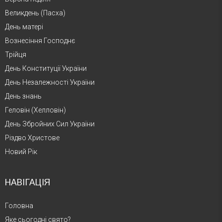
Великдень (Пасха)
День матері
Вознесіння Господнє
Трійця
День Конституції України
День Незалежності України
День знань
Геловін (Хелловін)
День Збройних Сил України
Різдво Христове
Новий Рік
НАВІГАЦІЯ
Головна
Яке сьогодні свято?