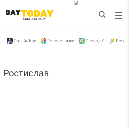
Онлайн Ігри
Головоломки
Словодей
Погод
Ростислав
Вже 6 років DAY TODAY складає для вас «
Список свят на день
». Підписуйтесь на щоденну розсилку
зручним для вас способом.
Телеграм
Інстаграм