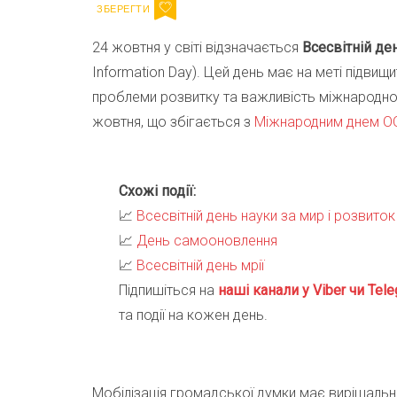
24 жовтня у світі відзначається
Всесвітній де
Information Day). Цей день має на меті підвищ
проблеми розвитку та важливість міжнародно
жовтня, що збігається з
Міжнародним днем О
Схожі події:
📈
Всесвітній день науки за мир і розвиток
📈
День самооновлення
📈
Всесвітній день мрії
Підпишіться на
наші канали у Viber чи Tele
та події на кожен день.
Мобілізація громадської думки має вирішальне