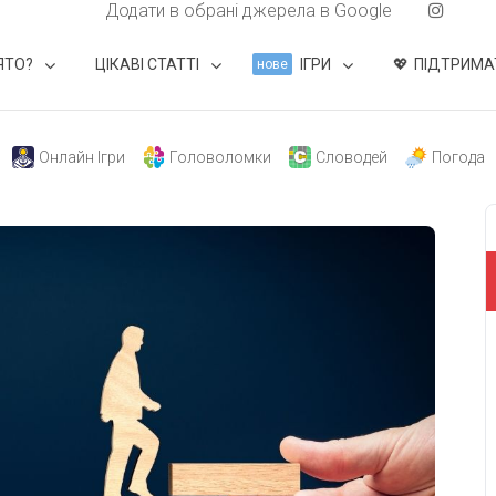
Додати в обрані джерела в Google
ЯТО?
ЦІКАВІ СТАТТІ
ІГРИ
ПІДТРИМА
нове
Онлайн Ігри
Головоломки
Словодей
Погода