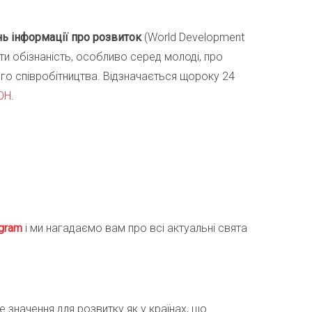
нь інформації про розвиток
(World Development
ити обізнаність, особливо серед молоді, про
го співробітництва. Відзначається щороку 24
ОН
.
gra
m
і ми нагадаємо вам про всі актуальні свята
 значення для розвитку як у країнах, що