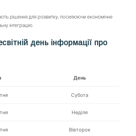
нують рішення для розвитку, посилюючи економічне
ьну інтеграцію.
світній день інформації про
а
День
тня
Субота
тня
Неділя
тня
Вівторок