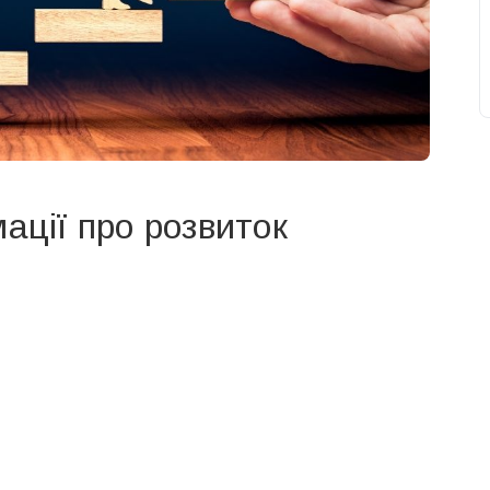
ації про розвиток
свят на день
». Підписуйтесь на щоденну розсилку
Підписатися