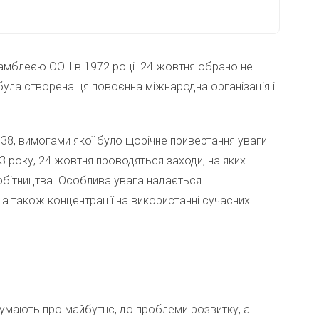
амблеєю ООН в 1972 році. 24 жовтня обрано не
була створена ця повоєнна міжнародна організація і
38, вимогами якої було щорічне привертання уваги
 року, 24 жовтня проводяться заходи, на яких
бітництва. Особлива увага надається
а також концентрації на використанні сучасних
думають про майбутнє, до проблеми розвитку, а