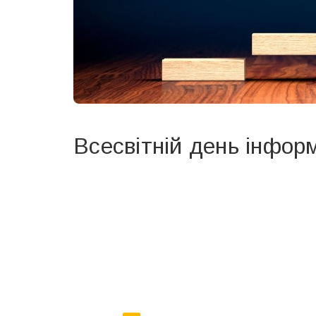
Всесвітній день інформ
Вже 6 років DAY TODAY складає для вас «
Список 
зручним для вас способом.
Телеграм
Інстаграм
Ваш імейл
Email