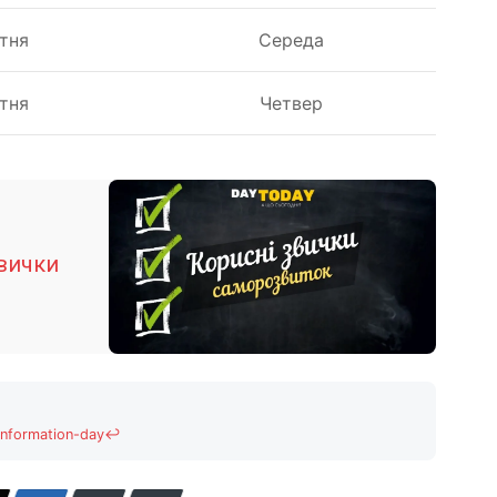
тня
Середа
тня
Четвер
звички
information-day
↩