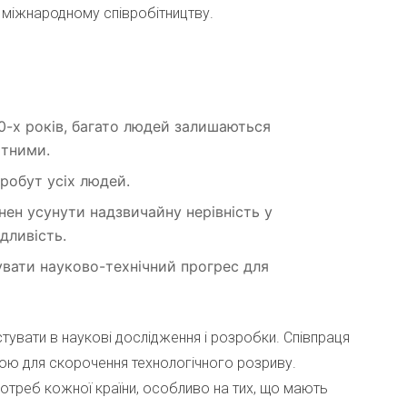
и міжнародному співробітництву.
0-х років, багато людей залишаються
ітними.
робут усіх людей.
нен усунути надзвичайну нерівність у
дливість.
увати науково-технічний прогрес для
стувати в наукові дослідження і розробки. Співпраця
ю для скорочення технологічного розриву.
потреб кожної країни, особливо на тих, що мають