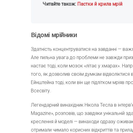
Читайте також:
Пастки й крила мрій
Відомі мрійники
Здатність концентруватися на завданні — важли
Але пильна увага до проблеми не завжди приз
настає тоді, коли мозок «літає у хмарах». Нап
того, як дозволив своїм думкам відволіктися від
Ейнштейна тоді, коли він ще підлітком мріяв п
Всесвіту.
Легендарний винахідник Нікола Тесла в інтерв
Magazine», розповів, що завдяки унікальній зда
креслення й моделі — винаходи одразу оживают
отримали чимало корисних відкриттів та прила