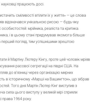
і науковці працюють досі.
истачить сміливості втілити їх у життя» — це слова
ів відзначався унікальною рисою — будь-яку
 особистостей: мрійника, реаліста та критика.
ника, і в цьому стані придумував якомога більше
а перший погляд, тим успішнішими зрештою
тати й Мартіну Лютеру Кінгу, проте цей чоловік мріяв
касування расової сегрегації на півдні США. На
пляв до в’язниці через організацію мирних
сть в історичному «Марші на Вашингтон», що зібрав
остей. Того дня Мартін Лютер Кінг виступив з
а сила цього виступу у великій мірі сприяли
і права 1964 року.