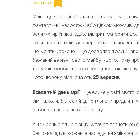
Мрії — це яскраві образи в нашому внутрішньо
фантастичні, недосяжні або цілком можливі дл
великих мрійників, адже відкриті материки, до
починалося з мрій, які спершу здавалися дивн
що мріяти корисно — це дозволяє людині нап
бажаний варіант свого майбутнього, тому про
та курсів особистісного розвитку. Також існ
його щороку відзначають
25 вересня.
Всесвітній день мрії
– це єдине у світі свято,
сім’ї, школи, бізнеси й цілі спільноти приділити
їхнього втілення на благо світу.
У цей день люди з різних куточків планети об’
Свято нагадує: кожен із нас здатен змінювати 