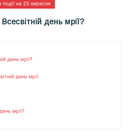
а події на 25 вересня
 Всесвітній день мрії?
ій день мрії?
вітній день мрії
день мрії?