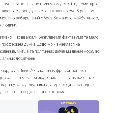
й почалися вони лише в минулому столітті, тому про
 власного досвіду — кожна людина хоча б раз про
 емоційно забарвлений образ бажаного майбутнього,
ля людини.
ативно — їх вважали безплідними фантазіями та мало
з професійна думка щодо мрій змінилася на
ідників, митців та політичних діячів ми дізнаємося, як
ціальних досягнень.
ардо да Вінчі. Його картини, фрески, всі технічні
осконалість. Наприклад, бажання літати, наче птах,
арашута та дельтаплана, а мрія ходити по воді, як
водних лиж та водолазного костюма.