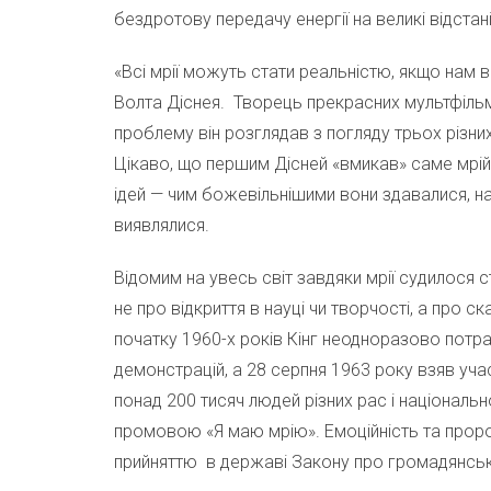
бездротову передачу енергії на великі відстан
«Всі мрії можуть стати реальністю, якщо нам в
Волта Діснея. Творець прекрасних мультфільм
проблему він розглядав з погляду трьох різних
Цікаво, що першим Дісней «вмикав» саме мрій
ідей — чим божевільнішими вони здавалися, н
виявлялися.
Відомим на увесь світ завдяки мрії судилося с
не про відкриття в науці чи творчості, а про с
початку 1960-х років Кінг неодноразово потра
демонстрацій, а 28 серпня 1963 року взяв уча
понад 200 тисяч людей різних рас і національн
промовою «Я маю мрію». Емоційність та пророч
прийняттю в державі Закону про громадянськ