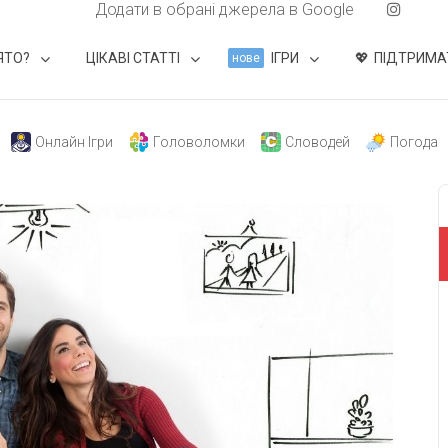
Додати в обрані джерела в Google
ЯТО?
ЦІКАВІ СТАТТІ
ІГРИ
ПІДТРИМА
нове
Онлайн Ігри
Головоломки
Словодей
Погода