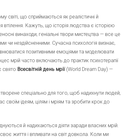
му світі, що сприймаються як реалістичні й
я втілення. Кажуть, що історія людства є історією
леносні винаходи, геніальні твори мистецтва — все це
ими чи нездійсненними. Сучасна психологія визнає,
овнюватися позитивними емоціями та моделювати
цес мрій часто включають до практик психотерапії
ує свято
Всесвітній день мрії
(World Dream Day) —
 створене спеціально для того, щоб надихнути людей,
 час своїм ідеям, цілям і мріям та зробити крок до
єднуються й надихаються діяти заради власних мрій.
своє життя і впливати на світ довкола. Коли ми