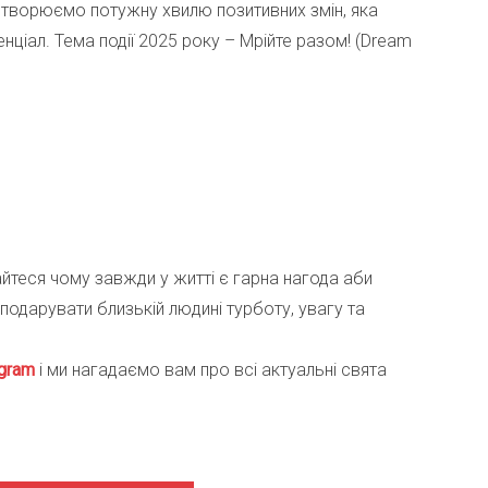
 створюємо потужну хвилю позитивних змін, яка
нціал. Тема події 2025 року – Мрійте разом! (Dream
найтеся чому завжди у житті є гарна нагода аби
 подарувати близькій людині турботу, увагу та
gra
m
і ми нагадаємо вам про всі актуальні свята