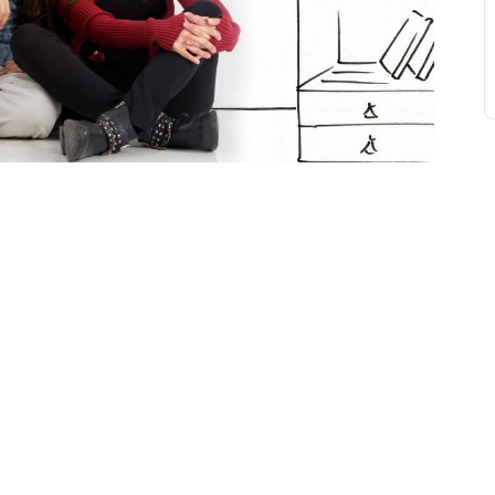
свят на день
». Підписуйтесь на щоденну розсилку
Підписатися