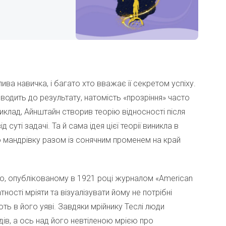
ва навичка, і багато хто вважає її секретом успіху.
водить до результату, натомість «прозріння» часто
риклад, Айнштайн створив теорію відносності після
 суті задачі. Та й сама ідея цієї теорії виникла в
ро мандрівку разом із сонячним променем на край
’ю, опублікованому в 1921 році журналом «American
тності мріяти та візуалізувати йому не потрібні
ь в його уяві. Завдяки мрійнику Теслі люди
дів, а ось над його невтіленою мрією про