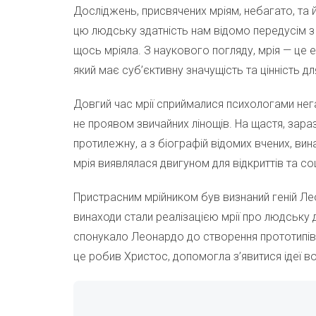
Досліджень, присвячених мріям, небагато, та 
цю людську здатність нам відомо передусім з
щось мріяла. З наукового погляду, мрія — це
який має суб’єктивну значущість та цінність д
Довгий час мрії сприймалися психологами нег
не проявом звичайних лінощів. На щастя, зара
протилежну, а з біографій відомих вчених, винах
мрія виявлялася двигуном для відкриттів та со
Пристрасним мрійником був визнаний геній Леон
винаходи стали реалізацією мрії про людську д
спонукало Леонардо до створення прототипів п
це робив Христос, допомогла з’явитися ідеї 