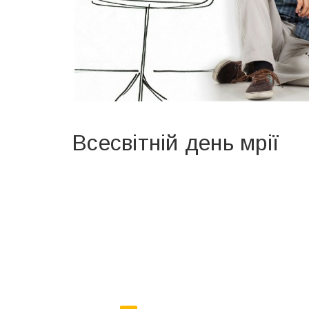
Всесвітній день мрії
Вже 6 років DAY TODAY складає для вас «
Список 
зручним для вас способом.
Телеграм
Інстаграм
Ваш імейл
Email