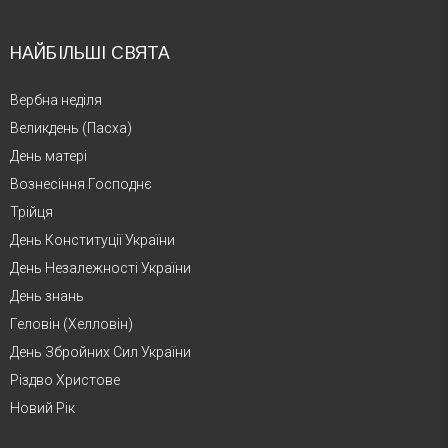
НАЙБІЛЬШІ СВЯТА
Вербна неділя
Великдень (Пасха)
День матері
Вознесіння Господнє
Трійця
День Конституції України
День Незалежності України
День знань
Геловін (Хелловін)
День Збройних Сил України
Різдво Христове
Новий Рік