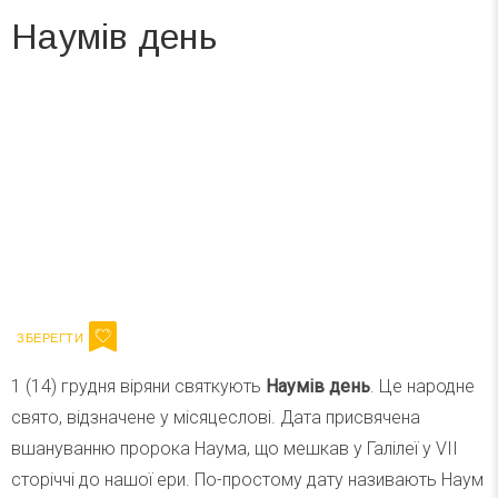
Наумів день
Вже 6 років DAY TODAY складає для вас «
Список свят на день
». Підписуйтесь на щоденну розсилку
зручним для вас способом.
Телеграм
Інстаграм
Ваш імейл
Підписатися
Email
1 (14) грудня віряни святкують
Наумів день
. Це народне
свято, відзначене у місяцеслові. Дата присвячена
вшануванню пророка Наума, що мешкав у Галілеї у VII
сторіччі до нашої ери. По-простому дату називають Наум