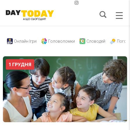
Онлайн Ігри
Головоломки
Словодей
Погод