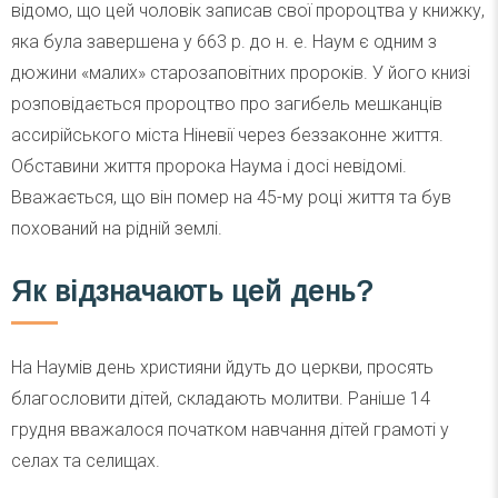
відомо, що цей чоловік записав свої пророцтва у книжку,
яка була завершена у 663 р. до н. е. Наум є одним з
дюжини «малих» старозаповітних пророків. У його книзі
розповідається пророцтво про загибель мешканців
ассирійського міста Ніневії через беззаконне життя.
Обставини життя пророка Наума і досі невідомі.
Вважається, що він помер на 45-му році життя та був
похований на рідній землі.
Як відзначають цей день?
На Наумів день християни йдуть до церкви, просять
благословити дітей, складають молитви. Раніше 14
грудня вважалося початком навчання дітей грамоті у
селах та селищах.