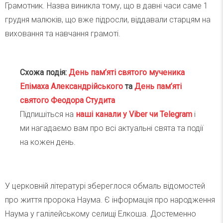
Грамотник. Назва виникла тому, що в давні часи саме 1
грудня малюків, що вже підросли, віддавали старцям на
виховання та навчання грамоті.
Схожа подія:
День пам’яті святого мученика
Епімаха Александрійського
та
День пам’яті
святого Феодора Студита
Підпишіться на
наші канали у Viber чи Telegra
m
і
ми нагадаємо вам про всі актуальні свята та події
на кожен день.
У церковній літературі збереглося обмаль відомостей
про життя пророка Наума. Є інформація про народження
Наума у галілейському селищі Елкоша. Достеменно