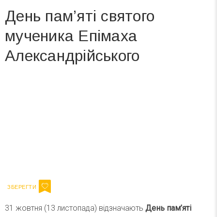
День пам’яті святого
мученика Епімаха
Александрійського
Вже 6 років DAY TODAY складає для вас «
Список свят на день
». Підписуйтесь на щоденну розсилку
зручним для вас способом.
Телеграм
Інстаграм
Ваш імейл
Підписатися
Email
31 жовтня (13 листопада) відзначають
День пам’яті