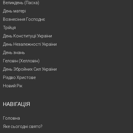
Великдень (Пасха)
День матері
Вознесіння Господнє
Трійця
День Конституції України
День Незалежності України
День знань
Геловін (Хелловін)
День Збройних Сил України
Різдво Христове
Новий Рік
НАВІГАЦІЯ
Головна
Яке сьогодні свято?