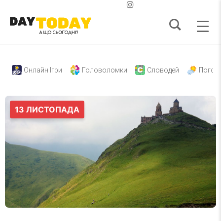
Онлайн Ігри
Головоломки
Словодей
Погод