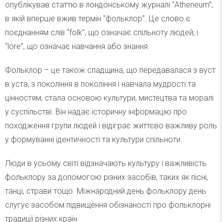
опублікував статтю в лондонському журналі “Atheneum”,
в якій вперше вжив термін “фольклор”. Це слово є
поєднанням слів “folk”, що означає спільноту людей, і
“lore”, що означає навчання або знання.
Фольклор – це також спадщина, що передавалася з вуст
в уста, з покоління в покоління і навчала мудрості та
цінностям, стала основою культури, мистецтва та моралі
у суспільстві. Він надає історичну інформацію про
походження групи людей і відіграє життєво важливу роль
у формуванні ідентичності та культури спільноти.
Люди в усьому світі відзначають культуру і важливість
фольклору за допомогою різних засобів, таких як пісні,
танці, страви тощо. Міжнародний день фольклору день
слугує засобом підвищення обізнаності про фольклорні
традиції різних країн.