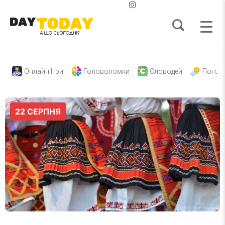
Онлайн Ігри
Головоломки
Словодей
Погод