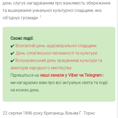
день слугує нагадуванням про важливість збереження
та вшанування унікальної культурної спадщини, яка
1
об’єднує громади.
Схожі події:
✔️
Всесвітній день аудіовізуальної спадщини
✔️
День слов’янської писемності та культури
✔️
Всеукраїнський день працівників культури та
аматорів народного мистецтва
Підпишіться на
наші канали у Viber чи Telegra
m
і
ми нагадаємо вам про всі актуальні свята та події
на кожен день.
22 серпня 1846 року британець Вільям Г. Торнс