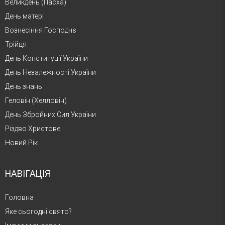
Великдень (Пасха)
День матері
Вознесіння Господнє
Трійця
День Конституції України
День Незалежності України
День знань
Геловін (Хелловін)
День Збройних Сил України
Різдво Христове
Новий Рік
НАВІГАЦІЯ
Головна
Яке сьогодні свято?