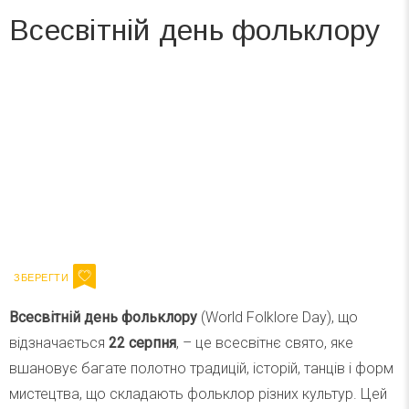
Всесвітній день фольклору
Вже 6 років DAY TODAY складає для вас «
Список свят на день
». Підписуйтесь на щоденну розсилку
зручним для вас способом.
Телеграм
Інстаграм
Ваш імейл
Підписатися
Email
Всесвітній день фольклору
(World Folklore Day), що
відзначається
22 серпня
, – це всесвітнє свято, яке
вшановує багате полотно традицій, історій, танців і форм
мистецтва, що складають фольклор різних культур. Цей