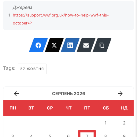
https://support.wwf.org.uk/how-to-help-wwf-this-
october
↩
Tags:
27 ЖОВТНЯ
СЕРПЕНЬ 2026
ПН
ВТ
СР
ЧТ
ПТ
СБ
НД
1
2
3
4
5
6
7
8
9