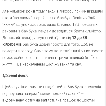
Але мільйони років тому панди з якихось причин вирішили
стати “веганами” і перейшли на бамбук. Оскільки їхній
“хижий” шлунок засвоює лише близько 17% поживних
речовин із бамбука, пандам доводиться брати кількістю.
Дорослий ведмідь змушений з’їдати від
12 до 38
кілограмів
бамбука щодня просто для того, щоб не
померти з голоду! Саме тому вони такі ліниві: у них просто
немає зайвої енергії на активні ігри чи швидкий біг. Їхнє
життя — це нескінченний цикл жування та сну.
Цікавий факт:
Щоб зручніше тримати гладкі стебла бамбука, еволюція
подарувала пандам “псевдовеликий палець” —
видозмінену кістку на зап’ясті, яка працює як шостий