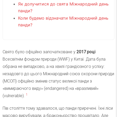
Як долучитися до свята Міжнародний день
панди?
Коли будемо відзначати Міжнародний день
панди?
Свято було офіційно започатковане у
2017 році
Всесвітнім фондом природи (WWF) у Китаї. Дата була
обрана не випадково, а на хвилі грандіозного успіху:
незадовго до цього Міжнародний союз охорони природи
(МСОП) офіційно змінив статус великої панди з
«вимираючого виду» (endangered) на «вразливий»
1
(vulnerable).
Пів століття тому здавалося, що панди приречені. Їхні ліси
масово вирубували, а браконьєрство процвітало. Але