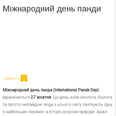
Міжнародний день панди
Вже 6 років DAY TODAY складає для вас «
Список свят на день
». Підписуйтесь на щоденну розсилку
зручним для вас способом.
Телеграм
Інстаграм
Ваш імейл
Підписатися
Email
Міжнародний день панди (International Panda Day)
відзначається
27 жовтня
. Це день, коли екологи, біологи
та просто небайдужі люди з усього світу святкують одну
з найбільших перемог в історії охорони природи. Адже