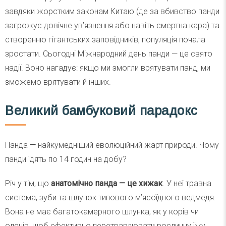
завдяки жорстким законам Китаю (де за вбивство панди
загрожує довічне ув’язнення або навіть смертна кара) та
створенню гігантських заповідників, популяція почала
зростати. Сьогодні Міжнародний день панди — це свято
надії. Воно нагадує: якщо ми змогли врятувати панд, ми
зможемо врятувати й інших.
Великий бамбуковий парадокс
Панда
—
найкумедніший еволюційний жарт природи. Чому
панди їдять по 14 годин на добу?
Річ у тім, що
анатомічно панда — це хижак
. У неї травна
система, зуби та шлунок типового м’ясоїдного ведмедя.
Вона не має багатокамерного шлунка, як у корів чи
оленів, щоб ефективно перетравлювати рослинну їжу.