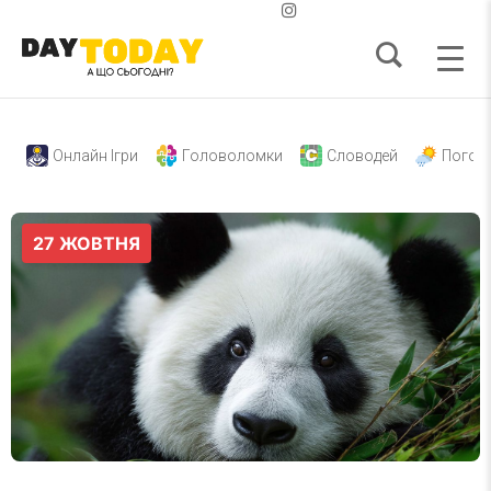
Онлайн Ігри
Головоломки
Словодей
Погод