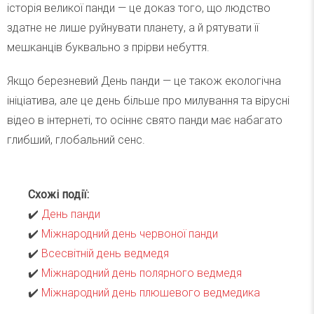
історія великої панди — це доказ того, що людство
здатне не лише руйнувати планету, а й рятувати її
мешканців буквально з прірви небуття.
Якщо березневий День панди — це також екологічна
ініціатива, але це день більше про милування та вірусні
відео в інтернеті, то осіннє свято панди має набагато
глибший, глобальний сенс.
Схожі події:
✔️
День панди
✔️
Міжнародний день червоної панди
✔️
Всесвітній день ведмедя
✔️
Міжнародний день полярного ведмедя
✔️
Міжнародний день плюшевого ведмедика