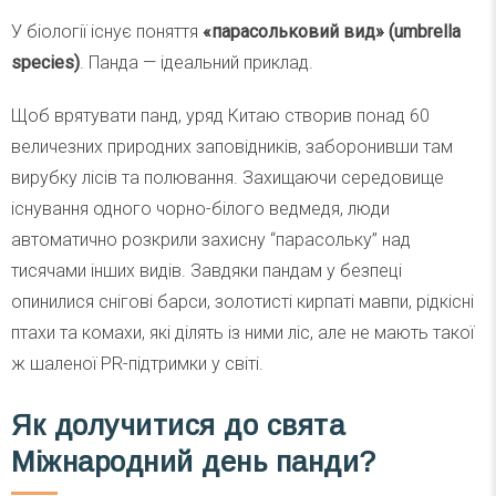
У біології існує поняття
«парасольковий вид» (umbrella
species)
. Панда — ідеальний приклад.
Щоб врятувати панд, уряд Китаю створив понад 60
величезних природних заповідників, заборонивши там
вирубку лісів та полювання. Захищаючи середовище
існування одного чорно-білого ведмедя, люди
автоматично розкрили захисну “парасольку” над
тисячами інших видів. Завдяки пандам у безпеці
опинилися снігові барси, золотисті кирпаті мавпи, рідкісні
птахи та комахи, які ділять із ними ліс, але не мають такої
ж шаленої PR-підтримки у світі.
Як долучитися до свята
Міжнародний день панди?