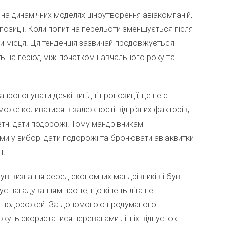
на динамічних моделях ціноутворення авіакомпаній,
опозиції. Коли попит на перельоти зменшується після
ти місця. Ця тенденція зазвичай продовжується і
ють на період між початком навчального року та
ропонувати деякі вигідні пропозиції, це не є
 може коливатися в залежності від різних факторів,
етні дати подорожі. Тому мандрівникам
ими у виборі дати подорожі та бронювати авіаквитки
ї.
ув визнання серед економних мандрівників і був
ує нагадуванням про те, що кінець літа не
я подорожей. За допомогою продуманого
ожуть скористатися перевагами літніх відпусток.