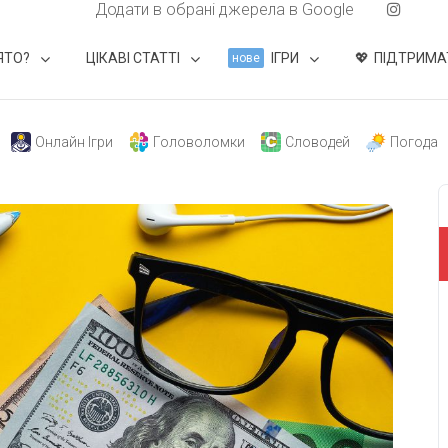
Додати в обрані джерела в Google
ЯТО?
ЦІКАВІ СТАТТІ
ІГРИ
ПІДТРИМА
нове
Онлайн Ігри
Головоломки
Словодей
Погода