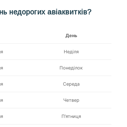
нь недорогих авіаквитків?
День
ня
Неділя
ня
Понеділок
ня
Середа
ня
Четвер
ня
П’ятниця