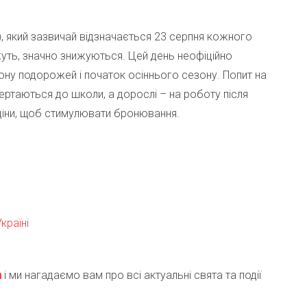
y), який зазвичай відзначається 23 серпня кожного
кажуть, значно знижуються. Цей день неофіційно
ону подорожей і початок осіннього сезону. Попит на
ертаються до школи, а дорослі – на роботу після
ь ціни, щоб стимулювати бронювання.
країні
m
і ми нагадаємо вам про всі актуальні свята та події