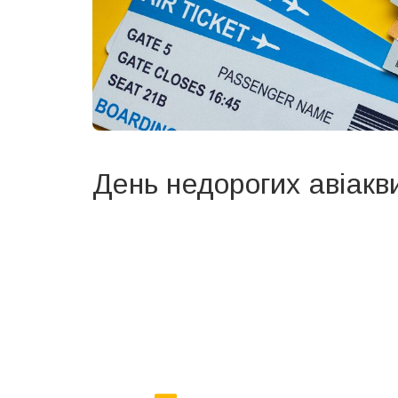
День недорогих авіакв
Вже 6 років DAY TODAY складає для вас «
Список 
зручним для вас способом.
Телеграм
Інстаграм
Ваш імейл
Email