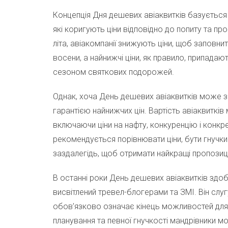
Концепція Дня дешевих авіаквитків базується 
які коригують ціни відповідно до попиту та пр
літа, авіакомпанії знижують ціни, щоб заповни
восени, а найнижчі ціни, як правило, припада
сезоном святкових подорожей.
Однак, хоча День дешевих авіаквитків може зап
гарантією найнижчих цін. Вартість авіаквитків
включаючи ціни на нафту, конкуренцію і конкр
рекомендується порівнювати ціни, бути гнучк
заздалегідь, щоб отримати найкращі пропозиці
В останні роки День дешевих авіаквитків здоб
висвітлений тревел-блогерами та ЗМІ. Він слуг
обов’язково означає кінець можливостей дл
планування та певної гнучкості мандрівники м