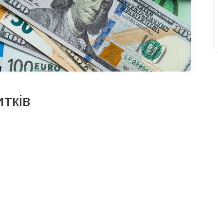
итків
свят на день
». Підписуйтесь на щоденну розсилку
Підписатися