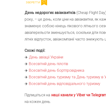
День недорогих авіаквитків
(Cheap Flight Da
року, – це день, коли ціни на авіаквитки, як 
знаменує собою кінець пікового літнього сез
авіаперельоти зменшується, оскільки діти пов
літніх відпусток, авіакомпанії часто знижуют
Схожі події:
✈️
День авіації України
✈️
Всесвітній день пілотів
✈️
Всесвітній день бортпровідника
✈️
Всесвітній день туризму та День туризму в У
✈️
Всесвітній день відповідального туризму
Підпишіться на
наші канали у Viber чи Telegra
на кожен день.