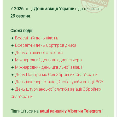
У
2026
році
День авіації України
відзначається
29 серпня
.
Схожі події:
✈️
Всесвітній день пілотів
✈️
Всесвітній день бортпровідника
✈️
День авіаційного техніка
✈️
Міжнародний день авіадиспетчера
✈️
Міжнародний день цивільної авіації
✈️
День Повітряних Сил Збройних Сил України
✈️
День інженерно-авіаційної служби авіації ЗСУ
✈️
День штурманської служби авіації Збройних
Сил України
Підпишіться на
наші канали у Viber чи Telegra
m
і