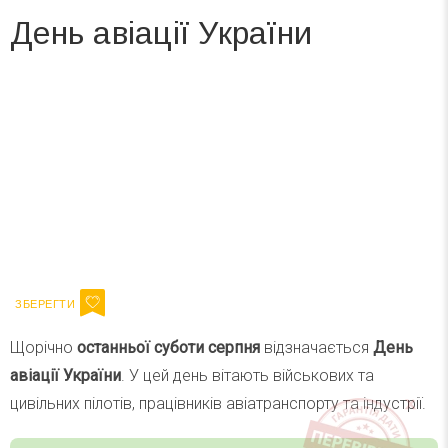
День авіації України
Вже 6 років DAY TODAY складає для вас «
Список свят на день
». Підписуйтесь на щоденну розсилку
зручним для вас способом.
Телеграм
Інстаграм
Ваш імейл
Підписатися
Email
Щорічно
останньої суботи серпня
відзначається
День
авіації України
. У цей день вітають військових та
цивільних пілотів, працівників авіатранспорту та індустрії.