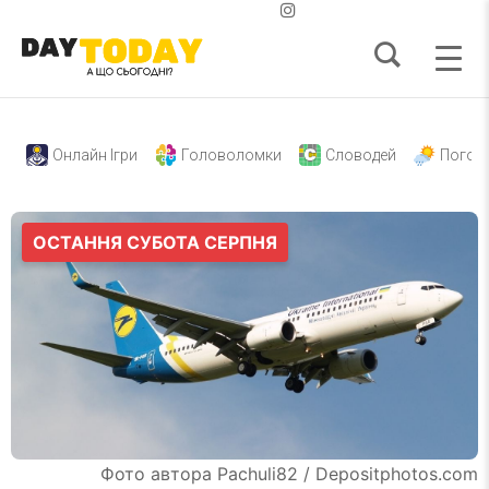
Онлайн Ігри
Головоломки
Словодей
Погод