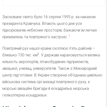
Засноване свято було 16 серпня 1993 р. за наказом
президента Кравчука. Вітають цього дня усіх
підкорювачів небесних просторів, бажаючи їм легких
1
приземлень та повітряного настрою.
Повітряний рух нашої країни охоплює п’ять районів –
2
близько 730 тис. км
. У державі нараховується велика
кількість аеропортів, літакобудівних підприємств,
авіашкіл, училищ, університетів. Також є Міжнародний
центр підготовки. В Україні створена об’єднана цивільно-
військова система організації повітряного руху, є
морські авіаційні бригади й ескадрилья, морська
гелікоптерна ескадрилья.