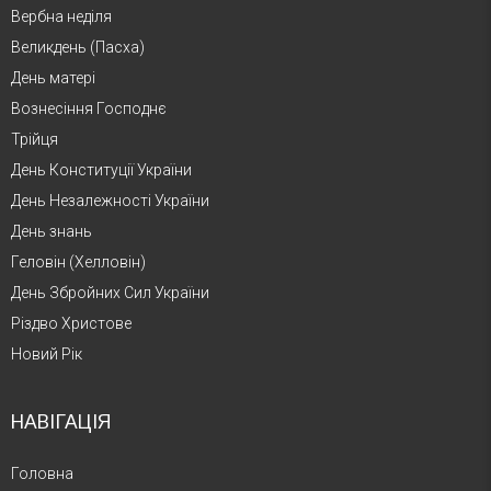
Вербна неділя
Великдень (Пасха)
День матері
Вознесіння Господнє
Трійця
День Конституції України
День Незалежності України
День знань
Геловін (Хелловін)
День Збройних Сил України
Різдво Христове
Новий Рік
НАВІГАЦІЯ
Головна