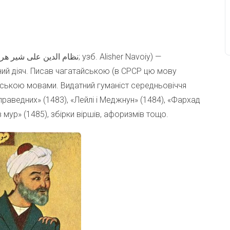
ний діяч. Писав чагатайською (в СРСР цю мову
ською мовами. Видатний гуманіст середньовіччя
раведних» (1483), «Лейлі і Меджнун» (1484), «Фархад
ів мур» (1485), збірки віршів, афоризмів тощо.