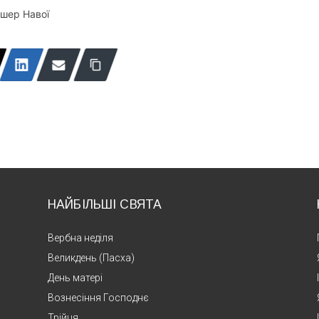
ішер Навої
НАЙБІЛЬШІ СВЯТА
Вербна неділя
Великдень (Пасха)
День матері
Вознесіння Господнє
Трійця