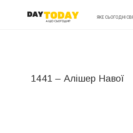
ЯКЕ СЬОГОДНІ СВ
1441 – Алішер Навої
Вже 6 років DAY TODAY складає для вас «
Список 
зручним для вас способом.
Телеграм
Інстаграм
Ваш імейл