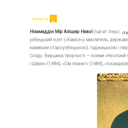
Email
Нізамаддін Мір Алішер Навої
(чагат./перс. نظام الدین على شير هروی; узб. Alisher Navoiy) —
узбецький поет («Хамсе»), мислитель, держав
називали староузбецькою), таджицькою і пер
Сходу. Вершина творчості — поеми «Неспокій п
і Ширін» (1484), «Сім планет» (1484), «Іскандер