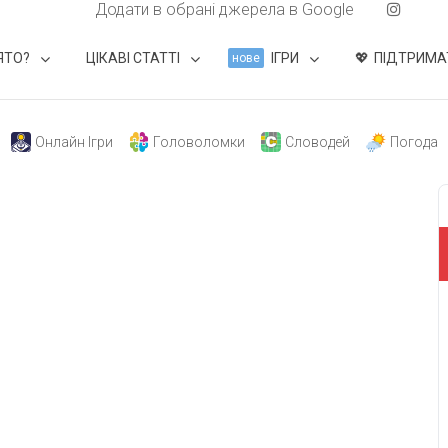
Додати в обрані джерела в Google
ЯТО?
ЦІКАВІ СТАТТІ
ІГРИ
ПІДТРИМА
нове
Онлайн Ігри
Головоломки
Словодей
Погода
свят на день
». Підписуйтесь на щоденну розсилку
Підписатися