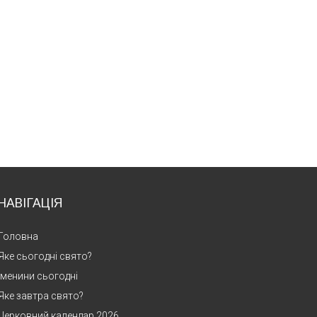
НАВІГАЦІЯ
Головна
Яке сьогодні свято?
Іменини сьогодні
Яке завтра свято?
Церковний календар 2026