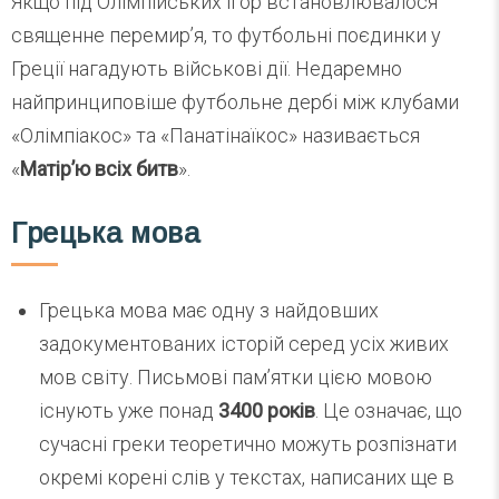
Якщо під Олімпійських ігор встановлювалося
священне перемир’я, то футбольні поєдинки у
Греції нагадують військові дії. Недаремно
найпринциповіше футбольне дербі між клубами
«Олімпіакос» та «Панатінаїкос» називається
«
Матір’ю всіх битв
».
Грецька мова
Грецька мова має одну з найдовших
задокументованих історій серед усіх живих
мов світу. Письмові пам’ятки цією мовою
існують уже понад
3400 років
. Це означає, що
сучасні греки теоретично можуть розпізнати
окремі корені слів у текстах, написаних ще в