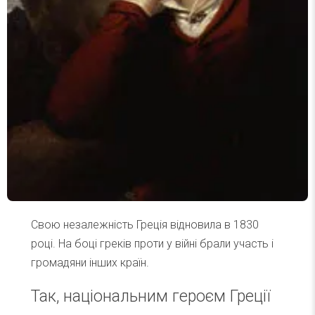
Свою незалежність Греція відновила в 1830
році. На боці греків проти у війні брали участь і
громадяни інших країн.
Так, національним героєм Греції