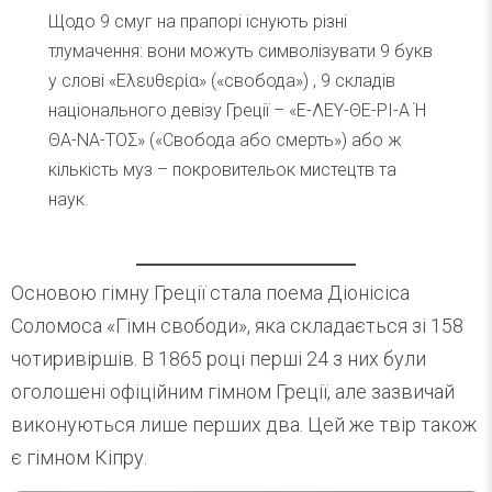
Щодо 9 смуг на прапорі існують різні
тлумачення: вони можуть символізувати 9 букв
у слові «Ελευθερία» («свобода») , 9 складів
національного девізу Греції – «Ε-ΛΕΥ-ΘΕ-ΡΙ-Α Ή
ΘΑ-ΝΑ-ΤΟΣ» («Свобода або смерть») або ж
кількість муз – покровительок мистецтв та
наук.
Основою гімну Греції стала поема Діонісіса
Соломоса «Гімн свободи», яка складається зі 158
чотиривіршів. В 1865 році перші 24 з них були
оголошені офіційним гімном Греції, але зазвичай
виконуються лише перших два. Цей же твір також
є гімном Кіпру.