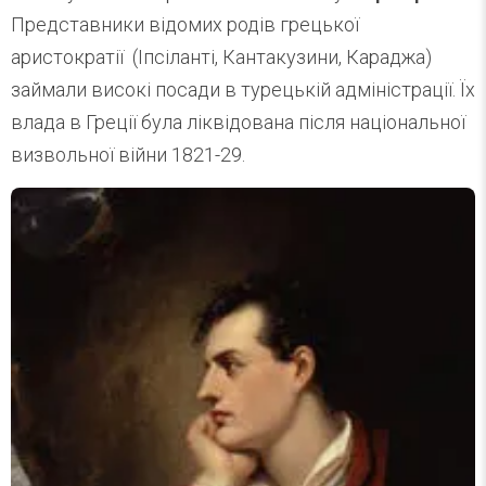
Представники відомих родів грецької
аристократії (Іпсіланті, Кантакузини, Караджа)
займали високі посади в турецькій адміністрації. Їх
влада в Греції була ліквідована після національної
визвольної війни 1821-29.