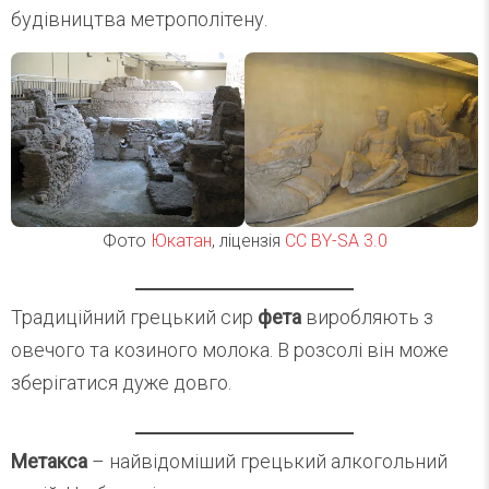
будівництва метрополітену.
Фото
Юкатан
, ліцензія
CC BY-SA 3.0
Традиційний грецький сир
фета
виробляють з
овечого та козиного молока. В розсолі він може
зберігатися дуже довго.
Метакса
– найвідоміший грецький алкогольний