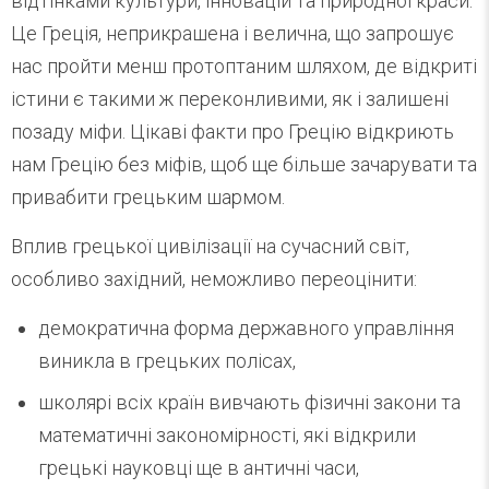
відтінками культури, інновацій та природної краси.
Це Греція, неприкрашена і велична, що запрошує
нас пройти менш протоптаним шляхом, де відкриті
істини є такими ж переконливими, як і залишені
позаду міфи. Цікаві факти про Грецію відкриють
нам Грецію без міфів, щоб ще більше зачарувати та
привабити грецьким шармом.
Вплив грецької цивілізації на сучасний світ,
особливо західний, неможливо переоцінити:
демократична форма державного управління
виникла в грецьких полісах,
школярі всіх країн вивчають фізичні закони та
математичні закономірності, які відкрили
грецькі науковці ще в античні часи,