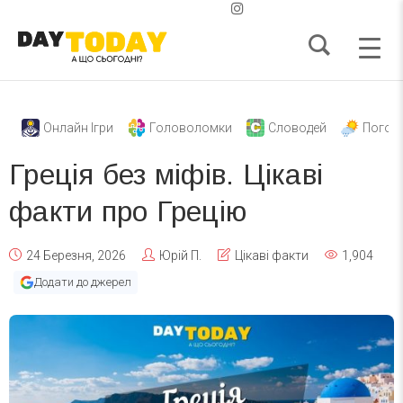
Онлайн Ігри
Головоломки
Словодей
Погод
Греція без міфів. Цікаві
факти про Грецію
24 Березня, 2026
Юрій П.
Цікаві факти
1,904
Додати до джерел