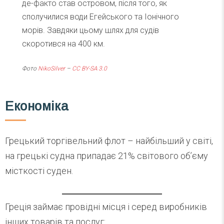
де-факто став островом, після того, як
сполучилися води Егейського та Іонічного
морів. Завдяки цьому шлях для судів
скоротився на 400 км.
Фото
NikoSilver
–
CC BY-SA 3.0
Економіка
Грецький торгівельний флот – найбільший у світі,
на грецькі судна припадає 21% світового об’єму
місткості суден.
Греція займає провідні місця і серед виробників
інших товарів та послуг: