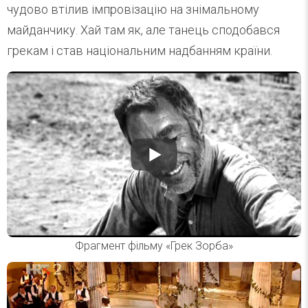
чудово втілив імпровізацію на знімальному
майданчику. Хай там як, але танець сподобався
грекам і став національним надбанням країни.
Фрагмент фільму «Грек Зорба»