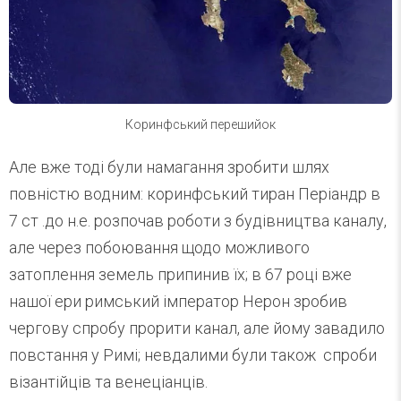
Коринфський перешийок
Але вже тоді були намагання зробити шлях
повністю водним: коринфський тиран Періандр в
7 ст .до н.е. розпочав роботи з будівництва каналу,
але через побоювання щодо можливого
затоплення земель припинив їх; в 67 році вже
нашої ери римський імператор Нерон зробив
чергову спробу прорити канал, але йому завадило
повстання у Римі; невдалими були також спроби
візантійців та венеціанців.