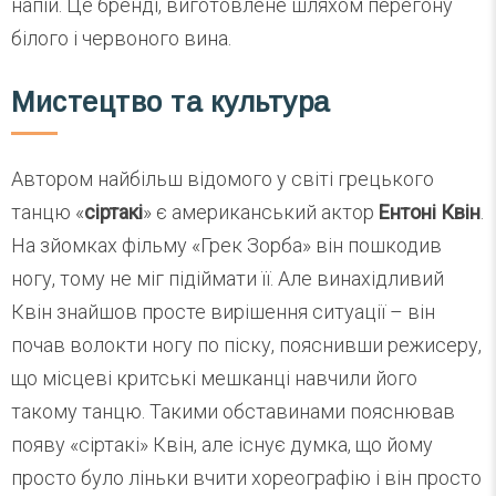
напій. Це бренді, виготовлене шляхом перегону
білого і червоного вина.
Мистецтво та культура
Автором найбільш відомого у світі грецького
танцю «
сіртакі
» є американський актор
Ентоні Квін
.
На зйомках фільму «Грек Зорба» він пошкодив
ногу, тому не міг підіймати її. Але винахідливий
Квін знайшов просте вирішення ситуації – він
почав волокти ногу по піску, пояснивши режисеру,
що місцеві критські мешканці навчили його
такому танцю. Такими обставинами пояснював
появу «сіртакі» Квін, але існує думка, що йому
просто було ліньки вчити хореографію і він просто