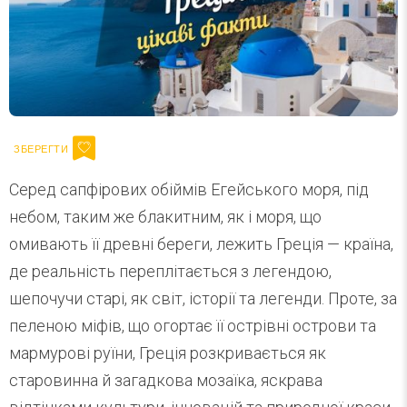
Серед сапфірових обіймів Егейського моря, під
небом, таким же блакитним, як і моря, що
омивають її древні береги, лежить Греція — країна,
де реальність переплітається з легендою,
шепочучи старі, як світ, історії та легенди. Проте, за
пеленою міфів, що огортає її острівні острови та
мармурові руїни, Греція розкривається як
старовинна й загадкова мозаїка, яскрава