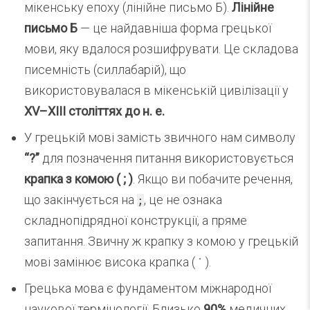
мікенську епоху (лінійне письмо Б).
Лінійне
письмо Б
— це найдавніша форма грецької
мови, яку вдалося розшифрувати. Це складова
писемність (силлабарій), що
використовувалася в мікенській цивілізації у
XV–XIII століттях до н. е.
У грецькій мові замість звичного нам символу
“?”
для позначення питання використовується
крапка з комою ( ; )
. Якщо ви побачите речення,
що закінчується на
, це не ознака
;
складнопідрядної конструкції, а пряме
запитання. Звичну ж крапку з комою у грецькій
мові замінює висока крапка ( ˙ ).
Грецька мова є фундаментом міжнародної
наукової термінології. Близько
90%
медичних,