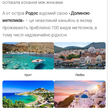
оспівала кохання між жінками.
А от острів
Родос
відомий свою «
Долиною
метеликів
» – це невеликий каньйон, в якому
проживають приблизно 100 видів метеликів, в
тому числі надзвичайно рідкісні.
Крит
Лесбос