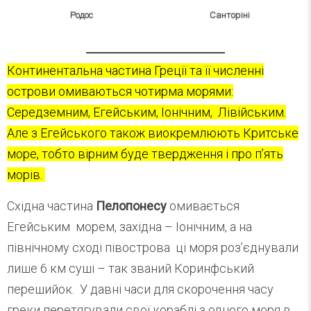
Родос
Санторіні
Континентальна частина Греції та її численні
острови омиваються чотирма морями:
Середземним, Егейським, Іонічним, Лівійським.
Але з Егейського також виокремлюють Критське
море, тобто вірним буде твердження і про п’ять
морів.
Східна частина
Пелопонесу
омивається
Егейським морем, західна – Іонічним, а на
північному сході півострова ці моря роз’єднували
лише 6 км суші – так званий Коринфський
перешийок. У давні часи для скорочення часу
греки перетягували свої кораблі з одного моря в