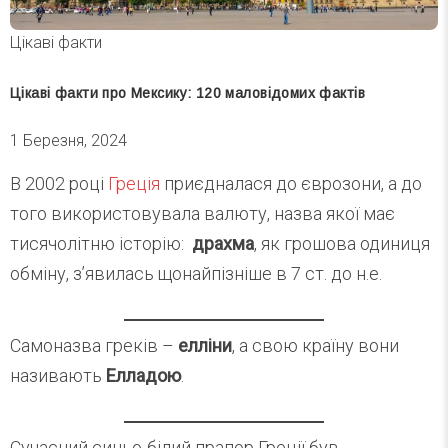
Цікаві факти
Цікаві факти про Мексику: 120 маловідомих фактів
1 Березня, 2024
В 2002 році
Греція
приєдналася до єврозони, а до
того використовувала валюту, назва якої має
тисячолітню історію:
драхма
, як грошова одиниця
обміну, з’явилась щонайпізніше в 7 ст. до н.е.
Самоназва греків –
елліни
, а свою країну вони
називають
Елладою
.
Сучасний синьо-білий прапор Греції був