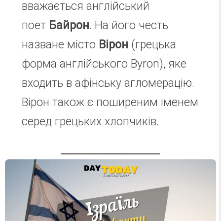
вважається англійський
поет
Байрон
. На його честь
назване місто
Вірон
(грецька
форма англійського Byron), яке
входить в афінську агломерацію.
Вірон також є поширеним іменем
серед грецьких хлопчиків.