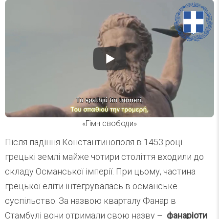
«Гімн свободи»
Після падіння Константинополя в 1453 році
грецькі землі майже чотири століття входили до
складу Османської імперії. При цьому, частина
грецької еліти інтегрувалась в османське
суспільство. За назвою кварталу Фанар в
Стамбулі вони отримали свою назву –
фанаріоти
.