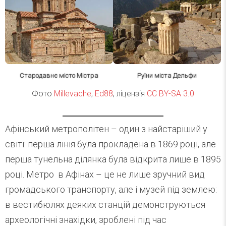
Стародавнє місто Містра
Руїни міста Дельфи
Фото
Millevache
,
Ed88
, ліцензія
CC BY-SA 3.0
Афінський метрополітен – один з найстаріший у
світі: перша лінія була прокладена в 1869 році, але
перша тунельна ділянка була відкрита лише в 1895
році. Метро в Афінах – це не лише зручний вид
громадського транспорту, але і музей під землею:
в вестибюлях деяких станцій демонструються
археологічні знахідки, зроблені під час