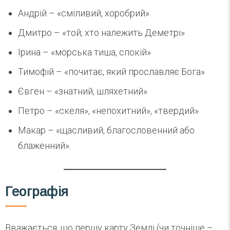
Андрій – «сміливий, хоробрий»
Дмитро – «той, хто належить Деметрі»
Ірина – «морська тиша, спокій»
Тимофій – «почитає, який прославляє Бога»
Євген – «знатний, шляхетний»
Петро – «скеля», «непохитний», «твердий»
Макар – «щасливий, благословенний або
блаженний».
Географія
Вважається, що першу карту Землі (чи точніше –