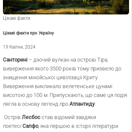
Цікаві факти
Цікаві факти про Україну
19 Квітня, 2024
Санторині
– діючий вулкан на острові Тіра,
виверження якого 3500 років тому призвело до
знищення мінойської цивілізації Криту.
Виверження викликало велетенське цунамі
висотою до 100 м. Припускають, що саме ця подія
лягла в основу легенд про
Атлантиду
.
Острів
Лесбос
став відомий завдяки
поетесі
Сапфо
, яка першою в історії літератури