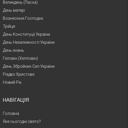
Великдень (Пасха)
День матері
Вознесіння Господнє
Трійця
День Конституції України
День Незалежності України
День знань
Геловін (Хелловін)
День Збройних Сил України
Різдво Христове
Новий Рік
НАВІГАЦІЯ
Головна
Яке сьогодні свято?