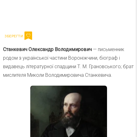
Ваш імейл
Підписатися
Email
Станкевич Олександр Володимирович
— письменник
родом з української частини Вороніжчини, біограф і
видавець літературної спадщини Т. М. Грановського; брат
мислителя Миколи Володимировича Станкевича.