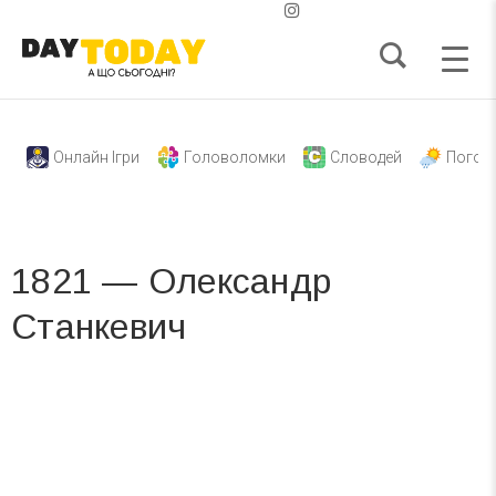
Онлайн Ігри
Головоломки
Словодей
Погод
1821 — Олександр
Станкевич
Вже 6 років DAY TODAY складає для вас «
Список свят на день
». Підписуйтесь на щоденну розсилку
зручним для вас способом.
Телеграм
Інстаграм